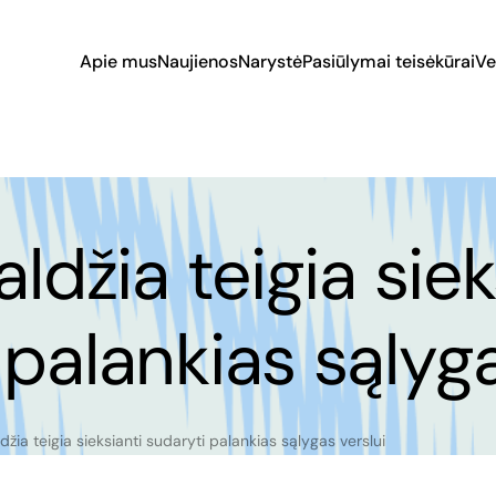
Apie mus
Naujienos
Narystė
Pasiūlymai teisėkūrai
Ve
aldžia teigia siek
 palankias sąlyga
ldžia teigia sieksianti sudaryti palankias sąlygas verslui