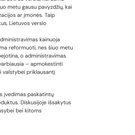
 Šiuo metu gausu pavyzdžių, kai
zacijos ar įmonės. Taip
us, Lietuvos verslo
 administravimas kainuoja
nama reformuoti, nes šiuo metu
bejotina, o administravimas
svarbiausia – apmokestinti
i valstybei priklausantį
os įvedimas paskatintų
oduktus. Diskusijoje išsakytus
usybei bei kitoms