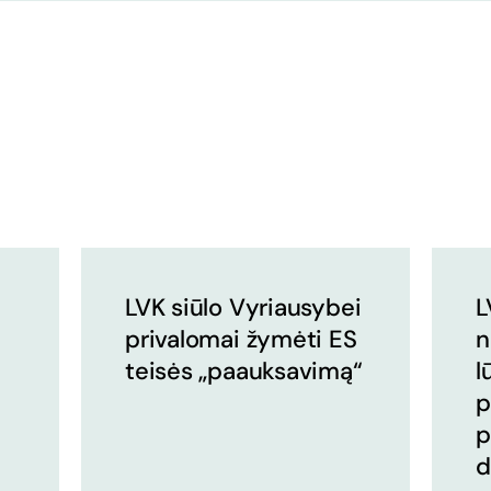
LVK siūlo Vyriausybei
L
privalomai žymėti ES
n
teisės „paauksavimą“
l
p
p
d