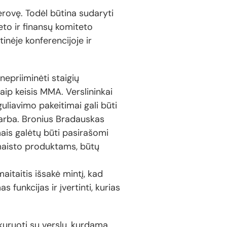
gerovę. Todėl būtina sudaryti
eto ir finansų komiteto
nėje konferencijoje ir
nepriiminėti staigių
aip keisis MMA. Verslininkai
guliavimo pakeitimai gali būti
varba. Bronius Bradauskas
imais galėtų būti pasirašomi
 maisto produktams, būtų
itaitis išsakė mintį, kad
s funkcijas ir įvertinti, kurias
nkuruoti su verslu, kurdama