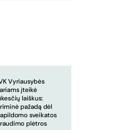
VK Vyriausybės
ariams įteikė
ūkesčių laiškus:
riminė pažadą dėl
apildomo sveikatos
raudimo plėtros