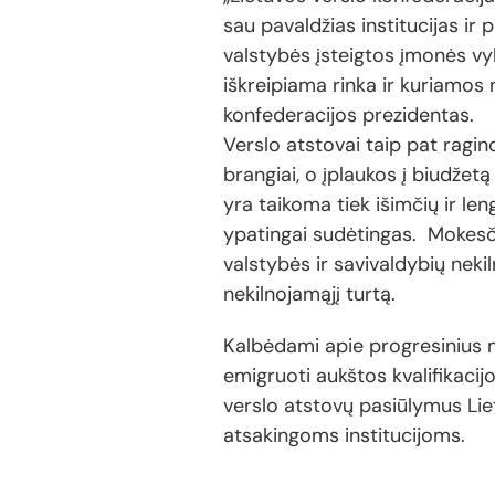
sau pavaldžias institucijas ir 
valstybės įsteigtos įmonės vyk
iškreipiama rinka ir kuriamos
konfederacijos prezidentas.
Verslo atstovai taip pat ragin
brangiai, o įplaukos į biudže
yra taikoma tiek išimčių ir l
ypatingai sudėtingas. Mokesčių
valstybės ir savivaldybių nekil
nekilnojamąjį turtą.
Kalbėdami apie progresinius m
emigruoti aukštos kvalifikacij
verslo atstovų pasiūlymus Lie
atsakingoms institucijoms.