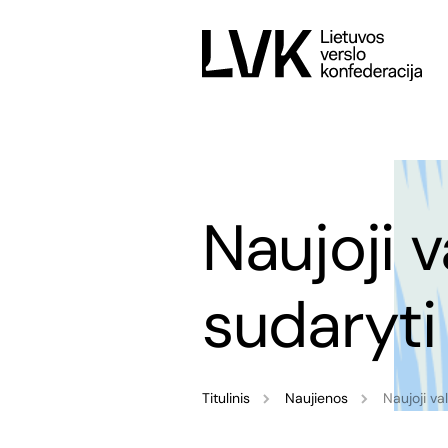
Naujoji v
sudaryti
Titulinis
Naujienos
Naujoji va