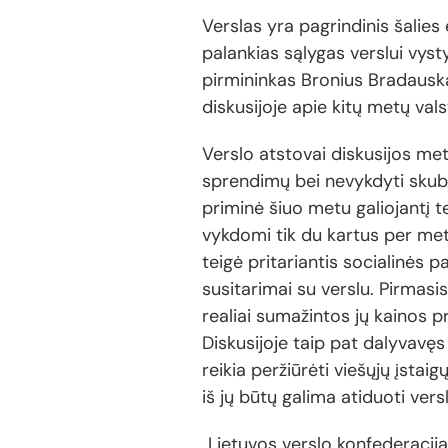
Verslas yra pagrindinis šalies
palankias sąlygas verslui vyst
pirmininkas Bronius Bradauska
diskusijoje apie kitų metų val
Verslo atstovai diskusijos met
sprendimų bei nevykdyti skubių
priminė šiuo metu galiojantį te
vykdomi tik du kartus per met
teigė pritariantis socialinės p
susitarimai su verslu. Pirmas
realiai sumažintos jų kainos p
Diskusijoje taip pat dalyvavę
reikia peržiūrėti viešųjų įstaig
iš jų būtų galima atiduoti versl
„Lietuvos verslo konfederacija