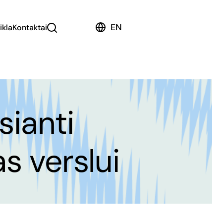
EN
ikla
Kontaktai
sianti
s verslui