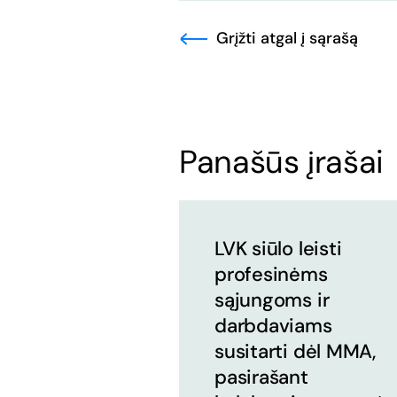
Grįžti atgal į sąrašą
Panašūs įrašai
LVK siūlo leisti
profesinėms
sąjungoms ir
darbdaviams
susitarti dėl MMA,
pasirašant