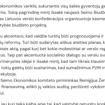
 ekonomikos variklis, sukuriantis visų šalies gyventojų 
ytis. Tokią pagrindinę mintį išsakė naujasis Seimo Biudž
s Lietuvos verslo konfederacijos organizuotoje kasmeti
stybės biudžeto projektą.
u akcentavo, kad valdžia turėtų būti prognozuojama ir 
 reformų. Turi būti sudarytas aiškus ateities planas, k
isės aktą, pagal kurį bet kokie mokestiniai ar verslo re
us. Taip pat akcentuota socialinio dialogo su verslu s
artnerystės idėjai ir išsakė mintį, kad tam tikrais klaus
is tokių galėtų būti susitarimas, kad sumažinimus PVM
rekyboje.
s Seimo Ekonomikos komiteto pirmininkas Remigijus Žema
ų finansavimą, atlikti jų veiklos auditą, peržiūrėti vykdoma
ui.
 jau kurį laiką kalba apie tai, kad valstybė neturėtų ko