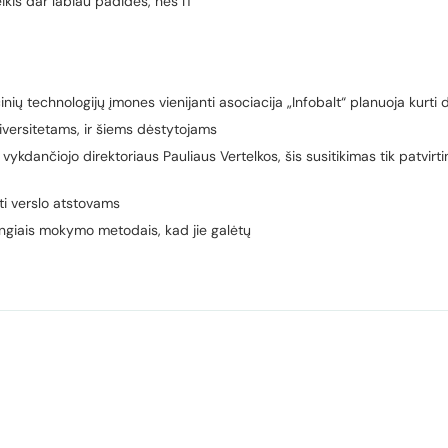
reikis dar labiau padidės, nes IT
nių technologijų įmones vienijanti asociacija „Infobalt“ planuoja kurti 
iversitetams, ir šiems dėstytojams
 vykdančiojo direktoriaus Pauliaus Vertelkos, šis susitikimas tik patvirti
kti verslo atstovams
ngiais mokymo metodais, kad jie galėtų