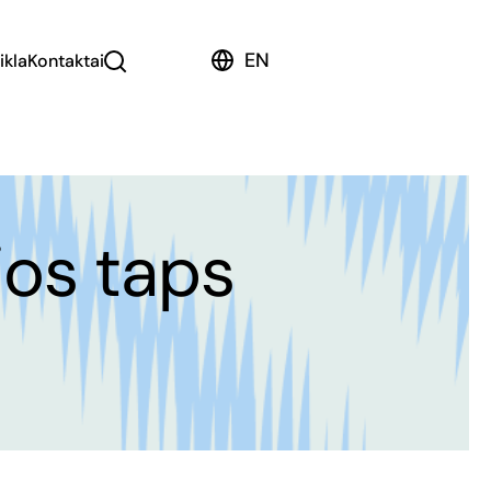
EN
ikla
Kontaktai
jos taps