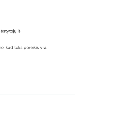
dėstytojų iš
no, kad toks poreikis yra.