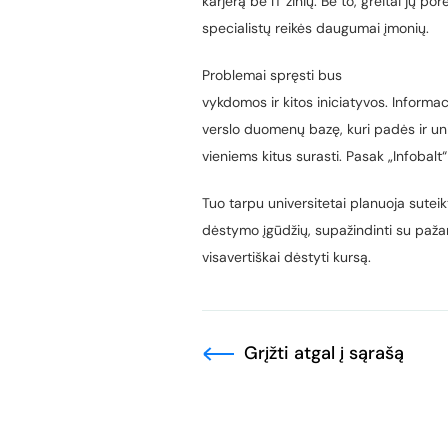
karjerą be IT žinių. Be to, greitai jų po
specialistų reikės daugumai įmonių.
Problemai spręsti bus
vykdomos ir kitos iniciatyvos. Informaci
verslo duomenų bazę, kuri padės ir un
vieniems kitus surasti. Pasak „Infobalt“
Tuo tarpu universitetai planuoja sutei
dėstymo įgūdžių, supažindinti su paža
visavertiškai dėstyti kursą.
Grįžti atgal į sąrašą