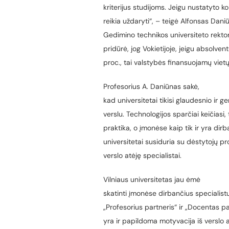
kriterijus studijoms. Jeigu nustatyto k
reikia uždaryti“, – teigė
Alfonsas Dani
Gedimino technikos universiteto rekto
pridūrė, jog Vokietijoje, jeigu absolv
proc., tai valstybės finansuojamų viet
Profesorius A. Daniūnas sakė,
kad universitetai tikisi glaudesnio ir
verslu. Technologijos sparčiai keičiasi
praktika, o įmonėse kaip tik ir yra dir
universitetai susiduria su dėstytojų pr
verslo atėję specialistai.
Vilniaus universitetas jau ėmė
skatinti įmonėse dirbančius specialistu
„Profesorius partneris“ ir „Docentas pa
yra ir papildoma motyvacija iš verslo