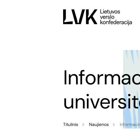
Informac
universi
Titulinis
Naujienos
Informacin