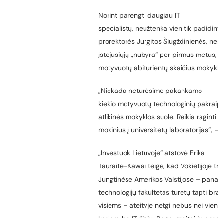
Norint parengti daugiau IT
specialistų, neužtenka vien tik padidin
prorektorės Jurgitos Šiugždinienės, ne
įstojusiųjų „nubyra“ per pirmus metus
motyvuotų abiturientų skaičius mokyk
„Niekada neturėsime pakankamo
kiekio motyvuotų technologinių pakraip
atlikinės mokyklos suole. Reikia ragint
mokinius į universitetų laboratorijas“,
„Investuok Lietuvoje“ atstovė Erika
Tauraitė-Kawai teigė, kad Vokietijoje t
Jungtinėse Amerikos Valstijose – panaši
technologijų fakultetas turėtų tapti bra
visiems – ateityje netgi nebus nei vien