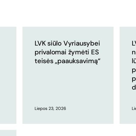
LVK siūlo Vyriausybei
L
privalomai žymėti ES
n
teisės „paauksavimą“
l
p
p
d
Liepos 23, 2026
L