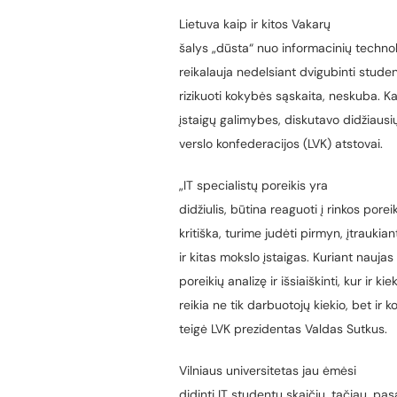
Lietuva kaip ir kitos Vakarų
šalys „dūsta“ nuo informacinių technolo
reikalauja nedelsiant dvigubinti studen
rizikuoti kokybės sąskaita, neskuba. K
įstaigų galimybes, diskutavo didžiausių
verslo konfederacijos (LVK) atstovai.
„IT specialistų poreikis yra
didžiulis, būtina reaguoti į rinkos porei
kritiška, turime judėti pirmyn, įtraukia
ir kitas mokslo įstaigas. Kuriant naujas
poreikių analizę ir išsiaiškinti, kur ir ki
reikia ne tik darbuotojų kiekio, bet ir 
teigė LVK prezidentas Valdas Sutkus.
Vilniaus universitetas jau ėmėsi
didinti IT studentų skaičių, tačiau, pas