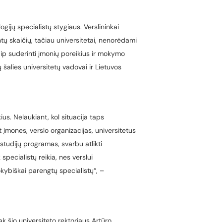
gijų specialistų stygiaus. Verslininkai
tų skaičių, tačiau universitetai, nenorėdami
aip suderinti įmonių poreikius ir mokymo
 šalies universitetų vadovai ir Lietuvos
kius. Nelaukiant, kol situacija taps
nt įmones, verslo organizacijas, universitetus
 studijų programas, svarbu atlikti
ek specialistų reikia, nes verslui
kokybiškai parengtų specialistų“, –
ak šio universiteto rektoriaus Artūro