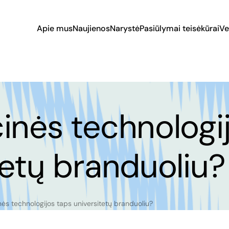
Apie mus
Naujienos
Narystė
Pasiūlymai teisėkūrai
Ve
inės technologi
tetų branduoliu?
ės technologijos taps universitetų branduoliu?