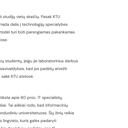
ti studijų vietų skaičių. Pasak KTU
maža dalis į technologijų specialybes
, todėl turi būti parengiamas pakankamas
lose.
ų studentų, jeigu jie laboratorinius darbus
i savivaldybes, kad jos padėtų atvežti
 – sakė KTU atstovė.
rūksta apie 60 proc. IT specialistų,
ai. Tai aiškiai rodo, kad informacinių
nduoliniu universitetuose. Šių žinių reikia
o lingvisto, kuris galės padaryti