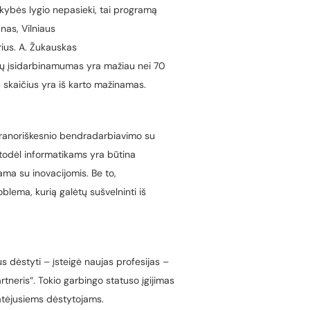
okybės lygio nepasieki, tai programą
ūnas
, Vilniaus
rius
.
A. Žukauskas
entų įsidarbinamumas yra mažiau nei 70
ų skaičius yra iš karto mažinamas.
 geranoriškesnio bendradarbiavimo su
, todėl informatikams yra būtina
bama su inovacijomis. Be to,
oblema, kurią galėtų sušvelninti iš
s dėstyti – įsteigė naujas profesijas –
rtneris“. Tokio garbingo statuso įgijimas
 atėjusiems dėstytojams.