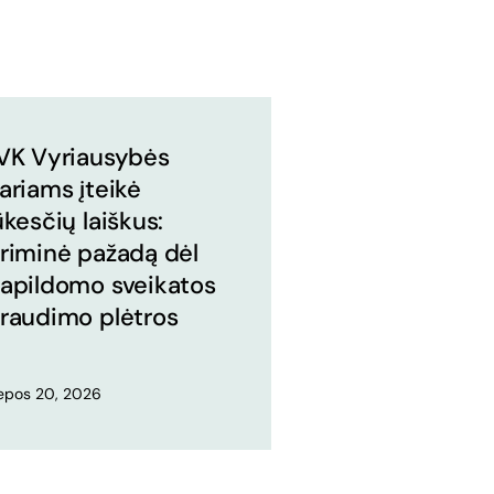
VK Vyriausybės
ariams įteikė
ūkesčių laiškus:
riminė pažadą dėl
apildomo sveikatos
raudimo plėtros
iepos 20, 2026