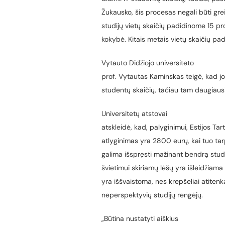
Žukausko, šis procesas negali būti gre
studijų vietų skaičių padidinome 15 pr
kokybė. Kitais metais vietų skaičių pa
Vytauto Didžiojo universiteto
prof. Vytautas Kaminskas teigė, kad jo 
studentų skaičių, tačiau tam daugiausi
Universitetų atstovai
atskleidė, kad, palyginimui, Estijos Tar
atlyginimas yra 2800 eurų, kai tuo t
galima išspręsti mažinant bendrą stu
švietimui skiriamų lėšų yra išleidžiama
yra iššvaistoma, nes krepšeliai atiten
neperspektyvių studijų rengėjų.
„Būtina nustatyti aiškius