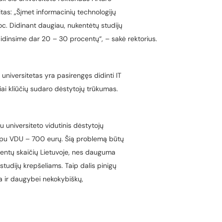
itas: „Šįmet informacinių technologijų
oc. Didinant daugiau, nukentėtų studijų
didinsime dar 20 – 30 procentų“, – sakė rektorius.
universitetas yra pasirengęs didinti IT
ai kliūčių sudaro dėstytojų trūkumas.
tu universiteto vidutinis dėstytojų
arpu VDU – 700 eurų. Šią problemą būtų
dentų skaičių Lietuvoje, nes dauguma
 studijų krepšeliams. Taip dalis pinigų
ka ir daugybei nekokybiškų,