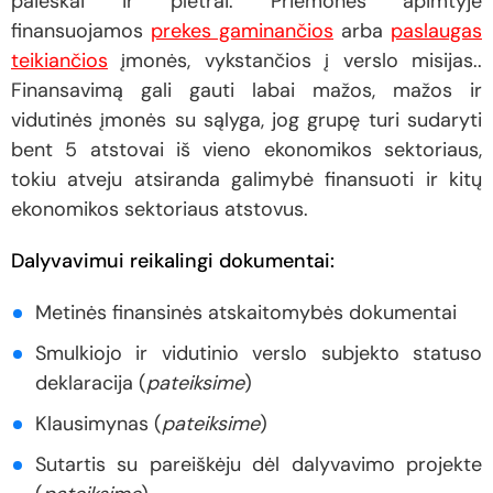
paieškai ir plėtrai. Priemonės apimtyje
finansuojamos
prekes gaminančios
arba
paslaugas
teikiančios
įmonės, vykstančios į verslo misijas..
Finansavimą gali gauti labai mažos, mažos ir
vidutinės įmonės su sąlyga, jog grupę turi sudaryti
bent 5 atstovai iš vieno ekonomikos sektoriaus,
tokiu atveju atsiranda galimybė finansuoti ir kitų
ekonomikos sektoriaus atstovus.
Dalyvavimui reikalingi dokumentai:
Metinės finansinės atskaitomybės dokumentai
Smulkiojo ir vidutinio verslo subjekto statuso
deklaracija (
pateiksime
)
Klausimynas (
pateiksime
)
Sutartis su pareiškėju dėl dalyvavimo projekte