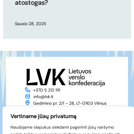
atostogas?
Sausio 28, 2025
+370 5 212 1111
info@lvk.lt
Gedimino pr. 2/1 – 28, LT-01103 Vilnius
Apie mus
Veikla
Vertiname jūsų privatumą
Naujienos
Renginiai
Naudojame slapukus siekdami pagerinti jūsų naršymo
Narystė
Kontaktai