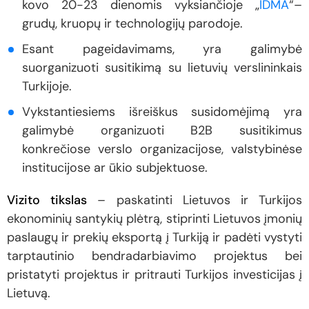
kovo 20-23 dienomis vyksiančioje „
IDMA
“–
grudų, kruopų ir technologijų parodoje.
Esant pageidavimams, yra galimybė
suorganizuoti susitikimą su lietuvių verslininkais
Turkijoje.
Vykstantiesiems išreiškus susidomėjimą yra
galimybė organizuoti B2B susitikimus
konkrečiose verslo organizacijose, valstybinėse
institucijose ar ūkio subjektuose.
Vizito tikslas
– paskatinti Lietuvos ir Turkijos
ekonominių santykių plėtrą, stiprinti Lietuvos įmonių
paslaugų ir prekių eksportą į Turkiją ir padėti vystyti
tarptautinio bendradarbiavimo projektus bei
pristatyti projektus ir pritrauti Turkijos investicijas į
Lietuvą.