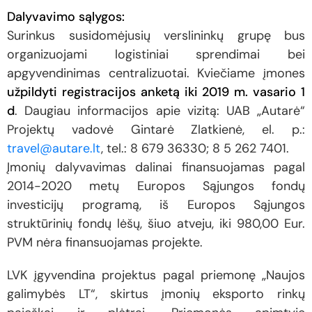
Dalyvavimo sąlygos:
Surinkus susidomėjusių verslininkų grupę bus
organizuojami logistiniai sprendimai bei
apgyvendinimas centralizuotai. Kviečiame įmones
užpildyti
registra
cijos a
nketą
iki 2019 m. vasario 1
d
. Daugiau informacijos apie vizitą: UAB „Autarė“
Projektų vadovė Gintarė Zlatkienė, el. p.:
travel@autare.lt
, tel.: 8 679 36330; 8 5 262 7401.
Įmonių dalyvavimas dalinai finansuojamas pagal
2014-2020 metų Europos Sąjungos fondų
investicijų programą, iš Europos Sąjungos
struktūrinių fondų lėšų, šiuo atveju, iki 980,00 Eur.
PVM nėra finansuojamas projekte.
LVK įgyvendina projektus pagal priemonę „Naujos
galimybės LT“, skirtus įmonių eksporto rinkų