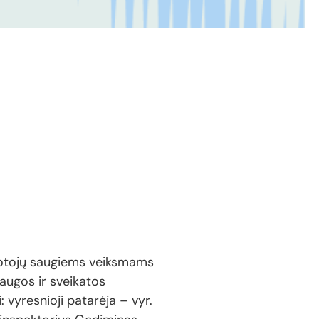
buotojų saugiems veiksmams
augos ir sveikatos
 vyresnioji patarėja – vyr.