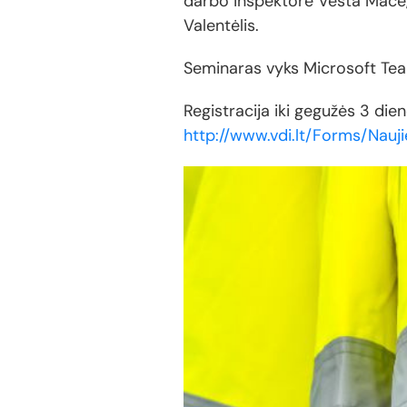
darbo inspektorė Vesta Macė, 
Valentėlis.
Seminaras vyks Microsoft Tea
Registracija iki gegužės 3 die
http://www.vdi.lt/Forms/Nauj