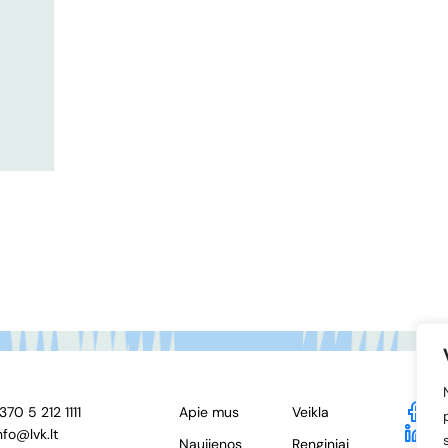
370 5 212 1111
Apie mus
Veikla
F
nfo@lvk.lt
Li
Naujienos
Renginiai