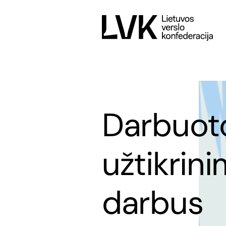
Darbuoto
užtikrin
darbus