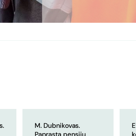
s.
M. Dubnikovas.
E
Paprasta pensijų
k