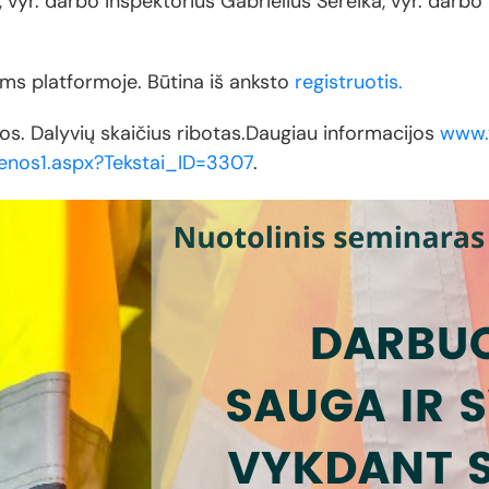
vyr. darbo inspektorius Gabrielius Sereika, vyr. darb
ms platformoje. Būtina iš anksto
registruotis.
nos. Dalyvių skaičius ribotas.Daugiau informacijos
www.v
ienos1.aspx?Tekstai_ID=3307
.