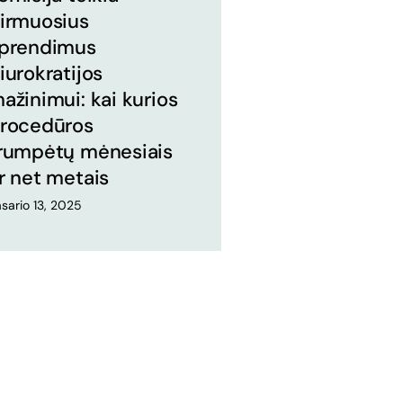
irmuosius
prendimus
iurokratijos
ažinimui: kai kurios
rocedūros
rumpėtų mėnesiais
r net metais
sario 13, 2025