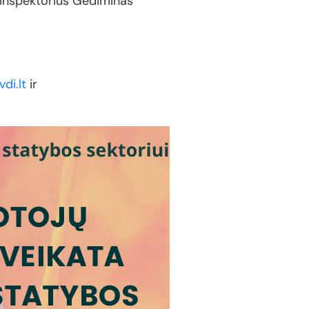
o inspektorius Gediminas
di.lt
ir