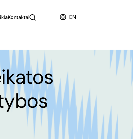
EN
ikla
Kontaktai
ikatos
atybos