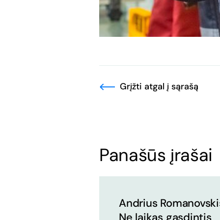
Grįžti atgal į sąrašą
Panašūs įrašai
Andrius Romanovski
Ne laikas gąsdintis