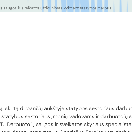
ų saugos ir sveikatos užtikrinimas vykdant statybos darbus
arą, skirtą dirbančių aukštyje statybos sektoriaus dar
lu statybos sektoriaus įmonių vadovams ir darbuotojų s
I Darbuotojų saugos ir sveikatos skyriaus specialistai: