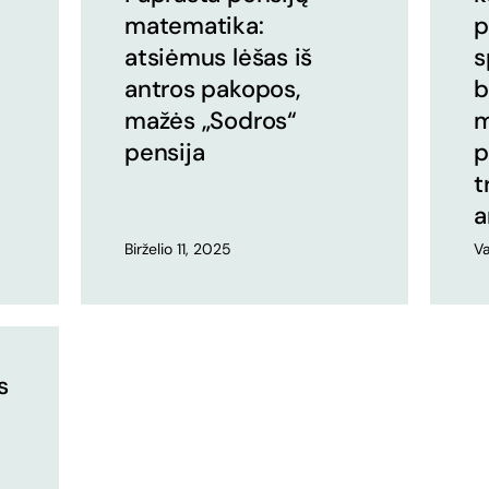
matematika:
p
atsiėmus lėšas iš
s
antros pakopos,
b
mažės „Sodros“
m
pensija
p
t
a
Birželio 11, 2025
Va
s