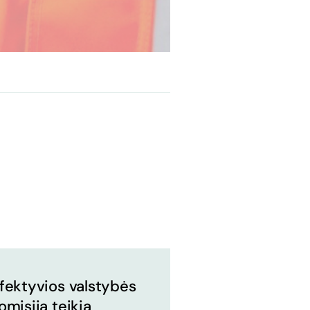
fektyvios valstybės
omisija teikia