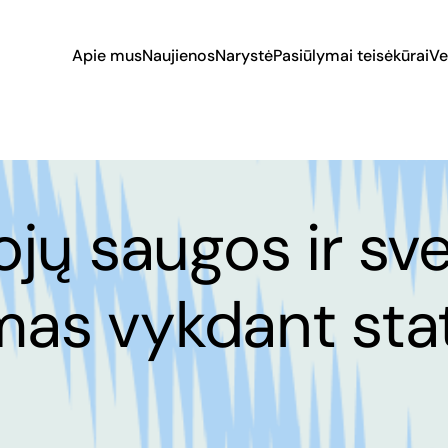
Apie mus
Naujienos
Narystė
Pasiūlymai teisėkūrai
Ve
jų saugos ir sve
imas vykdant st