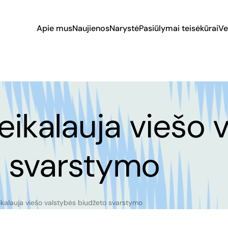
Apie mus
Naujienos
Narystė
Pasiūlymai teisėkūrai
Ve
reikalauja viešo 
o svarstymo
eikalauja viešo valstybės biudžeto svarstymo