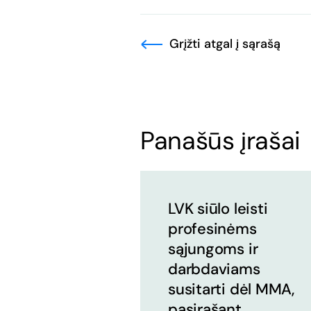
Grįžti atgal į sąrašą
Panašūs įrašai
LVK siūlo leisti
profesinėms
sąjungoms ir
darbdaviams
susitarti dėl MMA,
pasirašant