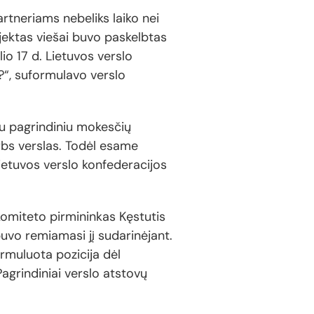
tneriams nebeliks laiko nei
ojektas viešai buvo paskelbtas
io 17 d. Lietuvos verslo
i?“, suformulavo verslo
su pagrindiniu mokesčių
rbs verslas. Todėl esame
Lietuvos verslo konfederacijos
komiteto pirmininkas Kęstutis
buvo remiamasi jį sudarinėjant.
ormuluota pozicija dėl
agrindiniai verslo atstovų