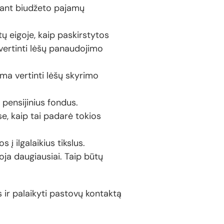
šiant biudžeto pajamų
tų eigoje, kaip paskirstytos
vertinti lėšų panaudojimo
ima vertinti lėšų skyrimo
pensijinius fondus.
e, kaip tai padarė tokios
į ilgalaikius tikslus.
ja daugiausiai. Taip būtų
s ir palaikyti pastovų kontaktą