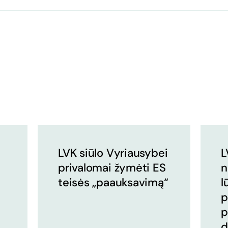
LVK siūlo Vyriausybei
L
privalomai žymėti ES
n
teisės „paauksavimą“
l
p
p
d