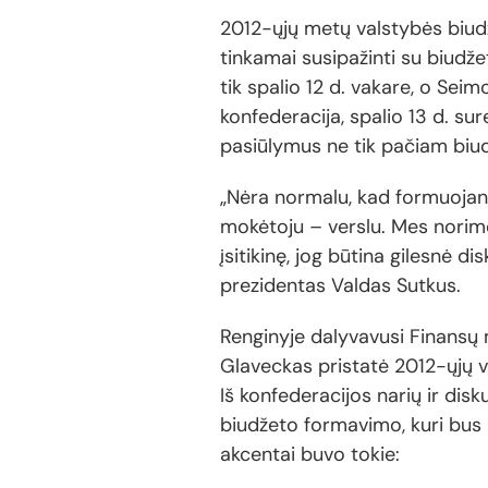
2012-ųjų metų valstybės biudž
tinkamai susipažinti su biudže
tik spalio 12 d. vakare, o Seim
konfederacija, spalio 13 d. su
pasiūlymus ne tik pačiam biud
„Nėra normalu, kad formuojant
mokėtoju – verslu. Mes norime
įsitikinę, jog būtina gilesnė 
prezidentas Valdas Sutkus.
Renginyje dalyvavusi Finansų 
Glaveckas pristatė 2012-ųjų va
Iš konfederacijos narių ir dis
biudžeto formavimo, kuri bus p
akcentai buvo tokie: