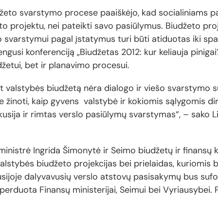
eto svarstymo procese paaiškėjo, kad socialiniams par
to projektu, nei pateikti savo pasiūlymus. Biudžeto pr
o svarstymui pagal įstatymus turi būti atiduotas iki spal
rengusi konferenciją „Biudžetas 2012: kur keliauja piniga
žetui, bet ir planavimo procesui.
 valstybės biudžetą nėra dialogo ir viešo svarstymo 
 žinoti, kaip gyvens valstybė ir kokiomis sąlygomis di
diskusija ir rimtas verslo pasiūlymų svarstymas“, – sako 
ministrė Ingrida Šimonytė ir Seimo biudžetų ir finansų 
lstybės biudžeto projekcijas bei prielaidas, kuriomis 
kusijoje dalyvavusių verslo atstovų pasisakymų bus suf
erduota Finansų ministerijai, Seimui bei Vyriausybei. P