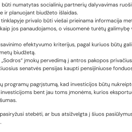
i būti numatytas socialinių partnerių dalyvavimas ruo
e ir planuojant biudžeto išlaidas.
 tinklapyje privalo būti viešai prieinama informacija me
r kaip jos panaudojamos, o visuomenė turėtų galimybę 
sisavinimo efektyvumo kriterijus, pagal kuriuos būtų gal
 metų biudžetą.
 „Sodros“ įmokų pervedimą į antros pakopos privačius 
čiuosius senatvės pensijas kaupti pensijiniuose fonduos
ių programų pagrįstumą, kad investicijos būtų nukreiptos 
investicijoms bent jau toms įmonėms, kurios eksportuo
ašumas.
pasiryžusi stebėti, ar bus atsižvelgta į šiuos pasiūlymu
.