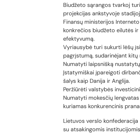
Biudžeto sąrangos tvarkoj tur
projekcijas ankstyvoje stadijoj
Finansų ministerijos Interneto
konkrečios biudžeto eilutės i
efektyvumą.
Vyriausybė turi sukurti lėšų į
pagrįstumą, sudarinėjant kitų
Numatyti laipsnišką nustatytų
Įstatymiškai įpareigoti dirban
šalys kaip Danija ir Anglija.
Peržiūrėti valstybės investicin
Numatyti mokesčių lengvatas 
kuriamas konkurencinis pran
Lietuvos verslo konfederacija 
su atsakingomis institucijomis