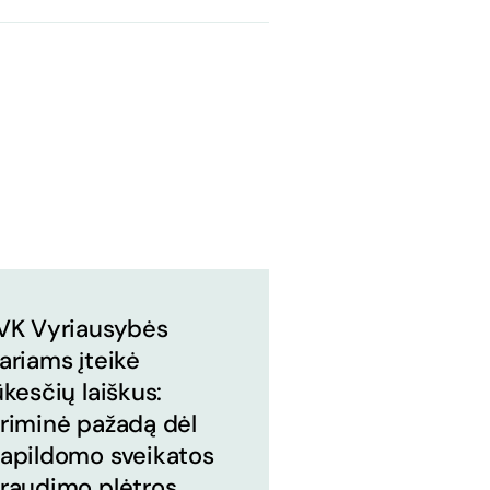
VK Vyriausybės
ariams įteikė
ūkesčių laiškus:
riminė pažadą dėl
apildomo sveikatos
raudimo plėtros