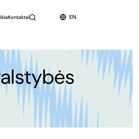
EN
ikla
Kontaktai
valstybės