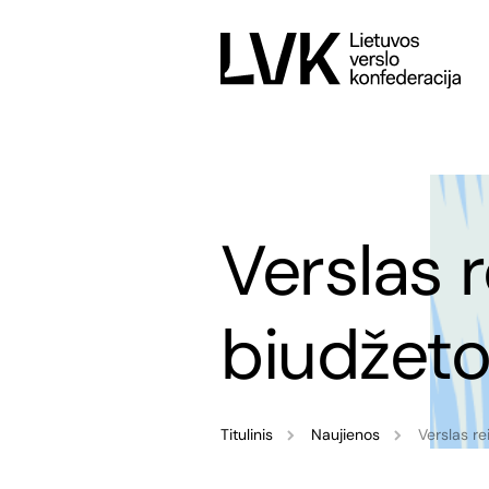
Verslas 
biudžet
Titulinis
Naujienos
Verslas r