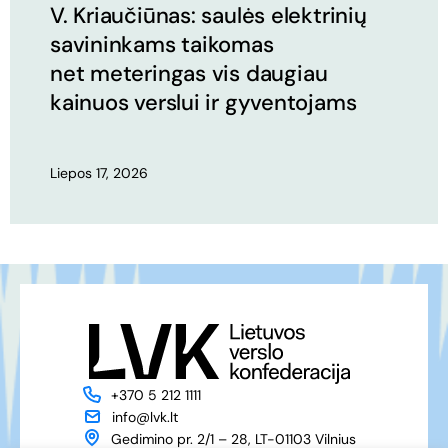
V. Kriaučiūnas: saulės elektrinių
savininkams taikomas
net meteringas vis daugiau
kainuos verslui ir gyventojams
Liepos 17, 2026
+370 5 212 1111
info@lvk.lt
Gedimino pr. 2/1 – 28, LT-01103 Vilnius