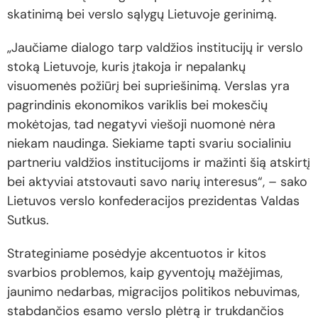
skatinimą bei verslo sąlygų Lietuvoje gerinimą.
„Jaučiame dialogo tarp valdžios institucijų ir verslo
stoką Lietuvoje, kuris įtakoja ir nepalankų
visuomenės požiūrį bei supriešinimą. Verslas yra
pagrindinis ekonomikos variklis bei mokesčių
mokėtojas, tad negatyvi viešoji nuomonė nėra
niekam naudinga. Siekiame tapti svariu socialiniu
partneriu valdžios institucijoms ir mažinti šią atskirtį
bei aktyviai atstovauti savo narių interesus“, – sako
Lietuvos verslo konfederacijos prezidentas Valdas
Sutkus.
Strateginiame posėdyje akcentuotos ir kitos
svarbios problemos, kaip gyventojų mažėjimas,
jaunimo nedarbas, migracijos politikos nebuvimas,
stabdančios esamo verslo plėtrą ir trukdančios