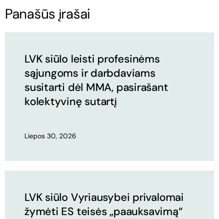
Panašūs įrašai
LVK siūlo leisti profesinėms
sąjungoms ir darbdaviams
susitarti dėl MMA, pasirašant
kolektyvinę sutartį
Liepos 30, 2026
LVK siūlo Vyriausybei privalomai
žymėti ES teisės „paauksavimą“