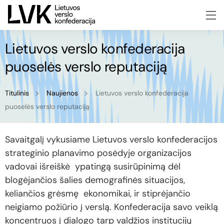
Lietuvos verslo konfederacija
puoselės verslo reputaciją
Titulinis
Naujienos
Lietuvos verslo konfederacija
puoselės verslo reputaciją
Savaitgalį vykusiame Lietuvos verslo konfederacijos
strateginio planavimo posėdyje organizacijos
vadovai išreiškė ypatingą susirūpinimą dėl
blogėjančios šalies demografinės situacijos,
keliančios grėsmę ekonomikai, ir stiprėjančio
neigiamo požiūrio į verslą. Konfederacija savo veiklą
koncentruos į dialogo tarp valdžios institucijų