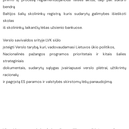
bendrą
Baltijos šalių skolininkų registrą, kuris sudarytų galimybes išieškoti
skolas
iš skolininkų, laikančių lėšas užsienio bankuose.
Verslo savivaldos srityje LVK siūlo
įsteigti Verslo tarybą, kuri, vadovaudamasi Lietuvos ūkio politikos,
Nacionalinės pažangos programos prioritetais ir kitais šalies
strateginiais
dokumentais, sudarytų sąlygas įvairiapusei verslo plėtrai, užtikrintų
racionalų
ir pagrįstą ES paramos ir valstybės skirstomų lėšų panaudojimą.