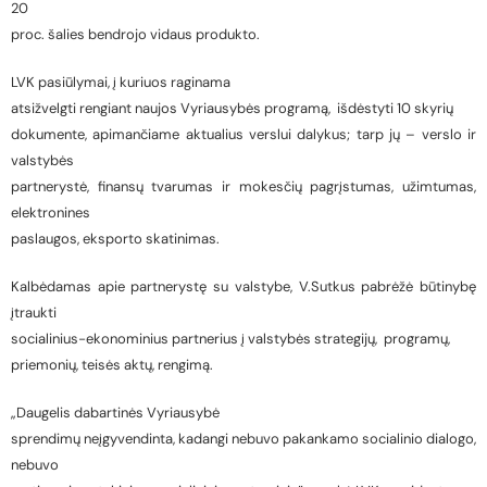
20
proc. šalies bendrojo vidaus produkto.
LVK pasiūlymai, į kuriuos raginama
atsižvelgti rengiant naujos Vyriausybės programą, išdėstyti 10 skyrių
dokumente, apimančiame aktualius verslui dalykus; tarp jų – verslo ir
valstybės
partnerystė, finansų tvarumas ir mokesčių pagrįstumas, užimtumas,
elektronines
paslaugos, eksporto skatinimas.
Kalbėdamas apie partnerystę su valstybe, V.Sutkus pabrėžė būtinybę
įtraukti
socialinius-ekonominius partnerius į valstybės strategijų, programų,
priemonių, teisės aktų, rengimą.
„Daugelis dabartinės Vyriausybė
sprendimų neįgyvendinta, kadangi nebuvo pakankamo socialinio dialogo,
nebuvo