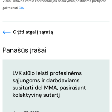
Visus Lietuvos verslo konfederacijos pasiūlymus politinėms partijoms
galite rasti
ČIA
.
Grįžti atgal į sąrašą
Panašūs įrašai
LVK siūlo leisti profesinėms
sąjungoms ir darbdaviams
susitarti dėl MMA, pasirašant
kolektyvinę sutartį