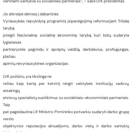
vertinami santykiai su socialiniais partneriais”, – sakė LVK prezidentas.
Jis atkreipė dėmesį į dabartinės
Vyriausybės neįvykdytą programinį įsipareigojimą reformuojant Trišalę
tarybą
įsteigti Nacionalinę socialinę ekonominę tarybą, kuri būtų sudaryta
lygiateisės
partnerystės pagrindu ir aprėptų valdžią, darbdavius, profsąjungas,
plačiau
apimtų nevyriausybines organizacijas.
LVK požiūriu, yra tikslinga ne
rečiau kaip kartą per ketvirtį rengti valstybės institucijų vadovų,
atsakingų
atstovų, specialistų susitikimus su socialiniais-ekonominiais partneriais.
Taip
pat pageidautina LR Ministro Pirmininko potvarkiu sudaryti darbo grupę
verslo
objektyvios reputacijos aktualijoms, darbo vietų ir darbo santykių