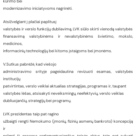
kūrimo bei
modernizavimo iniciatyvoms nagrinėti.
Atsižvelgiant į plačiai paplitusį
valstybės ir verslo funkcijų dubliavimą, LVK siūlo skirti vienodą valstybės
finansavimą valstybinėms ir nevalstybinėms švietimo, mokslo,
medicinos,
informacinių technologijų bei kitoms įstaigoms bei įmonėms.
V.Sutkus pabrėžė, kad viešojo
administravimo srityje pageidautina revizuoti esamas, valstybės
institucijų
patvirtintas, verslo veiklai aktualias strategijas, programas ir, taupant
valstybės lėšas, atsisakyti neveiksmingų, neefektyvių, verslo veiklas
dubliuojančių, strategijų bei programų.
LVK prezidentas taip pat ragino
užbaigti rengti Nemokumo (įmonių, fizinių asmenų bankroto) koncepciją
ir
priimti šį procesą reglamentuojančius teisės aktus, taip pat sukurti