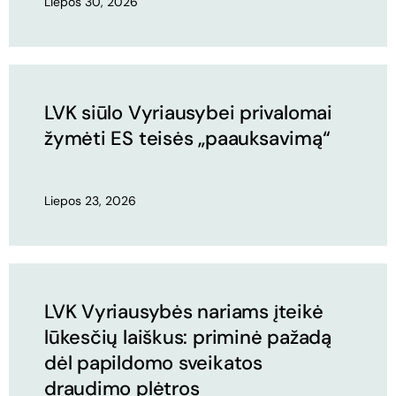
Liepos 30, 2026
LVK siūlo Vyriausybei privalomai
žymėti ES teisės „paauksavimą“
Liepos 23, 2026
LVK Vyriausybės nariams įteikė
lūkesčių laiškus: priminė pažadą
dėl papildomo sveikatos
draudimo plėtros