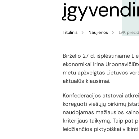
įgyvend
Titulinis
Naujienos
LVK prezi
Birželio 27 d. išplėstiniame L
ekonomikai Irina Urbonavičiūt
metu apžvelgtas Lietuvos vers
aktualūs klausimai.
Konfederacijos atstovai atkre
koreguoti viešųjų pirkimų įst
naudojamas mažiausios kainos
kriterijaus taikymą. Taip pat
leidžiančios piktybiškai vilkint