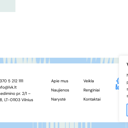
370 5 212 1111
Apie mus
Veikla
F
nfo@lvk.lt
Li
Naujienos
Renginiai
edimino pr. 2/1 –
Narystė
Kontaktai
8, LT-01103 Vilnius