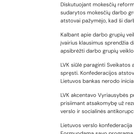
Diskutuojant mokesčių reform
sudarytos mokesčių darbo grup
atstovai pažymėjo, kad ši dar
Kalbant apie darbo grupių vei
įvairius klausimus sprendžia 
apsibrėžti darbo grupių veiklos
LVK siūlė paraginti Sveikato
spręsti. Konfederacijos atstov
Lietuvos bankas nerodo iniciaty
LVK akcentavo Vyriausybės pr
prisiimant atsakomybę už rezu
verslo ir socialinės antikorupc
Lietuvos verslo konfederacija
Formuodama savo programą ir 