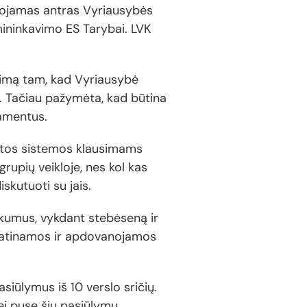
uojamas antras Vyriausybės
mininkavimo ES Tarybai. LVK
arimą tam, kad Vyriausybė
s. Tačiau pažymėta, kad būtina
lamentus.
katos sistemos klausimams
rupių veikloje, nes kol kas
iskutuoti su jais.
kumus, vykdant stebėseną ir
skatinamos ir apdovanojamos
iūlymus iš 10 verslo sričių.
ei pusę šių pasiūlymų.