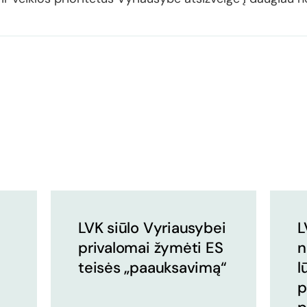
LVK siūlo Vyriausybei
L
privalomai žymėti ES
n
teisės „paauksavimą“
l
p