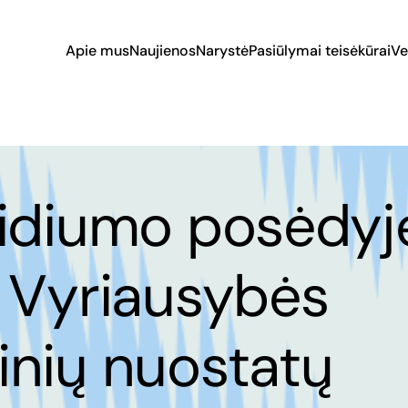
Apie mus
Naujienos
Narystė
Pasiūlymai teisėkūrai
Ve
zidiumo posėdyj
 Vyriausybės
nių nuostatų