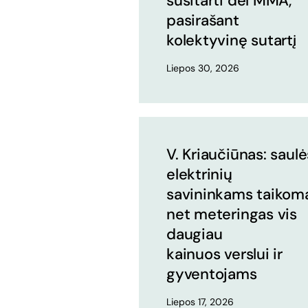
susitarti dėl MMA,
pasirašant
kolektyvinę sutartį
Liepos 30, 2026
V. Kriaučiūnas: saulė
elektrinių
savininkams taikom
net meteringas vis
daugiau
kainuos verslui ir
gyventojams
Liepos 17, 2026