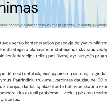
inimas
diumo posėdyje aptartas Vyriausybės programinių nuostatų įgyvendi
ietuvos verslo konfederacijos posėdyje dalyvavo Minist
ė ir Strateginio planavimo ir stebėsenos skyriaus vedė
lo konfederacijos teiktų pasiūlymų Vyriausybės progra
ipė dėmesį į netobulą viešųjų pirkimų sistemą, raginda
atymus. Pagrindiniu trūkumu įvardintas daugiau nei 90 p
 kriterijus, dar kartą akcentuota būtinybė skatinti e
 paminėta kita aktuali problema – viešųjų pirkimų rezu
i procesus.