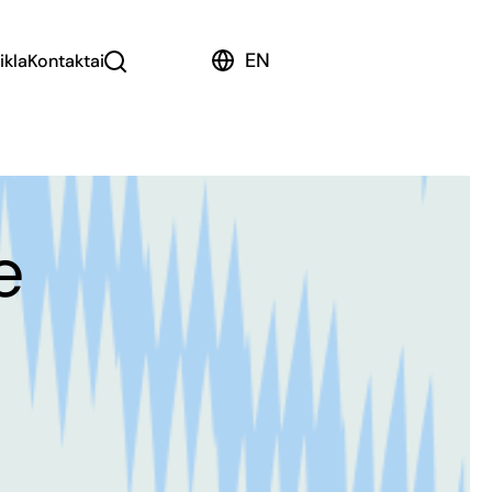
EN
ikla
Kontaktai
e