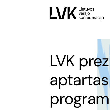
LVK pre
aptartas
programi