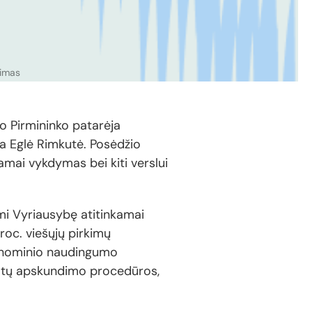
nimas
ro Pirmininko patarėja
ja Eglė Rimkutė. Posėdžio
mai vykdymas bei kiti verslui
mi Vyriausybę atitinkamai
roc. viešųjų pirkimų
konominio naudingumo
ltatų apskundimo procedūros,