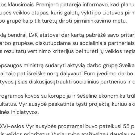
os klausimais, Premjero patarėja informavo, kad plan
ės veiklos etapas, kuris galėtų vykti po Lietuvos pir
bo grupė kaip tik turėtų dirbti pirmininkavimo metu.
klą bendrai, LVK atstovai dar kartą pabrėžė savo prit
darbo grupėse, diskutuodama su socialiniais partneriai
 rezultatų vertinimo kriterijus bei turėti jų veiklos reg
s apsaugos ministrą sudaryti aktyvią darbo grupę Svei
ai taip pat išreiškė norą dalyvauti Euro įvedimo darbo g
vos į šias diskusijas įtraukti socialinius partnerius ir d
ogramos kovos su korupcija ir šešėline ekonomika trū
ltatus. Vyriausybė paskatinta tęsti projektą, kuriuo 
inės iniciatyvos.
 XVI-osios Vyriausybės programai buvo pateikusi 55 pas
veiklos prioritetus Vyriausybė atsižvelgė į daugiau n