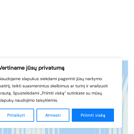
Vertiname jūsų privatumą
Naudojame slapukus siekdami pagerinti jūsų naršymo
acebook
© 1994-2026 LVK
patirtį, teikti suasmenintus skelbimus ar turinį ir analizuoti
nkedIn
srautą. Spustelėdami „Priimti viską“ sutinkate su mūsų
slapukų naudojimo taisyklėmis.
Sukūrė
Pritaikyti
Atmesti
Priimti viską