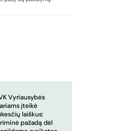
VK Vyriausybės
ariams įteikė
ūkesčių laiškus:
riminė pažadą dėl