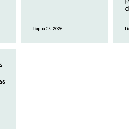
p
d
Liepos 23, 2026
L
s
as