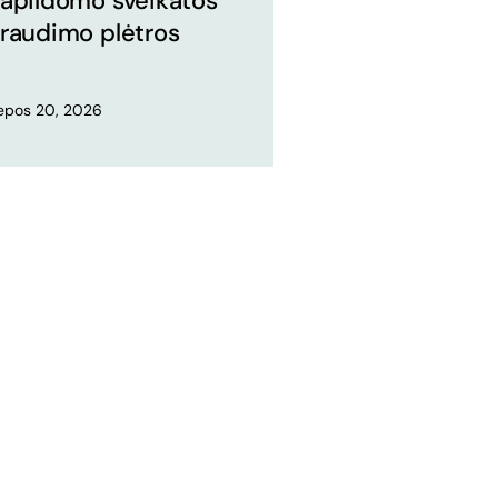
apildomo sveikatos
raudimo plėtros
iepos 20, 2026