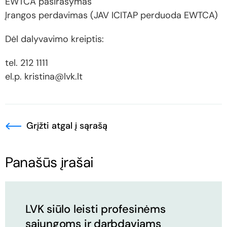
EWTCA pasirašymas
Įrangos perdavimas (JAV ICITAP perduoda EWTCA)
Dėl dalyvavimo kreiptis:
tel. 212 1111
el.p. kristina@lvk.lt
Grįžti atgal į sąrašą
Panašūs įrašai
LVK siūlo leisti profesinėms
sąjungoms ir darbdaviams