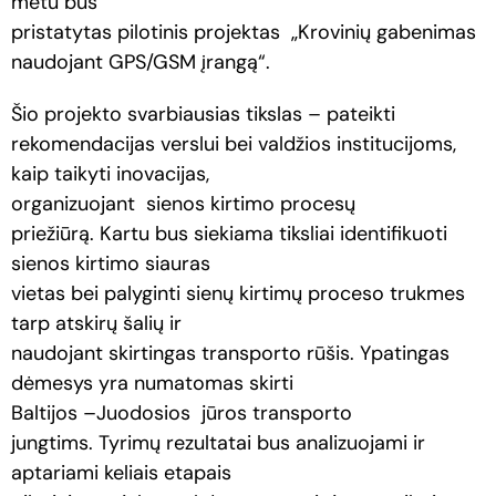
metu bus
pristatytas pilotinis projektas
„Krovinių gabenimas
naudojant GPS/GSM įrangą“.
Šio projekto svarbiausias tikslas – pateikti
rekomendacijas verslui bei valdžios institucijoms,
kaip taikyti inovacijas,
organizuojant
sienos kirtimo procesų
priežiūrą. Kartu bus siekiama tiksliai identifikuoti
sienos kirtimo siauras
vietas bei palyginti sienų kirtimų proceso trukmes
tarp atskirų šalių ir
naudojant skirtingas transporto rūšis. Ypatingas
dėmesys yra numatomas skirti
Baltijos –Juodosios
jūros transporto
jungtims. Tyrimų rezultatai bus analizuojami ir
aptariami keliais etapais