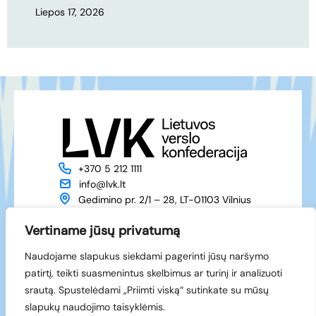
Liepos 17, 2026
+370 5 212 1111
info@lvk.lt
Gedimino pr. 2/1 – 28, LT-01103 Vilnius
Apie mus
Veikla
Vertiname jūsų privatumą
Naujienos
Renginiai
Naudojame slapukus siekdami pagerinti jūsų naršymo
Narystė
Kontaktai
patirtį, teikti suasmenintus skelbimus ar turinį ir analizuoti
Facebook
srautą. Spustelėdami „Priimti viską“ sutinkate su mūsų
LinkedIn
slapukų naudojimo taisyklėmis.
© 1994-2026 LVK