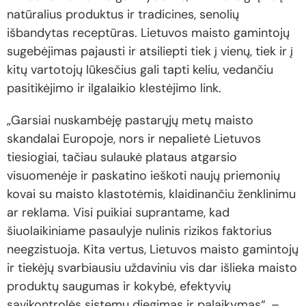
natūralius produktus ir tradicines, senolių
išbandytas receptūras. Lietuvos maisto gamintojų
sugebėjimas pajausti ir atsiliepti tiek į vienų, tiek ir į
kitų vartotojų lūkesčius gali tapti keliu, vedančiu
pasitikėjimo ir ilgalaikio klestėjimo link.
„Garsiai nuskambėję pastarųjų metų maisto
skandalai Europoje, nors ir nepalietė Lietuvos
tiesiogiai, tačiau sulaukė plataus atgarsio
visuomenėje ir paskatino ieškoti naujų priemonių
kovai su maisto klastotėmis, klaidinančiu ženklinimu
ar reklama. Visi puikiai suprantame, kad
šiuolaikiniame pasaulyje nulinis rizikos faktorius
neegzistuoja. Kita vertus, Lietuvos maisto gamintojų
ir tiekėjų svarbiausiu uždaviniu vis dar išlieka maisto
produktų saugumas ir kokybė, efektyvių
savikontrolės sistemų diegimas ir palaikymas“, –