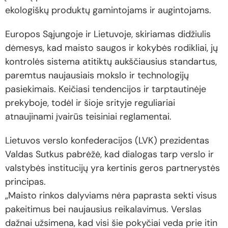
ekologiškų produktų gamintojams ir augintojams.
Europos Sąjungoje ir Lietuvoje, skiriamas didžiulis
dėmesys, kad maisto saugos ir kokybės rodikliai, jų
kontrolės sistema atitiktų aukščiausius standartus,
paremtus naujausiais mokslo ir technologijų
pasiekimais. Keičiasi tendencijos ir tarptautinėje
prekyboje, todėl ir šioje srityje reguliariai
atnaujinami įvairūs teisiniai reglamentai.
Lietuvos verslo konfederacijos (LVK) prezidentas
Valdas Sutkus pabrėžė, kad dialogas tarp verslo ir
valstybės institucijų yra kertinis geros partnerystės
principas.
„Maisto rinkos dalyviams nėra paprasta sekti visus
pakeitimus bei naujausius reikalavimus. Verslas
dažnai užsimena, kad visi šie pokyčiai veda prie itin