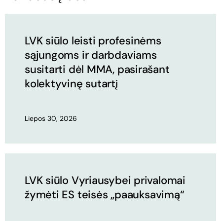
LVK siūlo leisti profesinėms
sąjungoms ir darbdaviams
susitarti dėl MMA, pasirašant
kolektyvinę sutartį
Liepos 30, 2026
LVK siūlo Vyriausybei privalomai
žymėti ES teisės „paauksavimą“