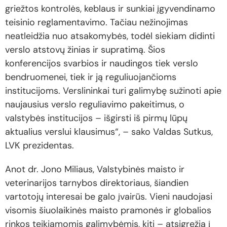
griežtos kontrolės, keblaus ir sunkiai įgyvendinamo
teisinio reglamentavimo. Tačiau nežinojimas
neatleidžia nuo atsakomybės, todėl siekiam didinti
verslo atstovų žinias ir supratimą. Šios
konferencijos svarbios ir naudingos tiek verslo
bendruomenei, tiek ir ją reguliuojančioms
institucijoms. Verslininkai turi galimybę sužinoti apie
naujausius verslo reguliavimo pakeitimus, o
valstybės institucijos – išgirsti iš pirmų lūpų
aktualius verslui klausimus“, – sako Valdas Sutkus,
LVK prezidentas.
Anot dr. Jono Miliaus, Valstybinės maisto ir
veterinarijos tarnybos direktoriaus, šiandien
vartotojų interesai be galo įvairūs. Vieni naudojasi
visomis šiuolaikinės maisto pramonės ir globalios
rinkos teikiamomis galimybėmis, kiti – atsigręžia į