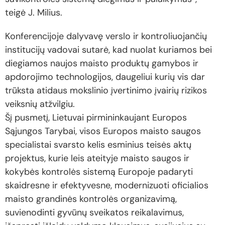
teigė J. Milius.
Konferencijoje dalyvavę verslo ir kontroliuojančių
institucijų vadovai sutarė, kad nuolat kuriamos bei
diegiamos naujos maisto produktų gamybos ir
apdorojimo technologijos, daugeliui kurių vis dar
trūksta atidaus mokslinio įvertinimo įvairių rizikos
veiksnių atžvilgiu.
Šį pusmetį, Lietuvai pirmininkaujant Europos
Sąjungos Tarybai, visos Europos maisto saugos
specialistai svarsto kelis esminius teisės aktų
projektus, kurie leis ateityje maisto saugos ir
kokybės kontrolės sistemą Europoje padaryti
skaidresne ir efektyvesne, modernizuoti oficialios
maisto grandinės kontrolės organizavimą,
suvienodinti gyvūnų sveikatos reikalavimus,