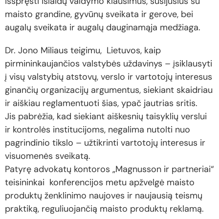
išspręsti išlaidų valdymo klausimus, susijusius su
maisto grandine, gyvūnų sveikata ir gerove, bei
augalų sveikata ir augalų dauginamąja medžiaga.
Dr. Jono Miliaus teigimu, Lietuvos, kaip
pirmininkaujančios valstybės uždavinys – įsiklausyti
į visų valstybių atstovų, verslo ir vartotojų interesus
ginančių organizacijų argumentus, siekiant skaidriau
ir aiškiau reglamentuoti šias, ypač jautrias sritis.
Jis pabrėžia, kad siekiant aiškesnių taisyklių verslui
ir kontrolės institucijoms, negalima nutolti nuo
pagrindinio tikslo – užtikrinti vartotojų interesus ir
visuomenės sveikatą.
Patyrę advokatų kontoros „Magnusson ir partneriai“
teisininkai konferencijos metu apžvelgė maisto
produktų ženklinimo naujoves ir naujausią teismų
praktiką, reguliuojančią maisto produktų reklamą.