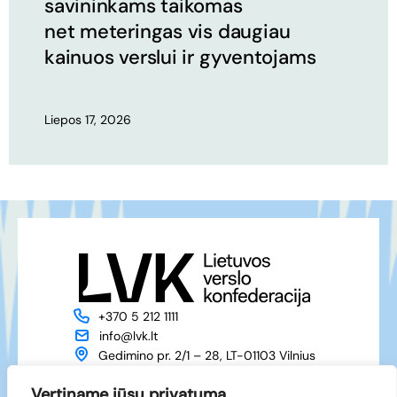
savininkams taikomas
net meteringas vis daugiau
kainuos verslui ir gyventojams
Liepos 17, 2026
+370 5 212 1111
info@lvk.lt
Gedimino pr. 2/1 – 28, LT-01103 Vilnius
Apie mus
Veikla
Vertiname jūsų privatumą