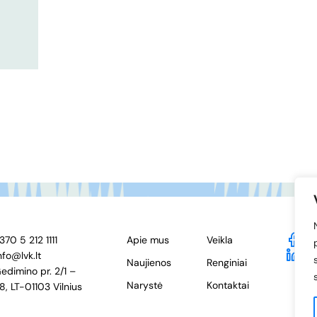
370 5 212 1111
Apie mus
Veikla
F
nfo@lvk.lt
Li
Naujienos
Renginiai
edimino pr. 2/1 –
Narystė
Kontaktai
8, LT-01103 Vilnius