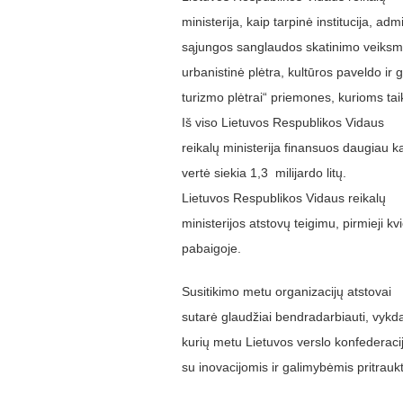
ministerija, kaip tarpinė institucija, a
sąjungos sanglaudos skatinimo veiksmų 
urbanistinė plėtra, kultūros paveldo ir
turizmo plėtrai“ priemones, kurioms ta
Iš viso Lietuvos Respublikos Vidaus
reikalų ministerija finansuos daugiau k
vertė siekia 1,3 milijardo litų.
Lietuvos Respublikos Vidaus reikalų
ministerijos atstovų teigimu, pirmieji k
pabaigoje.
Susitikimo metu organizacijų atstovai
sutarė glaudžiai bendradarbiauti, vykd
kurių metu Lietuvos verslo konfederaci
su inovacijomis ir galimybėmis pritraukti