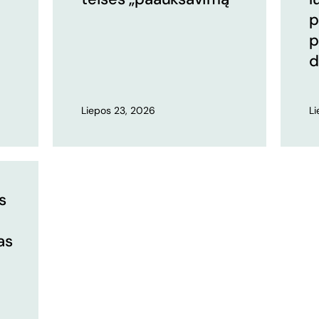
p
p
d
Liepos 23, 2026
L
s
as