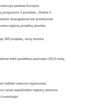
dministruoja penkias Europos
programos 1 prioriteto „Vietinė ir
 gamtos išsaugojimas bei pritaikymas
ikoma regionų projektų atranka.
aip 360 projektų, kurių bendra
vietimai teikti paraiškas pasirodys 2014 metų
ant veiklas Lietuvos regionuose,
jos nariai supažindins regionų atstovus
 investicijas.