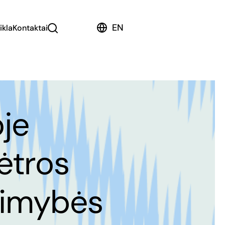
EN
ikla
Kontaktai
oje
ėtros
limybės