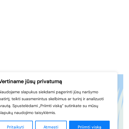
Vertiname jūsų privatumą
Naudojame slapukus siekdami pagerinti jūsų naršymo
acebook
© 1994-2026 LVK
patirtį, teikti suasmenintus skelbimus ar turinį ir analizuoti
nkedIn
srautą. Spustelėdami „Priimti viską“ sutinkate su mūsų
slapukų naudojimo taisyklėmis.
Sukūrė
Pritaikyti
Atmesti
Priimti viską