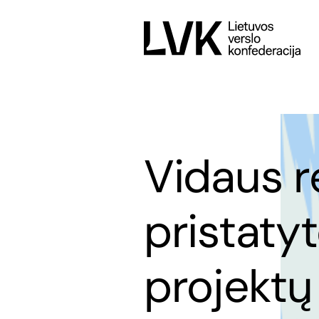
Vidaus re
pristaty
projektų