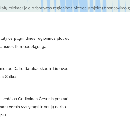
kalų ministerijoje pristatytos regioninės plėtros projektų finansavimo
statytos pagrindinės regioninės plėtros
finansuos Europos Sąjunga.
nistras Dailis Barakauskas ir Lietuvos
as Sutkus.
aus vedėjas Gediminas Česonis pristatė
inant verslo vystymąsi ir naujų darbo
piu.