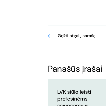
Grįžti atgal į sąrašą
Panašūs įrašai
LVK siūlo leisti
profesinėms
sąjungoms ir