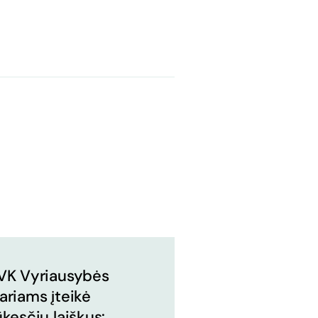
VK Vyriausybės
ariams įteikė
ūkesčių laiškus: