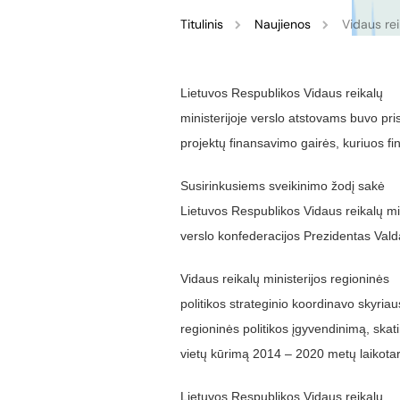
Titulinis
Naujienos
Vidaus rei
Lietuvos Respublikos Vidaus reikalų
ministerijoje verslo atstovams buvo pri
projektų finansavimo gairės, kuriuos 
Susirinkusiems sveikinimo žodį sakė
Lietuvos Respublikos Vidaus reikalų mi
verslo konfederacijos Prezidentas Vald
Vidaus reikalų ministerijos regioninės
politikos strateginio koordinavo skyri
regioninės politikos įgyvendinimą, skat
vietų kūrimą 2014 – 2020 metų laikotar
Lietuvos Respublikos Vidaus reikalų