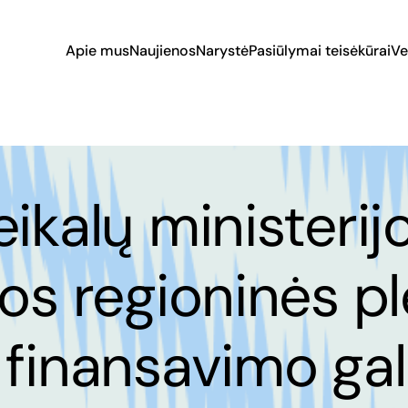
Apie mus
Naujienos
Narystė
Pasiūlymai teisėkūrai
Ve
ikalų ministerij
tos regioninės pl
 finansavimo ga