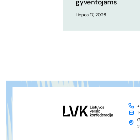
gyventojams
Liepos 17, 2026
+
i
G
2