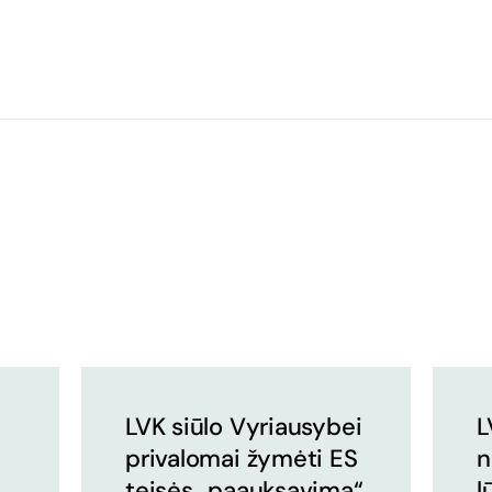
LVK siūlo Vyriausybei
L
privalomai žymėti ES
n
teisės „paauksavimą“
l