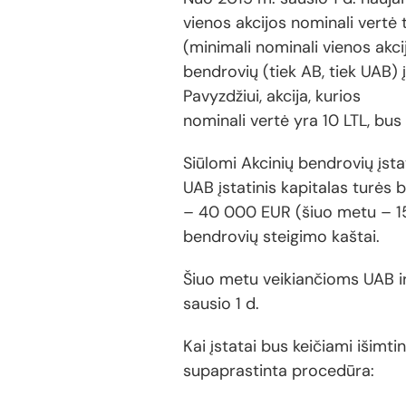
vienos akcijos nominali vertė 
(minimali nominali vienos akc
bendrovių (tiek AB, tiek UAB) į
Pavyzdžiui, akcija, kurios
nominali vertė yra 10 LTL, bus
Siūlomi Akcinių bendrovių įst
UAB įstatinis kapitalas turės 
– 40 000 EUR (šiuo metu – 150
bendrovių steigimo kaštai.
Šiuo metu veikiančioms UAB ir 
sausio 1 d.
Kai įstatai bus keičiami išimti
supaprastinta procedūra: