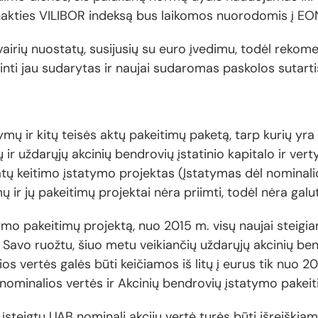
nakties VILIBOR indeksą bus laikomos nuorodomis į EON
l įvairių nuostatų, susijusių su euro įvedimu, todėl reko
tinti jau sudarytas ir naujai sudaromas paskolos sutarti
i
ymų ir kitų teisės aktų pakeitimų paketą, tarp kurių yr
 ir uždarųjų akcinių bendrovių įstatinio kapitalo ir ver
tatų keitimo įstatymo projektas (Įstatymas dėl nominal
ų ir jų pakeitimų projektai nėra priimti, todėl nėra galut
ymo pakeitimų projektą, nuo 2015 m. visų naujai steigi
s. Savo ruožtu, šiuo metu veikiančių uždarųjų akcinių be
os vertės galės būti keičiamos iš litų į eurus tik nuo 2
l nominalios vertės ir Akcinių bendrovių įstatymo pakeit
 įsteigtų UAB nominali akcijų vertė turės būti išreiškiam