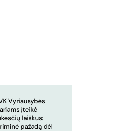
VK Vyriausybės
ariams įteikė
ūkesčių laiškus:
riminė pažadą dėl