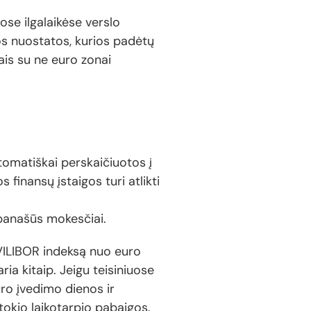
se ilgalaikėse verslo
os nuostatos, kurios padėtų
ais su ne euro zonai
tomatiškai perskaičiuotos į
finansų įstaigos turi atlikti
 panašūs mokesčiai.
VILIBOR indeksą nuo euro
ia kitaip. Jeigu teisiniuose
ro įvedimo dienos ir
okio laikotarpio pabaigos.