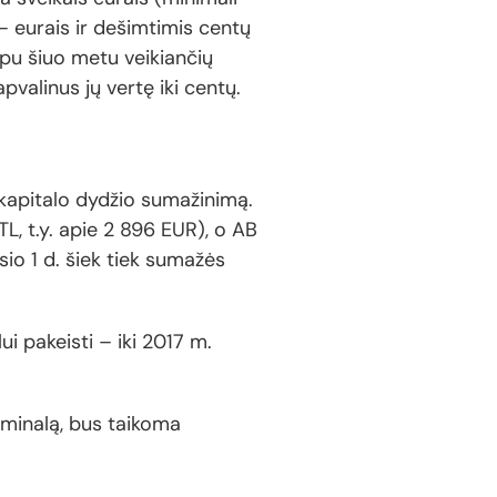
 – eurais ir dešimtimis centų
rpu šiuo metu veikiančių
pvalinus jų vertę iki centų.
 kapitalo dydžio sumažinimą.
L, t.y. apie 2 896 EUR), o AB
io 1 d. šiek tiek sumažės
i pakeisti – iki 2017 m.
nominalą, bus taikoma