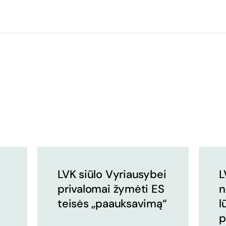
LVK siūlo Vyriausybei
L
privalomai žymėti ES
n
teisės „paauksavimą“
l
p