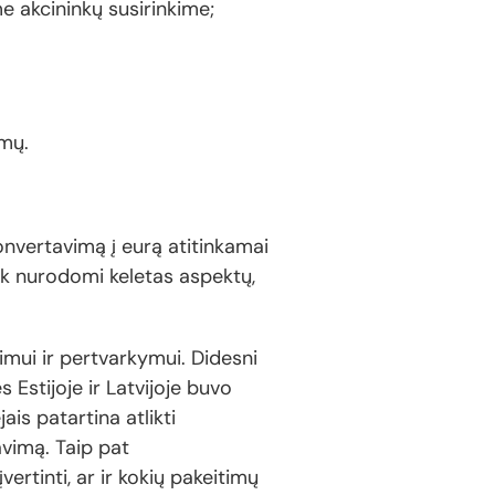
 akcininkų susirinkime;
imų.
konvertavimą į eurą atitinkamai
tik nurodomi keletas aspektų,
mui ir pertvarkymui. Didesni
Estijoje ir Latvijoje buvo
is patartina atlikti
vimą. Taip pat
rtinti, ar ir kokių pakeitimų