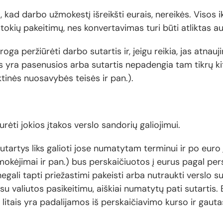
, kad darbo užmokestį išreikšti eurais, nereikės. Visos 
e tokių pakeitimų, nes konvertavimas turi būti atliktas a
roga peržiūrėti darbo sutartis ir, jeigu reikia, jas atnaujin
s yra pasenusios arba sutartis nepadengia tam tikrų ki
tinės nuosavybės teisės ir pan.).
rėti jokios įtakos verslo sandorių galiojimui.
sutartys liks galioti jose numatytam terminui ir po euro
i mokėjimai ir pan.) bus perskaičiuotos į eurus pagal pe
gali tapti priežastimi pakeisti arba nutraukti verslo s
su valiutos pasikeitimu, aiškiai numatytų pati sutarti
 litais yra padalijamos iš perskaičiavimo kurso ir gaut