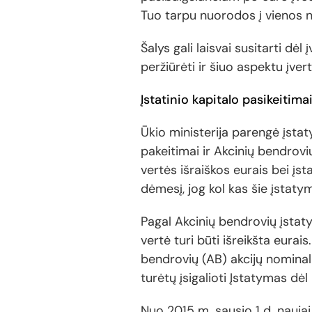
Tuo tarpu nuorodos į vienos 
Šalys gali laisvai susitarti dė
peržiūrėti ir šiuo aspektu įver
Įstatinio kapitalo pasikeitima
Ūkio ministerija parengė įstat
pakeitimai ir Akcinių bendrovių
vertės išraiškos eurais bei įs
dėmesį, jog kol kas šie įstatym
Pagal Akcinių bendrovių įstat
vertė turi būti išreikšta eurai
bendrovių (AB) akcijų nominali
turėtų įsigalioti Įstatymas dė
Nuo 2015 m. sausio 1 d. naujai