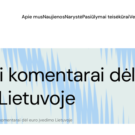
Apie mus
Naujienos
Narystė
Pasiūlymai teisėkūrai
Ve
ai komentarai dė
Lietuvoje
 komentarai dėl euro įvedimo Lietuvoje