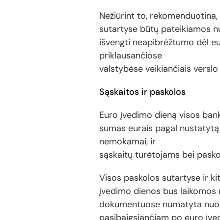
Nežiūrint to, rekomenduotina,
sutartyse būtų pateikiamos nu
išvengti neapibrėžtumo dėl eu
priklausančiose
valstybėse veikiančiais verslo 
Sąskaitos ir paskolos
Euro įvedimo dieną visos bank
sumas eurais pagal nustatytą p
nemokamai, ir
sąskaitų turėtojams bei pasko
Visos paskolos sutartyse ir 
įvedimo dienos bus laikomos nu
dokumentuose numatyta nuoroda
pasibaigsiančiam po euro įved