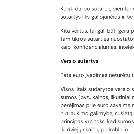
Keisti darbo sutarčių vien tam
sutartys liks galiojančios ir b
Kita vertus, tai gali būti gera p
tam tikros sutarties nuostato
kaip konfidencialumas, intelek
Verslo sutartys
Pats euro įvedimas neturėtų tu
Visos litais sudarytos verslo 
sumos (pvz., kainos, likutinia
perėjimas prie euro savaime ne
nutraukimo galimybę, susietą 
principas yra toks, kad sumos
iki dviejų skaičių po kablelio.