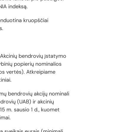
IA indeksą.
menduotina kruopščiai
s.
a Akcinių bendrovių įstatymo
tybinių popierių nominalios
ios vertės). Atkreipiame
iniai.
amų bendrovių akcijų nominali
ndrovių (UAB) ir akcinių
015 m. sausio 1 d., kuomet
imai.
a sveikais eurais (minimali