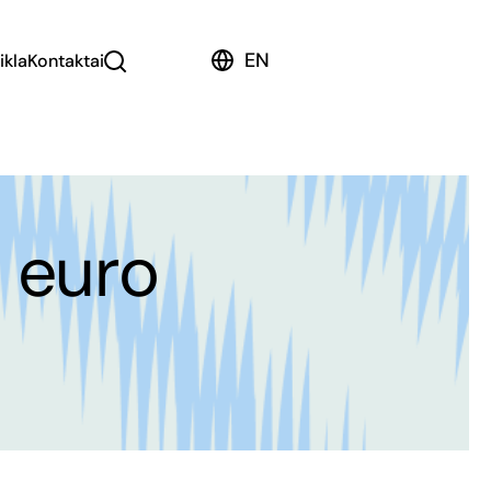
EN
ikla
Kontaktai
l euro