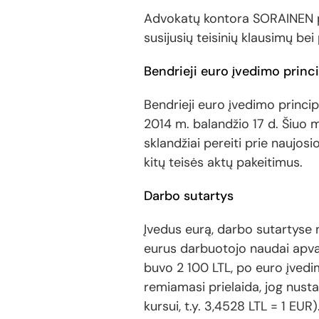
Advokatų kontora SORAINEN pa
susijusių teisinių klausimų bei
Bendrieji euro įvedimo princ
Bendrieji euro įvedimo princip
2014 m. balandžio 17 d. Šiuo me
sklandžiai pereiti prie naujos
kitų teisės aktų pakeitimus.
Darbo sutartys
Įvedus eurą, darbo sutartyse 
eurus darbuotojo naudai apval
buvo 2 100 LTL, po euro įvedim
remiamasi prielaida, jog nust
kursui, t.y. 3,4528 LTL = 1 EUR)