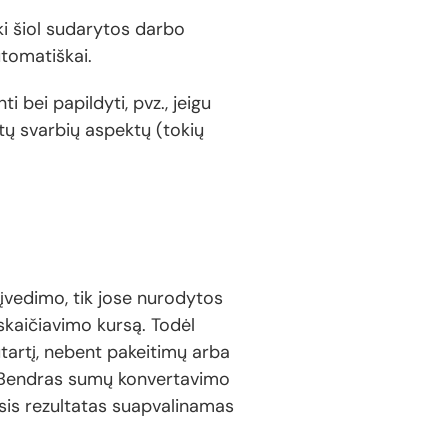
iki šiol sudarytos darbo
utomatiškai.
ti bei papildyti, pvz., jeigu
tų svarbių aspektų (tokių
 įvedimo, tik jose nurodytos
rskaičiavimo kursą. Todėl
utartį, nebent pakeitimų arba
s. Bendras sumų konvertavimo
asis rezultatas suapvalinamas