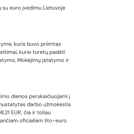
 su euro įvedimu Lietuvoje
atyme, kuris buvo priimtas
eitimai, kurie turėtų padėti
statymo, Mokėjimų įstatymo ir
dimo dienos perskaičiuojami į
e nustatytas darbo užmokestis
21 EUR; čia ir toliau
ančiam oficialiam lito-euro