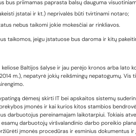
tus bus priimamas paprasta balsų dauguma visuotiniame
isti įstatai ir kt.) neprivalės būti tvirtinami notaro;
tatus nebus taikomi jokie mokesčiai ar rinkliavos.
s taikomos, jeigu įstatuose bus daroma ir kitų pakeit
a keliose Baltijos šalyse ir jau perėjo kronos arba lato 
e (2014 m.), nepatyrė jokių reikšmingų nepatogumų. Vis 
sirengimo.
atingą dėmesį skirti IT bei apskaitos sistemų suderini
rekybos įmonės ir kai kurios kitos stambios bendrovės 
us darbuotojus pereinamajam laikotarpiui. Tokiais atveja
esamų darbuotojų viršvalandinio darbo poreikio plana
iūrėti įmonės procedūras ir esminius dokumentus ir įve