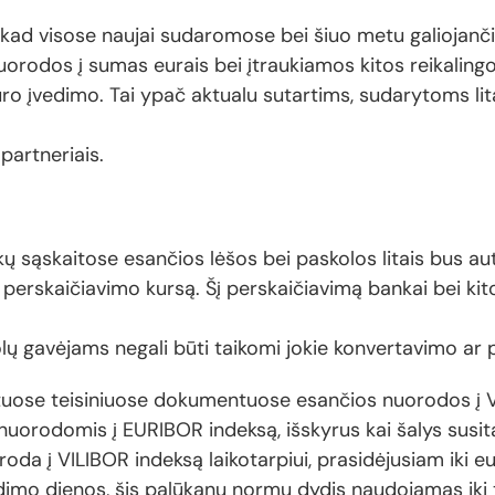
 kad visose naujai sudaromose bei šiuo metu galiojančio
orodos į sumas eurais bei įtraukiamos kitos reikaling
ro įvedimo. Tai ypač aktualu sutartims, sudarytoms lit
partneriais.
ų sąskaitose esančios lėšos bei paskolos litais bus au
erskaičiavimo kursą. Šį perskaičiavimą bankai bei kitos 
lų gavėjams negali būti taikomi jokie konvertavimo ar
kituose teisiniuose dokumentuose esančios nuorodos į 
orodomis į EURIBOR indeksą, išskyrus kai šalys susitar
 į VILIBOR indeksą laikotarpiui, prasidėjusiam iki eu
imo dienos, šis palūkanų normų dydis naudojamas iki t