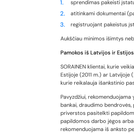
sprendimas pakeisti įsta
atitinkami dokumentai (pake
registruojant pakeistus įs
Aukščiau minimos išimtys nebu
Pamokos iš Latvijos ir Estijos
SORAINEN klientai, kurie veiki
Estijoje (2011 m.) ar Latvijoj
kurie reikalauja išankstinio pa
Pavyzdžiui, rekomenduojama yp
bankai, draudimo bendrovės, p
priverstos pasitelkti papildom
papildomos darbo jėgos arba 
rekomenduojama iš anksto perž