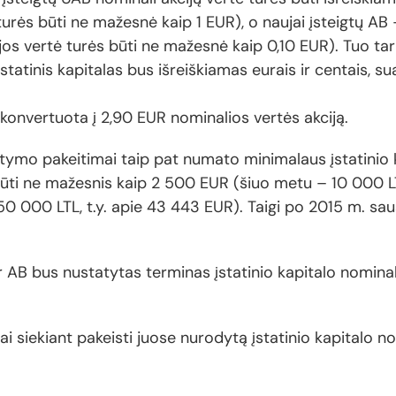
turės būti ne mažesnė kaip 1 EUR), o naujai įsteigtų AB
ijos vertė turės būti ne mažesnė kaip 0,10 EUR). Tuo ta
statinis kapitalas bus išreiškiamas eurais ir centais, sua
 konvertuota į 2,90 EUR nominalios vertės akciją.
atymo pakeitimai taip pat numato minimalaus įstatinio
būti ne mažesnis kaip 2 500 EUR (šiuo metu – 10 000 LT
 000 LTL, t.y. apie 43 443 EUR). Taigi po 2015 m. saus
AB bus nustatytas terminas įstatinio kapitalo nominalu
nai siekiant pakeisti juose nurodytą įstatinio kapitalo 