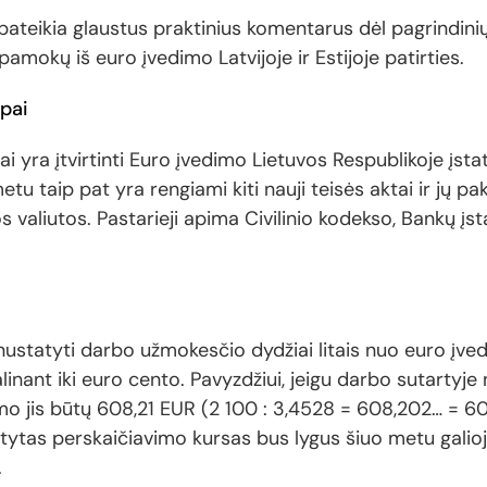
teikia glaustus praktinius komentarus dėl pagrindinių
 pamokų iš euro įvedimo Latvijoje ir Estijoje patirties.
ipai
ai yra įtvirtinti Euro įvedimo Lietuvos Respublikoje įst
tu taip pat yra rengiami kiti nauji teisės aktai ir jų pak
ios valiutos. Pastarieji apima Civilinio kodekso, Bankų į
nustatyti darbo užmokesčio dydžiai litais nuo euro įve
inant iki euro cento. Pavyzdžiui, jeigu darbo sutartyj
o jis būtų 608,21 EUR (2 100 : 3,4528 = 608,202… = 608,
atytas perskaičiavimo kursas bus lygus šiuo metu galioj
.