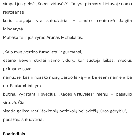
simpatijas pelnė „Kacės virtuvėlė“. Tai yra pirmasis Lietuvoje namų
restoranas,
kurio steigėjai yra sutuoktiniai – smėlio menininkė Jurgita
Minderytė
Motiekaitė ir jos vyras Arūnas Motiekaitis.
„Kaip mus įvertino žurnalistai ir gurmanai,
esame beveik stikliai kaimo vidury, kur sustoja laikas. Svečius
priimame savo
namuose, kas ir nusako mūsų darbo laiką – arba esam namie arba
ne. Paskambinti yra
būtina, vykstant į svečius. „Kacės virtuvėlės“ meniu – pasaulio
virtuvė. Čia
visada galima rasti išskirtinių patiekalų bei šviežių jūros gėrybių“, –
pasakojo sutuoktiniai.
Pagrindinis