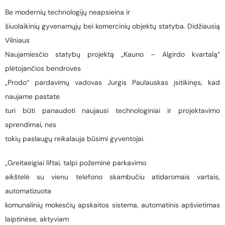
Be modernių technologijų neapsieina ir
šiuolaikinių gyvenamųjų bei komercinių objektų statyba. Didžiausią
Vilniaus
Naujamiesčio statybų projektą „Kauno – Algirdo kvartalą“
plėtojančios bendrovės
„Prodo“ pardavimų vadovas Jurgis Paulauskas įsitikinęs, kad
naujame pastate
turi būti panaudoti naujausi technologiniai ir projektavimo
sprendimai, nes
tokių paslaugų reikalauja būsimi gyventojai.
„Greitaeigiai liftai, talpi požeminė parkavimo
aikštelė su vienu telefono skambučiu atidaromais vartais,
automatizuota
komunalinių mokesčių apskaitos sistema, automatinis apšvietimas
laiptinėse, aktyviam