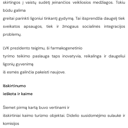
skirtingos į vaistų sudėtį įeinančios veikliosios medžiagos. Tokiu
būdu galima
greitai parinkti ligoniui tinkantį gydymą. Tai išsprendžia daugelį tiek
sveikatos apsaugos, tiek ir žmogaus socialinės integracijos
problemų.
LVK prezidento teigimu, ši farmakogenetinio
tyrimo teikimo paslauga taps inovatyvia, reikalinga ir daugeliui
ligonių gyvenimą
iš esmės galinčia pakeisti naujove.
Išskirtinumo
ieškota ir kaime
Šiemet pirmą kartą buvo vertinami ir
išskirtiniai kaimo turizmo objektai. Didelio susidomėjimo sulaukė ir
komisijos