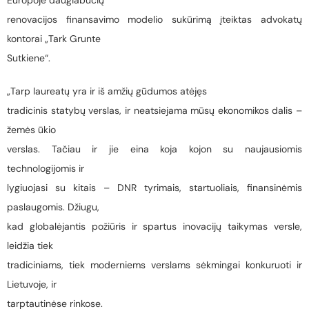
Europoje daugiabučių
renovacijos finansavimo modelio sukūrimą įteiktas advokatų
kontorai „Tark Grunte
Sutkiene“.
„Tarp laureatų yra ir iš amžių gūdumos atėjęs
tradicinis statybų verslas, ir neatsiejama mūsų ekonomikos dalis –
žemės ūkio
verslas. Tačiau ir jie eina koja kojon su naujausiomis
technologijomis ir
lygiuojasi su kitais – DNR tyrimais, startuoliais, finansinėmis
paslaugomis. Džiugu,
kad globalėjantis požiūris ir spartus inovacijų taikymas versle,
leidžia tiek
tradiciniams, tiek moderniems verslams sėkmingai konkuruoti ir
Lietuvoje, ir
tarptautinėse rinkose.