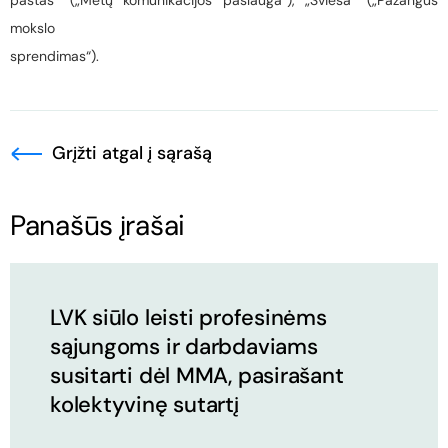
paštas“ („Metų komunikacijos paslauga“), „Šviesa“ („Pažangus
mokslo
sprendimas“).
Grįžti atgal į sąrašą
Panašūs įrašai
LVK siūlo leisti profesinėms
sąjungoms ir darbdaviams
susitarti dėl MMA, pasirašant
kolektyvinę sutartį