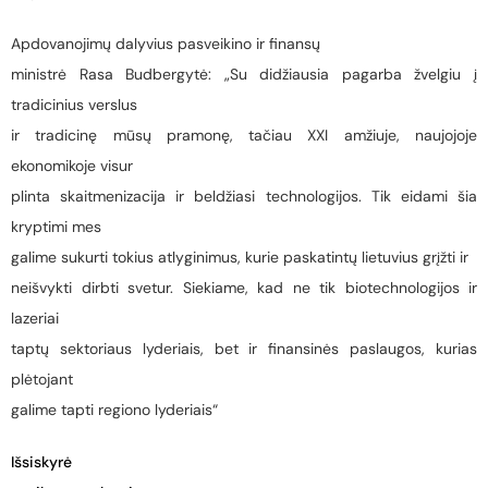
Apdovanojimų dalyvius pasveikino ir finansų
ministrė Rasa Budbergytė: „Su didžiausia pagarba žvelgiu į
tradicinius verslus
ir tradicinę mūsų pramonę, tačiau XXI amžiuje, naujojoje
ekonomikoje visur
plinta skaitmenizacija ir beldžiasi technologijos. Tik eidami šia
kryptimi mes
galime sukurti tokius atlyginimus, kurie paskatintų lietuvius grįžti ir
neišvykti dirbti svetur. Siekiame, kad ne tik biotechnologijos ir
lazeriai
taptų sektoriaus lyderiais, bet ir finansinės paslaugos, kurias
plėtojant
galime tapti regiono lyderiais“
Išsiskyrė