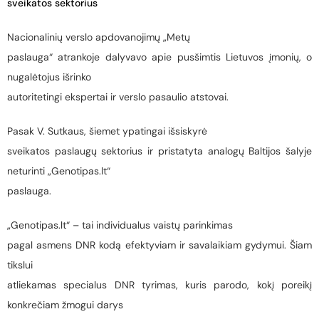
sveikatos sektorius
Nacionalinių verslo apdovanojimų „Metų
paslauga“ atrankoje dalyvavo apie pusšimtis Lietuvos įmonių, o
nugalėtojus išrinko
autoritetingi ekspertai ir verslo pasaulio atstovai.
Pasak V. Sutkaus, šiemet ypatingai išsiskyrė
sveikatos paslaugų sektorius ir pristatyta analogų Baltijos šalyje
neturinti „Genotipas.lt“
paslauga.
„Genotipas.lt“ – tai individualus vaistų parinkimas
pagal asmens DNR kodą efektyviam ir savalaikiam gydymui. Šiam
tikslui
atliekamas specialus DNR tyrimas, kuris parodo, kokį poreikį
konkrečiam žmogui darys