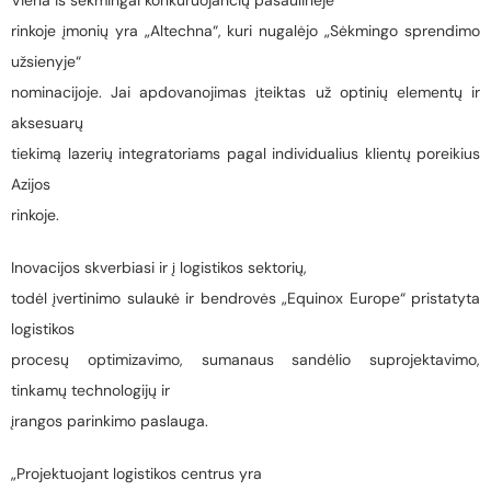
Viena iš sėkmingai konkuruojančių pasaulinėje
rinkoje įmonių yra „Altechna“, kuri nugalėjo „Sėkmingo sprendimo
užsienyje“
nominacijoje. Jai apdovanojimas įteiktas už optinių elementų ir
aksesuarų
tiekimą lazerių integratoriams pagal individualius klientų poreikius
Azijos
rinkoje.
Inovacijos skverbiasi ir į logistikos sektorių,
todėl įvertinimo sulaukė ir bendrovės „Equinox Europe“ pristatyta
logistikos
procesų optimizavimo, sumanaus sandėlio suprojektavimo,
tinkamų technologijų ir
įrangos parinkimo paslauga.
„Projektuojant logistikos centrus yra