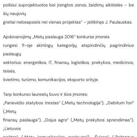
poilsiui suprojektuotos bei įrengtos zonos, žaidimų aikštelės – be
šių naujovių
greitai nebeapsieis nei vienas projektas“ – įsitikinęs J. Paulauskas.
Apdovanojimų „Metų paslauga 2016“ konkurse įmonės
rungėsi 11-oje skirtingų kategorijų, atspindinčių pagrindinius
paslaugų
sektorius: energetikos, IT, finansų, logistikos, prekybos, medicinos,
teisės,
švietimo, turizmo, komunikacijos, eksporto srityje.
Tarp konkurso laureatų buvo ir šios įmonės:
„Panevėžio statybos trestas“ („Metų technologija“), „Debitum fori“
(„Metų
finansų paslauga“), „Dojus agro“ („Metų prekybos sprendimas“),
„Lietuvos