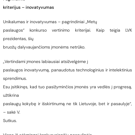
kriterijus – inovatyvumas
Unikalumas ir inovatyvumas – pagrindiniai „Metų
paslaugos“ konkurso vertinimo kriterijai. Kaip teigia LVK
prezidentas, šių
bruožų dalyvaujančioms įmonėms netrūko.
„Vertindami įmones labiausiai atsižvelgėme į
paslaugos inovatyvumą, panaudotus technologinius ir intelektinius
sprendimus.
Esu įsitikinęs, kad tuo pasižyminčios įmonės yra vedlės į progresą,
užtikrina
paslaugų kokybę ir išskirtinumą ne tik Lietuvoje, bet ir pasaulyje“,
– sakė V.
Sutkus.