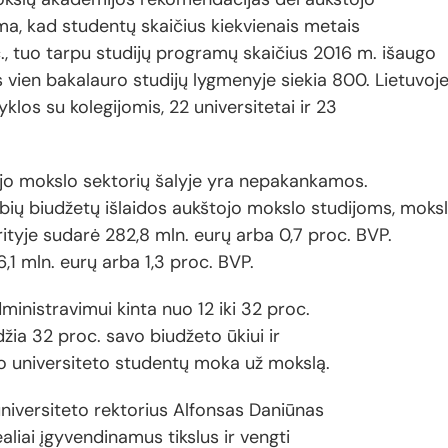
a, kad studentų skaičius kiekvienais metais
c., tuo tarpu studijų programų skaičius 2016 m. išaugo
 vien bakalauro studijų lygmenyje siekia 800. Lietuvoj
klos su kolegijomis, 22 universitetai ir 23
tojo mokslo sektorių šalyje yra nepakankamos.
ybių biudžetų išlaidos aukštojo mokslo studijoms, moks
rityje sudarė 282,8 mln. eurų arba 0,7 proc. BVP.
6,1 mln. eurų arba 1,3 proc. BVP.
administravimui kinta nuo 12 iki 32 proc.
idžia 32 proc. savo biudžeto ūkiui ir
šio universiteto studentų moka už mokslą.
niversiteto rektorius Alfonsas Daniūnas
aliai įgyvendinamus tikslus ir vengti