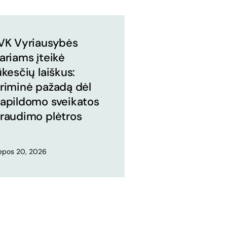
VK Vyriausybės
ariams įteikė
ūkesčių laiškus:
riminė pažadą dėl
apildomo sveikatos
raudimo plėtros
iepos 20, 2026