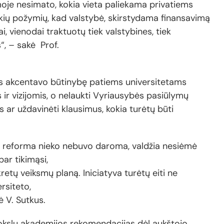
rmoje nesimato, kokia vieta paliekama privatiems
ių požymių, kad valstybė, skirstydama finansavimą
i, vienodai traktuotų tiek valstybines, tiek
“, – sakė Prof.
s akcentavo būtinybę patiems universitetams
ir vizijomis, o nelaukti Vyriausybės pasiūlymų
 ar uždavinėti klausimus, kokia turėtų būti
 reforma nieko nebuvo daroma, valdžia nesiėmė
ar tikimąsi,
retų veiksmų planą. Iniciatyva turėtų eiti ne
ersiteto,
 V. Sutkus.
mokslų akademijos rekomendacijas dėl aukštojo