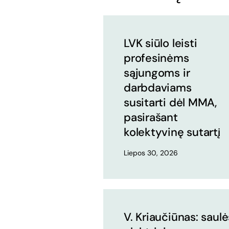
LVK siūlo leisti
profesinėms
sąjungoms ir
darbdaviams
susitarti dėl MMA,
pasirašant
kolektyvinę sutartį
Liepos 30, 2026
V. Kriaučiūnas: saulė