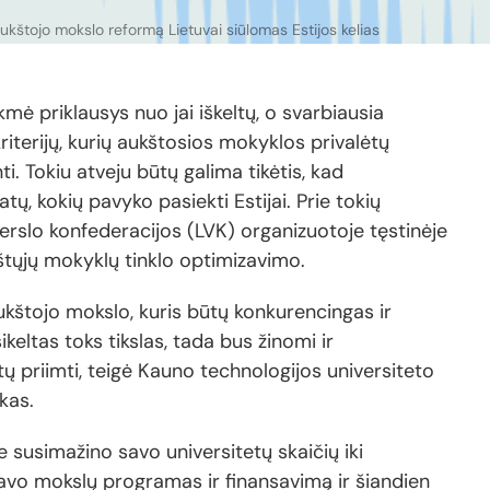
kštojo mokslo reformą Lietuvai siūlomas Estijos kelias
ė priklausys nuo jai iškeltų, o svarbiausia
iterijų, kurių aukštosios mokyklos privalėtų
nti. Tokiu atveju būtų galima tikėtis, kad
ų, kokių pavyko pasiekti Estijai. Prie tokių
erslo konfederacijos (LVK) organizuotoje tęstinėje
kštųjų mokyklų tinklo optimizavimo.
aukštojo mokslo, kuris būtų konkurencingas ir
ikeltas toks tikslas, tada bus žinomi ir
ų priimti, teigė Kauno technologijos universiteto
kas.
ie susimažino savo universitetų skaičių iki
 savo mokslų programas ir finansavimą ir šiandien