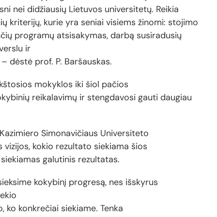
sni nei didžiausių Lietuvos universitetų. Reikia
 kriterijų, kurie yra seniai visiems žinomi: stojimo
ančių programų atsisakymas, darbą susiradusių
erslu ir
– dėstė prof. P. Baršauskas.
kštosios mokyklos iki šiol pačios
okybinių reikalavimų ir stengdavosi gauti daugiau
, Kazimiero Simonavičiaus Universiteto
 vizijos, kokio rezultato siekiama šios
siekiamas galutinis rezultatas.
sieksime kokybinį progresą, nes išskyrus
iekio
 ko konkrečiai siekiame. Tenka