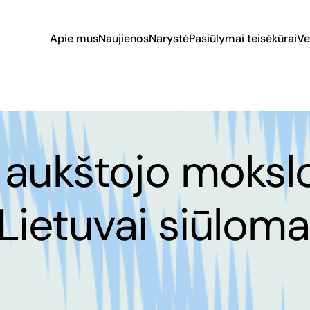
Apie mus
Naujienos
Narystė
Pasiūlymai teisėkūrai
Ve
 aukštojo moksl
Lietuvai siūloma