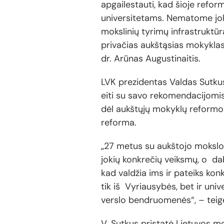
apgailestauti, kad šioje refo
universitetams. Nematome jok
mokslinių tyrimų infrastruktūra
privačias aukštąsias mokyklas
dr. Arūnas Augustinaitis.
LVK prezidentas Valdas Sutku
eiti su savo rekomendacijomis 
dėl aukštųjų mokyklų reformos
reforma.
„27 metus su aukštojo mokslo
jokių konkrečių veiksmų, o dab
kad valdžia ims ir pateiks konk
tik iš Vyriausybės, bet ir univ
verslo bendruomenės“, – teigė
V. Sutkus pristatė Lietuvos 