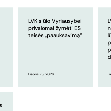
LVK siūlo Vyriausybei
L
privalomai žymėti ES
n
teisės „paauksavimą“
l
p
p
d
Liepos 23, 2026
L
s