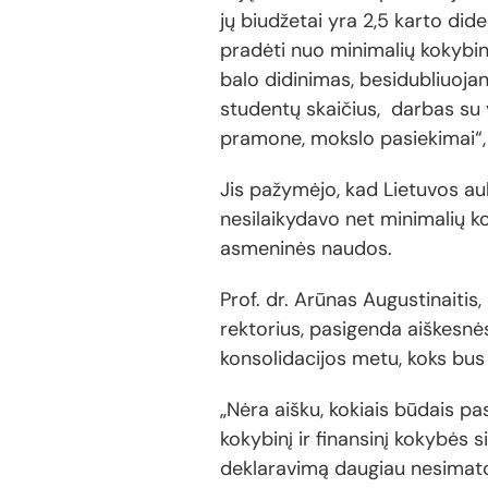
jų biudžetai yra 2,5 karto dide
pradėti nuo minimalių kokybinių
balo didinimas, besidubliuoj
studentų skaičius, darbas su v
pramone, mokslo pasiekimai“, 
Jis pažymėjo, kad Lietuvos au
nesilaikydavo net minimalių k
asmeninės naudos.
Prof. dr. Arūnas Augustinaitis
rektorius, pasigenda aiškesnės
konsolidacijos metu, koks bus 
„Nėra aišku, kokiais būdais pa
kokybinį ir finansinį kokybės s
deklaravimą daugiau nesimato,