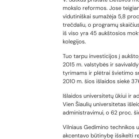
mokslo reformos. Jose teigiam
vidutiniškai sumažėja 5,8 pro
trečdaliu, o programų skaičius
iš viso yra 45 aukštosios moky
kolegijos.
Tuo tarpu investicijos į aukš
2015 m. valstybės ir savivald
tyrimams ir plėtrai švietimo s
2010 m. šios išlaidos siekė 37
Išlaidos universitetų ūkiui ir 
Vien Šiaulių universitetas išle
administravimui, o 62 proc. 
Vilniaus Gedimino technikos u
akcentavo būtinybę išsikelti re