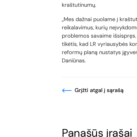
kraštutinumų.
„Mes dažnai puolame į kraštu
reikalavimus, kurių neįvykdome
problemos savaime išsispręs. T
tikėtis, kad LR vyriausybės ko
reformų planą nustatys įgyven
Daniūnas.
Grįžti atgal į sąrašą
Panašūs įrašai