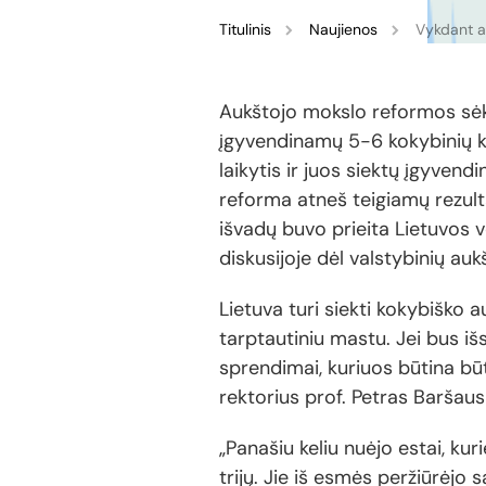
Titulinis
Naujienos
Vykdant au
Aukštojo mokslo reformos sėkm
įgyvendinamų 5-6 kokybinių kr
laikytis ir juos siektų įgyvendi
reforma atneš teigiamų rezultat
išvadų buvo prieita Lietuvos v
diskusijoje dėl valstybinių au
Lietuva turi siekti kokybiško 
tarptautiniu mastu. Jei bus išs
sprendimai, kuriuos būtina būt
rektorius prof. Petras Baršaus
„Panašiu keliu nuėjo estai, kur
trijų. Jie iš esmės peržiūrėjo