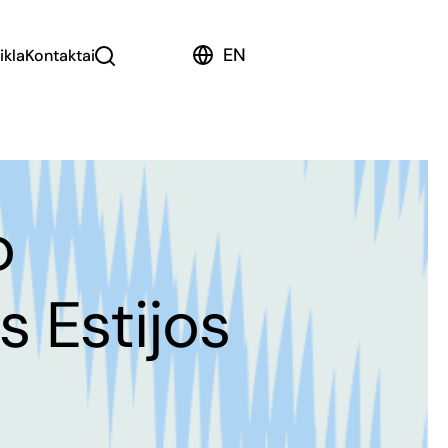
EN
ikla
Kontaktai
o
s Estijos