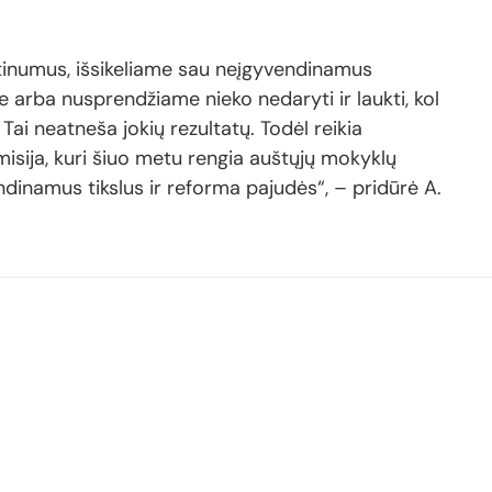
tinumus, išsikeliame sau neįgyvendinamus
 arba nusprendžiame nieko nedaryti ir laukti, kol
ai neatneša jokių rezultatų. Todėl reikia
misija, kuri šiuo metu rengia auštųjų mokyklų
dinamus tikslus ir reforma pajudės“, – pridūrė A.