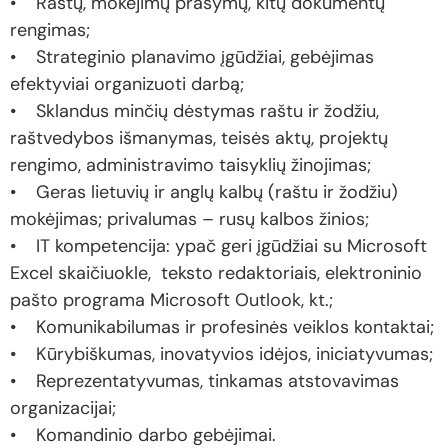
• Raštų, mokėjimų prašymų, kitų dokumentų
rengimas;
• Strateginio planavimo įgūdžiai, gebėjimas
efektyviai organizuoti darbą;
• Sklandus minčių dėstymas raštu ir žodžiu,
raštvedybos išmanymas, teisės aktų, projektų
rengimo, administravimo taisyklių žinojimas;
• Geras lietuvių ir anglų kalbų (raštu ir žodžiu)
mokėjimas; privalumas – rusų kalbos žinios;
• IT kompetencija: ypač geri įgūdžiai su Microsoft
Excel skaičiuokle, teksto redaktoriais, elektroninio
pašto programa Microsoft Outlook, kt.;
• Komunikabilumas ir profesinės veiklos kontaktai;
• Kūrybiškumas, inovatyvios idėjos, iniciatyvumas;
• Reprezentatyvumas, tinkamas atstovavimas
organizacijai;
• Komandinio darbo gebėjimai.