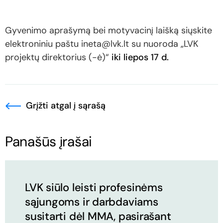
Gyvenimo aprašymą bei motyvacinį laišką siųskite
elektroniniu paštu ineta@lvk.lt su nuoroda „LVK
projektų direktorius (-ė)“
iki liepos 17 d.
Grįžti atgal į sąrašą
Panašūs įrašai
LVK siūlo leisti profesinėms
sąjungoms ir darbdaviams
susitarti dėl MMA, pasirašant