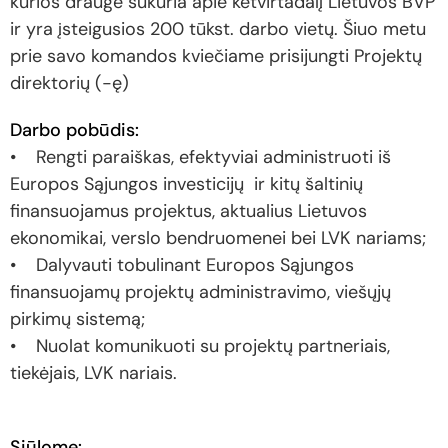
kurios drauge sukuria apie ketvirtadalį Lietuvos BVP
ir yra įsteigusios 200 tūkst. darbo vietų. Šiuo metu
prie savo komandos kviečiame prisijungti Projektų
direktorių (-ę)
Darbo pobūdis:
• Rengti paraiškas, efektyviai administruoti iš
Europos Sąjungos investicijų ir kitų šaltinių
finansuojamus projektus, aktualius Lietuvos
ekonomikai, verslo bendruomenei bei LVK nariams;
• Dalyvauti tobulinant Europos Sąjungos
finansuojamų projektų administravimo, viešųjų
pirkimų sistemą;
• Nuolat komunikuoti su projektų partneriais,
tiekėjais, LVK nariais.
Siūlome: