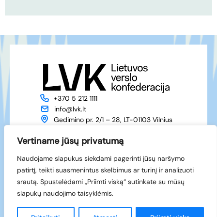
+370 5 212 1111
info@lvk.lt
Gedimino pr. 2/1 – 28, LT-01103 Vilnius
Apie mus
Veikla
Vertiname jūsų privatumą
Naujienos
Renginiai
Naudojame slapukus siekdami pagerinti jūsų naršymo
Narystė
Kontaktai
patirtį, teikti suasmenintus skelbimus ar turinį ir analizuoti
Facebook
srautą. Spustelėdami „Priimti viską“ sutinkate su mūsų
LinkedIn
slapukų naudojimo taisyklėmis.
© 1994-2026 LVK
Sukūrė