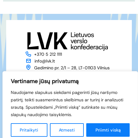
+370 5 212 1111
info@lvk.lt
Gedimino pr. 2/1 – 28, LT-01103 Vilnius
Apie mus
Veikla
Vertiname jūsų privatumą
Naujienos
Renginiai
Naudojame slapukus siekdami pagerinti jūsų naršymo
Narystė
Kontaktai
patirtį, teikti suasmenintus skelbimus ar turinį ir analizuoti
Facebook
srautą. Spustelėdami „Priimti viską“ sutinkate su mūsų
LinkedIn
slapukų naudojimo taisyklėmis.
© 1994-2026 LVK
Sukūrė
Pritaikyti
Atmesti
Priimti viską