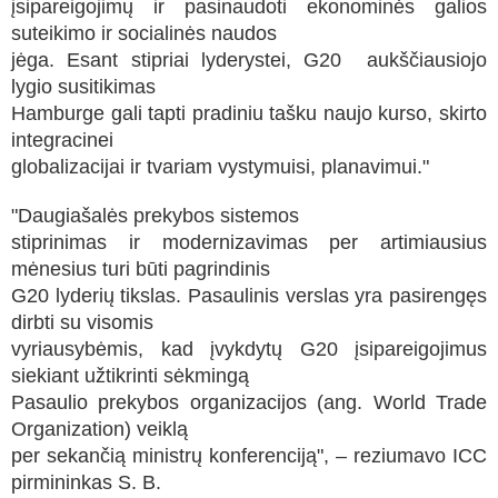
įsipareigojimų ir pasinaudoti ekonominės galios
suteikimo ir socialinės naudos
jėga. Esant stipriai lyderystei, G20 aukščiausiojo
lygio susitikimas
Hamburge gali tapti pradiniu tašku naujo kurso, skirto
integracinei
globalizacijai ir tvariam vystymuisi, planavimui."
"Daugiašalės prekybos sistemos
stiprinimas ir modernizavimas per artimiausius
mėnesius turi būti pagrindinis
G20 lyderių tikslas. Pasaulinis verslas yra pasirengęs
dirbti su visomis
vyriausybėmis, kad įvykdytų G20 įsipareigojimus
siekiant užtikrinti sėkmingą
Pasaulio prekybos organizacijos (ang. World Trade
Organization) veiklą
per sekančią ministrų konferenciją", – reziumavo ICC
pirmininkas S. B.