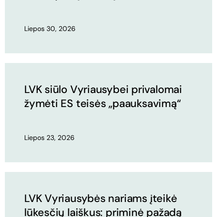
Liepos 30, 2026
LVK siūlo Vyriausybei privalomai
žymėti ES teisės „paauksavimą“
Liepos 23, 2026
LVK Vyriausybės nariams įteikė
lūkesčių laiškus: priminė pažadą