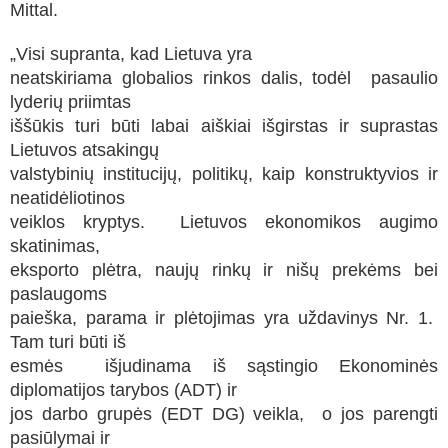
Mittal.
„Visi supranta, kad Lietuva yra
neatskiriama globalios rinkos dalis, todėl pasaulio
lyderių priimtas
iššūkis turi būti labai aiškiai išgirstas ir suprastas
Lietuvos atsakingų
valstybinių institucijų, politikų, kaip konstruktyvios ir
neatidėliotinos
veiklos kryptys. Lietuvos ekonomikos augimo
skatinimas,
eksporto plėtra, naujų rinkų ir nišų prekėms bei
paslaugoms
paieška, parama ir plėtojimas yra uždavinys Nr. 1.
Tam turi būti iš
esmės išjudinama iš sąstingio Ekonominės
diplomatijos tarybos (ADT) ir
jos darbo grupės (EDT DG) veikla, o jos parengti
pasiūlymai ir