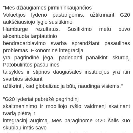
"Mes džiaugiamės pirmininkaujančios
Vokietijos lyderio pastangomis, užtikrinant G20
aukščiausiojo lygio susitikimo
Hamburge rezultatus. Susitikimo metu buvo
akcentuota tarptautinio
bendradarbiavimo svarba sprendžiant pasaulines
problemas. Ekonominė integracija
yra pagrindinė jėga, padedanti panaikinti skurdą.
Patobulintos pasaulinės
taisyklės ir stiprios daugiašalės institucijos yra itin
svarbios siekiant
užtikrinti, kad globalizacija būtų naudinga visiems."
"G20 lyderiai pabrėžė pagrindinį
skaitmeninimo ir mobiliojo ryšio vaidmenį skatinant
tvarią plėtrą ir
integracinį augimą. Mes paraginome G20 šalis kuo
skubiau imtis savo