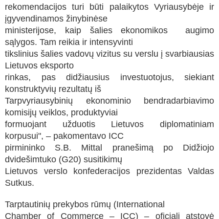
rekomendacijos turi būti palaikytos Vyriausybėje ir
įgyvendinamos žinybinėse
ministerijose, kaip šalies ekonomikos augimo
sąlygos. Tam reikia ir intensyvinti
tikslinius šalies vadovų vizitus su verslu į svarbiausias
Lietuvos eksporto
rinkas, pas didžiausius investuotojus, siekiant
konstruktyvių rezultatų iš
Tarpvyriausybinių ekonominio bendradarbiavimo
komisijų veiklos, produktyviai
formuojant užduotis Lietuvos diplomatiniam
korpusui", – pakomentavo ICC
pirmininko S.B. Mittal pranešimą po Didžiojo
dvidešimtuko (G20) susitikimų
Lietuvos verslo konfederacijos prezidentas Valdas
Sutkus.
Tarptautinių prekybos rūmų (International
Chamber of Commerce – ICC) – oficiali atstovė