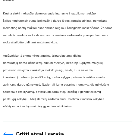
atstovai.
Ketina siekti mokesčių sistemos suderinamumo ir stabilumo, aukšto
šalies konkurencingumo bei mažinti darbo jėgos apmokestinimą, perkeliant
mokestinę naštą mažiau ekonomikos augimui žalingiems mokesčiams. Žadama
nedidinti bendros mokestinės naštos verslui ir vadovautis principu, kad vieni
mokesčiai būtų didinami mažinant kitus.
Atsižvelgiant į ekonomikos augimą, įsipareigojama didinti
darbuotojų darbo užmokestį, sukurti efektyvų bendrojo ugdymo mokyklų,
profesinio mokymo ir aukštojo mokslo įstaigų tinklą. Bus siekiama
investuoti į darbuotojų kvalifikaciją, darbo sąlygų gerinimą ir veiklos svarbą
atitinkantį darbo užmokestį. Nacionaliniame sutarime numatyta didinti viešojo
sektoriaus efektyvumą, optimizuoti darbuotojų skaičių ir gerinti teikiamų
paslaugų kokybę. Didelį dėmesį žadama skirti švietimo ir mokslo kokybės,
efektyvumo ir mokymosi visą gyvenimą užtikrinimui.
Grįžti atgal į sąrašą