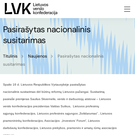
Pasirašytas nacionalinis
susitarimas
Titulinis
Naujienos
Pasirašytas nacionalinis
susitarimas
Spalio 16 d. Lietuvos Respublikos Vyriausybėje pasirašytas
nacionalinis susitarimas dėl būtinų reformų Lietuvos pažangai. Susitarimą
pasirašė premjeras Saulius Skvernelis, verslo ir darbuotojų atstovai – Lietuvos
verslo konfederacijos prezidentas Valdas Sutkus, Lietuvos profesinių
sąjungų konfederacijos, Lietuvos profesinės sąjungos „Solidarumas“ , Lietuvos
pramonininkų konfederacijos, Asociacijos „Investors‘ Forum“, Lietuvos
darbdavių konfederacijos, Lietuvos prekybos, pramonės ir amatų rūmų asociacijos