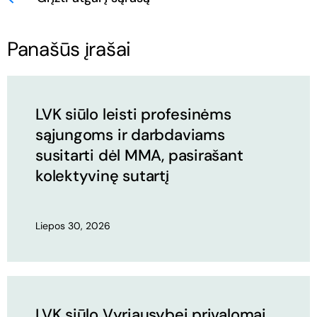
Panašūs įrašai
LVK siūlo leisti profesinėms
sąjungoms ir darbdaviams
susitarti dėl MMA, pasirašant
kolektyvinę sutartį
Liepos 30, 2026
LVK siūlo Vyriausybei privalomai