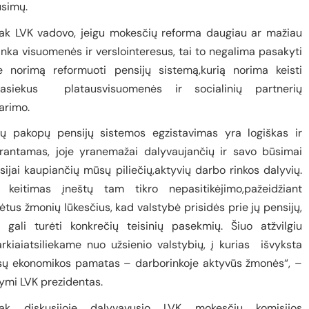
usimų.
ak LVK vadovo, jeigu mokesčių reforma daugiau ar mažiau
tinka visuomenės ir verslointeresus, tai to negalima pasakyti
e norimą reformuoti pensijų sistemą,kurią norima keisti
pasiekus
platausvisuomenės ir socialinių partnerių
tarimo.
ijų pakopų pensijų sistemos egzistavimas yra logiškas ir
rantamas, joje yranemažai dalyvaujančių ir savo būsimai
sijai kaupiančių mūsų piliečių,aktyvių darbo rinkos dalyvių.
 keitimas įneštų tam tikro nepasitikėjimo,pažeidžiant
sėtus žmonių lūkesčius, kad valstybė prisidės prie jų pensijų,
i gali turėti konkrečių teisinių pasekmių. Šiuo atžvilgiu
rkiaiatsiliekame nuo užsienio valstybių, į kurias
išvyksta
ų ekonomikos pamatas – darborinkoje aktyvūs žmonės“,
–
ymi LVK prezidentas.
ak diskusijoje dalyvavusio LVK mokesčių komisijos