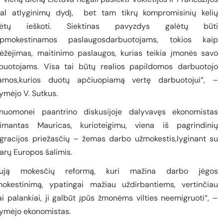
al atlyginimų dydį,
bet tam tikrų kompromisinių kelių
ikėtų ieškoti. Siektinas pavyzdys galėtų būti
pmokestinamos paslaugosdarbuotojams, tokios kaip
ėžėjimas, maitinimo paslaugos, kurias teikia įmonės savo
buotojams. Visa tai būtų realios papildomos darbuotojo
amos,kurios duotų apčiuopiamą vertę darbuotojui“, –
ymėjo V. Sutkus.
inuomonei paantrino diskusijoje dalyvavęs ekonomistas
imantas Mauricas, kurioteigimu, viena iš pagrindinių
gracijos priežasčių – žemas darbo užmokestis,lyginant su
arų Europos šalimis.
aują mokesčių reformą, kuri mažina darbo jėgos
okestinimą, ypatingai mažiau uždirbantiems, vertinčiau
ai palankiai, ji galbūt įpūs žmonėms vilties neemigruoti“, –
ymėjo ekonomistas.