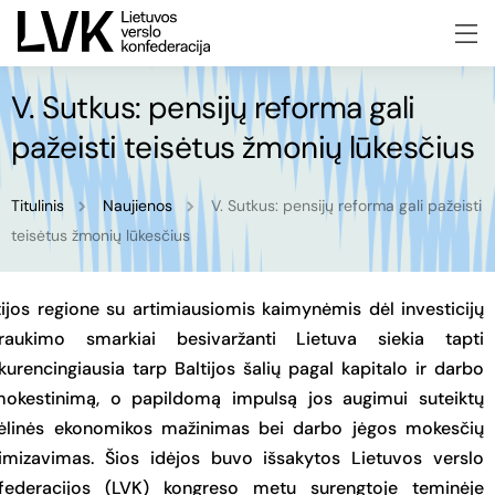
V. Sutkus: pensijų reforma gali
pažeisti teisėtus žmonių lūkesčius
Titulinis
Naujienos
V. Sutkus: pensijų reforma gali pažeisti
teisėtus žmonių lūkesčius
tijos regione su artimiausiomis kaimynėmis dėl investicijų
traukimo smarkiai besivaržanti Lietuva siekia tapti
kurencingiausia tarp Baltijos šalių pagal kapitalo ir darbo
okestinimą, o papildomą impulsą jos augimui suteiktų
ėlinės ekonomikos mažinimas bei darbo jėgos mokesčių
imizavimas. Šios idėjos buvo išsakytos Lietuvos verslo
federacijos (LVK) kongreso metu surengtoje teminėje