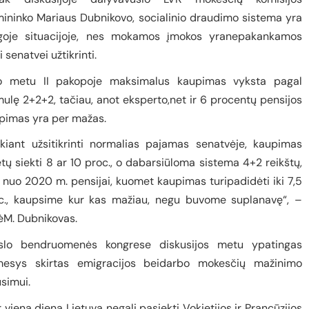
mininko Mariaus Dubnikovo, socialinio draudimo sistema yra
goje situacijoje, nes mokamos įmokos yranepakankamos
i senatvei užtikrinti.
o metu II pakopoje maksimalus kaupimas vyksta pagal
mulę 2+2+2, tačiau, anot eksperto,net ir 6 procentų pensijos
pimas yra per mažas.
ekiant užsitikrinti normalias pajamas senatvėje, kaupimas
ėtų siekti 8 ar 10 proc., o dabarsiūloma sistema 4+2 reikštų,
 nuo 2020 m. pensijai, kuomet kaupimas turipadidėti iki 7,5
c., kaupsime kur kas mažiau, negu buvome suplanavę“, –
ėM. Dubnikovas.
slo bendruomenės kongrese diskusijos metu ypatingas
esys skirtas emigracijos beidarbo mokesčių mažinimo
usimui.
r vieną dieną Lietuva negali pasiekti Vokietijos ir Prancūzijos