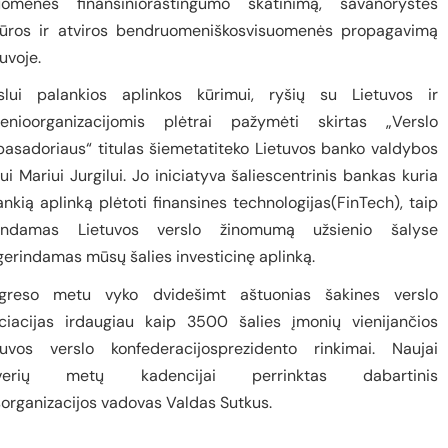
uomenės finansinioraštingumo skatinimą, savanorystės
tūros ir atviros bendruomeniškosvisuomenės propagavimą
uvoje.
slui palankios aplinkos kūrimui, ryšių su Lietuvos ir
ienioorganizacijomis plėtrai pažymėti skirtas „Verslo
asadoriaus“ titulas šiemetatiteko Lietuvos banko valdybos
iui Mariui Jurgilui. Jo iniciatyva šaliescentrinis bankas kuria
ankią aplinką plėtoti finansines technologijas(FinTech), taip
indamas Lietuvos verslo žinomumą užsienio šalyse
gerindamas mūsų šalies investicinę aplinką.
greso metu vyko dvidešimt aštuonias šakines verslo
ciacijas irdaugiau kaip 3500 šalies įmonių vienijančios
tuvos verslo konfederacijosprezidento rinkimai. Naujai
tverių metų kadencijai perrinktas dabartinis
sorganizacijos vadovas Valdas Sutkus.