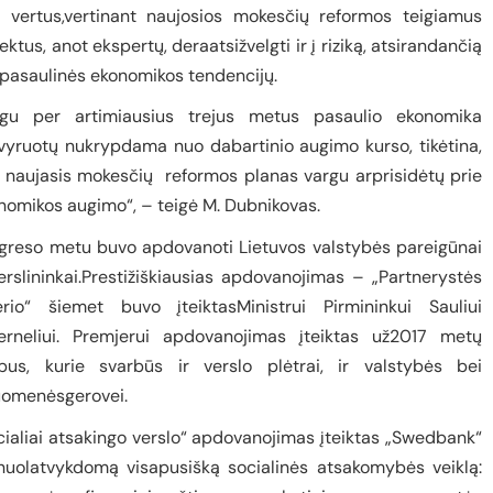
a vertus,vertinant naujosios mokesčių reformos teigiamus
ektus, anot ekspertų, deraatsižvelgti ir į riziką, atsirandančią
 pasaulinės ekonomikos tendencijų.
igu per artimiausius trejus metus pasaulio ekonomika
vyruotų nukrypdama nuo dabartinio augimo kurso, tikėtina,
 naujasis mokesčių
reformos planas vargu arprisidėtų prie
nomikos augimo“, – teigė M. Dubnikovas.
greso metu buvo apdovanoti Lietuvos valstybės pareigūnai
verslininkai.Prestižiškiausias apdovanojimas – „Partnerystės
erio“ šiemet buvo įteiktasMinistrui Pirmininkui Sauliui
erneliui. Premjerui apdovanojimas įteiktas už2017 metų
bus, kurie svarbūs ir verslo plėtrai, ir valstybės bei
uomenėsgerovei.
cialiai atsakingo verslo“ apdovanojimas įteiktas „Swedbank“
nuolatvykdomą visapusišką socialinės atsakomybės veiklą: