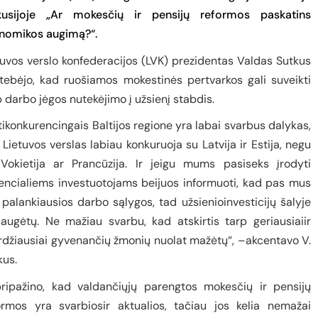
kusijoje „Ar mokesčių ir pensijų reformos paskatins
nomikos augimą?“.
tuvos verslo konfederacijos (LVK) prezidentas Valdas Sutkus
tebėjo, kad ruošiamos mokestinės pertvarkos gali suveikti
p darbo jėgos nutekėjimo į užsienį stabdis.
tikonkurencingais Baltijos regione yra labai svarbus dalykas,
 Lietuvos verslas labiau konkuruoja su Latvija ir Estija, negu
Vokietija ar Prancūzija. Ir jeigu mums pasiseks įrodyti
encialiems investuotojams beijuos informuoti, kad pas mus
 palankiausios darbo sąlygos, tad užsienioinvesticijų šalyje
augėtų. Ne mažiau svarbu, kad atskirtis tarp geriausiaiir
rdžiausiai gyvenančių žmonių nuolat mažėtų“, –akcentavo V.
kus.
pripažino, kad valdančiųjų parengtos mokesčių ir pensijų
ormos yra svarbiosir aktualios, tačiau jos kelia nemažai