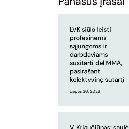
Panašūs įrašai
LVK siūlo leisti
profesinėms
sąjungoms ir
darbdaviams
susitarti dėl MMA,
pasirašant
kolektyvinę sutartį
Liepos 30, 2026
V. Kriaučiūnas: saulė