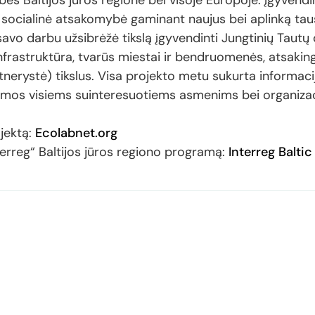
bes Baltijos jūros regione bei visoje Europoje. Įgyven
 socialinė atsakomybė gaminant naujus bei aplinką tau
avo darbu užsibrėžė tikslą įgyvendinti Jungtinių Tautų d
infrastruktūra, tvarūs miestai ir bendruomenės, atsaki
rtnerystė) tikslus. Visa projekto metu sukurta informac
amos visiems suinteresuotiems asmenims bei organiza
jektą:
Ecolabnet.org
terreg“ Baltijos jūros regiono programą:
Interreg Balti