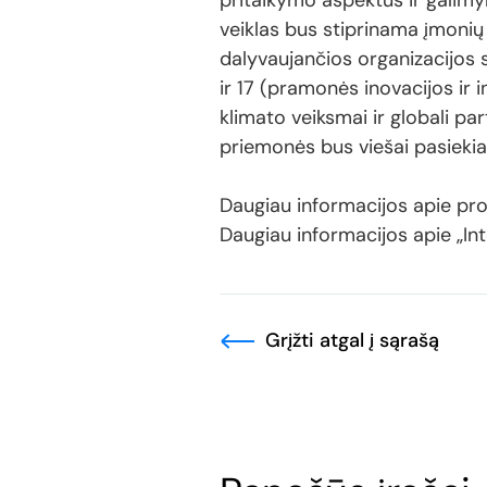
pritaikymo aspektus ir galimy
veiklas bus stiprinama įmonių
dalyvaujančios organizacijos s
ir 17 (pramonės inovacijos ir 
klimato veiksmai ir globali pa
priemonės bus viešai pasieki
Daugiau informacijos apie pro
Daugiau informacijos apie „In
Grįžti atgal į sąrašą