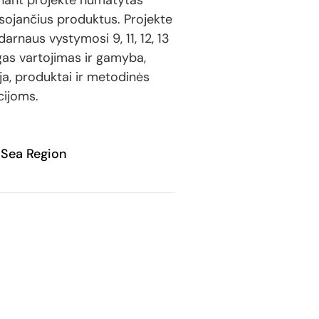
dinant projekte numatytas
sojančius produktus. Projekte
arnaus vystymosi 9, 11, 12, 13
ngas vartojimas ir gamyba,
ija, produktai ir metodinės
cijoms.
c Sea Region