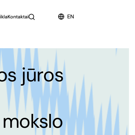
EN
ikla
Kontaktai
os jūros
 mokslo