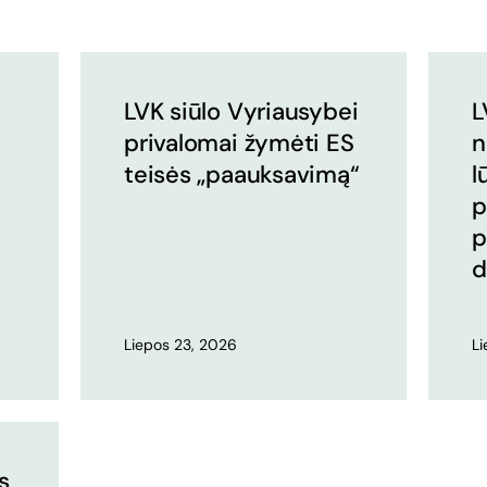
LVK siūlo Vyriausybei
L
privalomai žymėti ES
n
teisės „paauksavimą“
l
p
p
d
Liepos 23, 2026
L
s