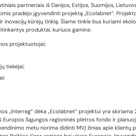
iniais partneriais iš Danijos, Estijos, Suomijos, Lietuvos
omis pradėjo įgyvendinti projektą „Ecolabnet“. Projekt
 ir inovacijų kūrėjų tinklą. Šiame tinkle bus kuriami eko
titinkantys produktai, kuriuos gamins:
mos projektuotojai;
 tiekėjai;
ai;
mos „Interreg“ dėka „Ecolabnet“ projektui yra skiriama 
š Europos Sąjungos regioninės plėtros fondo ir planuo
vendinimo metu norima didinti MVĮ žinias apie klientų p