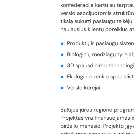
konfederacija kartu su tarptaut
verslo asocijuotomis struktūr
tikslą sukurti paslaugų teikėjų
naujausius klientų poreikius a
Produktų ir paslaugų siste
Biologinių medžiagų tyrėjai;
3D spausdinimo technologijų
Ekologinio ženklo specialist
Verslo kūrėjai.
Baltijos jūros regiono progra
Projektas yra finansuojamas i
birželio mėnesio. Projekto įgy