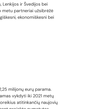
, Lenkijos ir Švedijos bei
o metu partneriai užsibrėžė
logiškesni, ekonomiškesni bei
2,25 milijonų eurų parama.
jamas vykdyti iki 2021 metų
oreikius atitinkančių naujovių