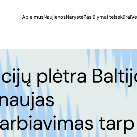
Apie mus
Naujienos
Narystė
Pasiūlymai teisėkūrai
Ve
ijų plėtra Baltij
 naujas
arbiavimas tarp