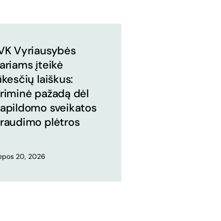
VK Vyriausybės
ariams įteikė
ūkesčių laiškus:
riminė pažadą dėl
apildomo sveikatos
raudimo plėtros
iepos 20, 2026