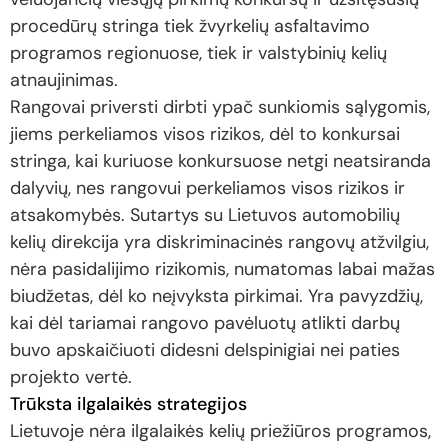
procedūrų stringa tiek žvyrkelių asfaltavimo
programos regionuose, tiek ir valstybinių kelių
atnaujinimas.
Rangovai priversti dirbti ypač sunkiomis sąlygomis,
jiems perkeliamos visos rizikos, dėl to konkursai
stringa, kai kuriuose konkursuose netgi neatsiranda
dalyvių, nes rangovui perkeliamos visos rizikos ir
atsakomybės. Sutartys su Lietuvos automobilių
kelių direkcija yra diskriminacinės rangovų atžvilgiu,
nėra pasidalijimo rizikomis, numatomas labai mažas
biudžetas, dėl ko neįvyksta pirkimai. Yra pavyzdžių,
kai dėl tariamai rangovo pavėluotų atlikti darbų
buvo apskaičiuoti didesni delspinigiai nei paties
projekto vertė.
Trūksta ilgalaikės strategijos
Lietuvoje nėra ilgalaikės kelių priežiūros programos,