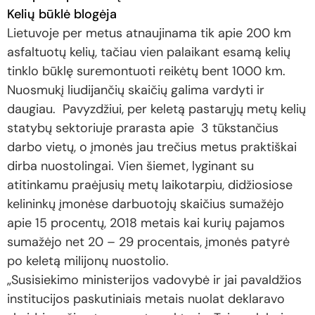
Kelių būklė blogėja
Lietuvoje per metus atnaujinama tik apie 200 km
asfaltuotų kelių, tačiau vien palaikant esamą kelių
tinklo būklę suremontuoti reikėtų bent 1000 km.
Nuosmukį liudijančių skaičių galima vardyti ir
daugiau. Pavyzdžiui, per keletą pastarųjų metų kelių
statybų sektoriuje prarasta apie 3 tūkstančius
darbo vietų, o įmonės jau trečius metus praktiškai
dirba nuostolingai. Vien šiemet, lyginant su
atitinkamu praėjusių metų laikotarpiu, didžiosiose
kelininkų įmonėse darbuotojų skaičius sumažėjo
apie 15 procentų, 2018 metais kai kurių pajamos
sumažėjo net 20 – 29 procentais, įmonės patyrė
po keletą milijonų nuostolio.
„Susisiekimo ministerijos vadovybė ir jai pavaldžios
institucijos paskutiniais metais nuolat deklaravo