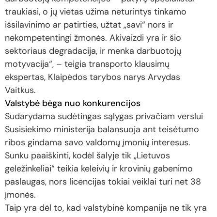
traukiasi, o jų vietas užima neturintys tinkamo
išsilavinimo ar patirties, užtat „savi“ nors ir
nekompetentingi žmonės. Akivaizdi yra ir šio
sektoriaus degradacija, ir menka darbuotojų
motyvacija“, – teigia transporto klausimų
ekspertas, Klaipėdos tarybos narys Arvydas
Vaitkus.
Valstybė bėga nuo konkurencijos
Sudarydama sudėtingas sąlygas privačiam verslui
Susisiekimo ministerija balansuoja ant teisėtumo
ribos gindama savo valdomų įmonių interesus.
Sunku paaiškinti, kodėl šalyje tik „Lietuvos
geležinkeliai“ teikia keleivių ir krovinių gabenimo
paslaugas, nors licencijas tokiai veiklai turi net 38
įmonės.
Taip yra dėl to, kad valstybinė kompanija ne tik yra