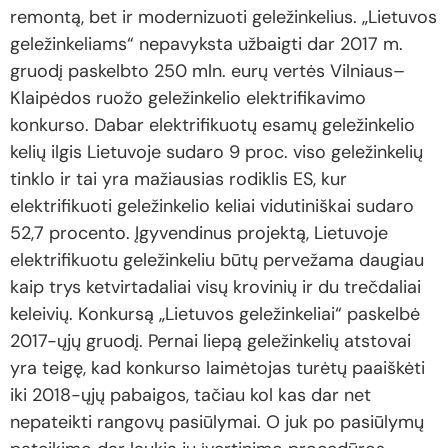
remontą, bet ir modernizuoti geležinkelius. „Lietuvos
geležinkeliams“ nepavyksta užbaigti dar 2017 m.
gruodį paskelbto 250 mln. eurų vertės Vilniaus–
Klaipėdos ruožo geležinkelio elektrifikavimo
konkurso. Dabar elektrifikuotų esamų geležinkelio
kelių ilgis Lietuvoje sudaro 9 proc. viso geležinkelių
tinklo ir tai yra mažiausias rodiklis ES, kur
elektrifikuoti geležinkelio keliai vidutiniškai sudaro
52,7 procento. Įgyvendinus projektą, Lietuvoje
elektrifikuotu geležinkeliu būtų pervežama daugiau
kaip trys ketvirtadaliai visų krovinių ir du trečdaliai
keleivių. Konkursą „Lietuvos geležinkeliai“ paskelbė
2017-ųjų gruodį. Pernai liepą geležinkelių atstovai
yra teigę, kad konkurso laimėtojas turėtų paaiškėti
iki 2018-ųjų pabaigos, tačiau kol kas dar net
nepateikti rangovų pasiūlymai. O juk po pasiūlymų