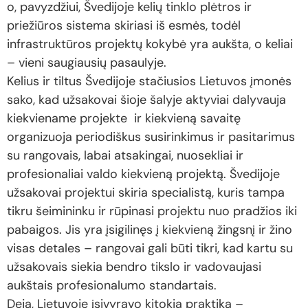
o, pavyzdžiui, Švedijoje kelių tinklo plėtros ir
priežiūros sistema skiriasi iš esmės, todėl
infrastruktūros projektų kokybė yra aukšta, o keliai
– vieni saugiausių pasaulyje.
Kelius ir tiltus Švedijoje stačiusios Lietuvos įmonės
sako, kad užsakovai šioje šalyje aktyviai dalyvauja
kiekviename projekte ir kiekvieną savaitę
organizuoja periodiškus susirinkimus ir pasitarimus
su rangovais, labai atsakingai, nuosekliai ir
profesionaliai valdo kiekvieną projektą. Švedijoje
užsakovai projektui skiria specialistą, kuris tampa
tikru šeimininku ir rūpinasi projektu nuo pradžios iki
pabaigos. Jis yra įsigilinęs į kiekvieną žingsnį ir žino
visas detales – rangovai gali būti tikri, kad kartu su
užsakovais siekia bendro tikslo ir vadovaujasi
aukštais profesionalumo standartais.
Deja, Lietuvoje įsivyravo kitokia praktika –