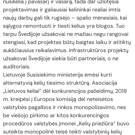
nusikelia į pavasarį ir vasarą, tada dar užsitęsia
projektavimas ir galiausiai kelininkai realiai imtis
naujų darbų gali tik rugsėjo – spalio mėnesiais, kai
sąlygos remontuoti ir tiesti kelius yra blogos. Tuo
tarpu Švedijoje užsakovai ne mažiau negu rangovai
stengiasi, kad projektas būtų baigtas laiku ir atitiktų
aukščiausius reikalavimus. Infrastruktūros projektų
užsakovai Švedijoje siekia būti partneriais, o ne
auditoriais.
Lietuvoje Susisiekimo ministerija ėmėsi kurti
alternatyvią kelių tiesimo struktūrą. Asociacija
„Lietuvos keliai“ dėl konkurencijos pažeidimų, 2018
m. kreipėsi į Europos komisiją dėl neteisėtos
valstybės pagalbos ir rinkos monopolizavimo, nes
be viešojo pirkimo ar kitos konkurencingos
procedūros valstybės įmonei „Kelių priežiūra“ buvo
suteikta monopolinė teisė teikti valstybinių kelių