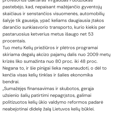
profesorius daktaras Virgaudas Puodžiukas
pastebėjo, kad, nepaisant mažėjančio gyventojų
skaičiaus ir senstančios visuomenės, automobilių
šalyje tik gausėja, ypač keliams daugiausia įtakos
darančio sunkiasvorio transporto, kurio kiekis per
pastaruosius ketverius metus išaugo net 53
procentais.
Tuo metu Kelių priežiūros ir plėtros programai
skiriama degalų akcizo pajamų dalis nuo 2009 metų
krizės liko sumažinta nuo 80 proc. iki 48 proc.
Negana to, ir šie pinigai lieka nepanaudoti, o dėl to
kenčia visas kelių tinklas ir šalies ekonomika
bendrai.
„Sumažėjęs finansavimas ir skubotos, gerąja
užsienio šalių patirtimi nepagrįstos, galimai
politizuotos kelių ūkio valdymo reformos padarė
neabejotinai didelę žalą Lietuvos kelių būklei.