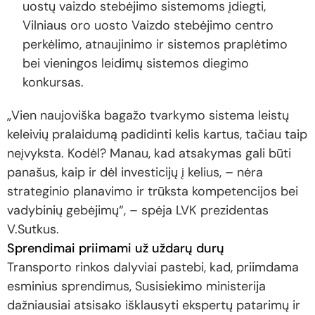
uostų vaizdo stebėjimo sistemoms įdiegti,
Vilniaus oro uosto Vaizdo stebėjimo centro
perkėlimo, atnaujinimo ir sistemos praplėtimo
bei vieningos leidimų sistemos diegimo
konkursas.
„Vien naujoviška bagažo tvarkymo sistema leistų
keleivių pralaidumą padidinti kelis kartus, tačiau taip
neįvyksta. Kodėl? Manau, kad atsakymas gali būti
panašus, kaip ir dėl investicijų į kelius, – nėra
strateginio planavimo ir trūksta kompetencijos bei
vadybinių gebėjimų“, – spėja LVK prezidentas
V.Sutkus.
Sprendimai priimami už uždarų durų
Transporto rinkos dalyviai pastebi, kad, priimdama
esminius sprendimus, Susisiekimo ministerija
dažniausiai atsisako išklausyti ekspertų patarimų ir