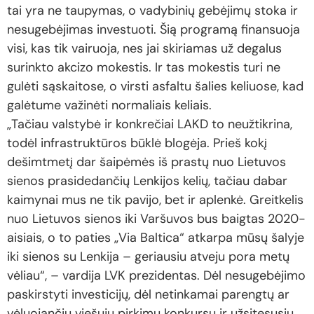
tai yra ne taupymas, o vadybinių gebėjimų stoka ir
nesugebėjimas investuoti. Šią programą finansuoja
visi, kas tik vairuoja, nes jai skiriamas už degalus
surinkto akcizo mokestis. Ir tas mokestis turi ne
gulėti sąskaitose, o virsti asfaltu šalies keliuose, kad
galėtume važinėti normaliais keliais.
„Tačiau valstybė ir konkrečiai LAKD to neužtikrina,
todėl infrastruktūros būklė blogėja. Prieš kokį
dešimtmetį dar šaipėmės iš prastų nuo Lietuvos
sienos prasidedančių Lenkijos kelių, tačiau dabar
kaimynai mus ne tik pavijo, bet ir aplenkė. Greitkelis
nuo Lietuvos sienos iki Varšuvos bus baigtas 2020-
aisiais, o to paties „Via Baltica“ atkarpa mūsų šalyje
iki sienos su Lenkija – geriausiu atveju pora metų
vėliau“, – vardija LVK prezidentas. Dėl nesugebėjimo
paskirstyti investicijų, dėl netinkamai parengtų ar
vėluojančių viešųjų pirkimų konkursų ir užsitęsusių