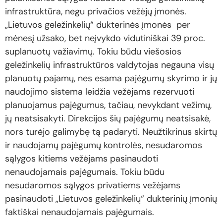
infrastruktūra, negu privačios vežėjų įmonės.
„Lietuvos geležinkelių“ dukterinės įmonės per
mėnesį užsako, bet neįvykdo vidutiniškai 39 proc.
suplanuotų važiavimų. Tokiu būdu viešosios
geležinkelių infrastruktūros valdytojas negauna visų
planuotų pajamų, nes esama pajėgumų skyrimo ir jų
naudojimo sistema leidžia vežėjams rezervuoti
planuojamus pajėgumus, tačiau, nevykdant vežimų,
jų neatsisakyti. Direkcijos šių pajėgumų neatsisakė,
nors turėjo galimybę tą padaryti. Neužtikrinus skirtų
ir naudojamų pajėgumų kontrolės, nesudaromos
sąlygos kitiems vežėjams pasinaudoti
nenaudojamais pajėgumais. Tokiu būdu
nesudaromos sąlygos privatiems vežėjams
pasinaudoti „Lietuvos geležinkelių“ dukterinių įmonių
faktiškai nenaudojamais pajėgumais.