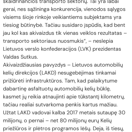
skaidrinančios transporto sektorių. Tai yra labai
gerai, nes sąžininga konkurencija, vienodos sąlygos
visiems šioje rinkoje veikiantiems subjektams yra
tiesiog būtinybė. Tačiau susidaro įspūdis, kad bent
jau kol kas akivaizdus tik vienas veiklos rezultatas –
transporto sektoriaus nuosmukis“, – neslepia
Lietuvos verslo konfederacijos (LVK) prezidentas
Valdas Sutkus.
Akivaizdžiausias pavyzdys – Lietuvos automobilių
kelių direkcijos (LAKD) nesugebėjimas tinkamai
prižiūrėti infrastruktūros. Tam, kad palaikytume
dabartinę asfaltuotų automobilių kelių būklę,
kasmet jų reikia atnaujinti apie tūkstantį kilometrų,
tačiau realiai sutvarkoma penkis kartus mažiau.
Užtat LAKD vadovai kalba 2017 metais sutaupę 30
milijonų, o pernai – net 80 milijonų eurų Kelių
priežiūros ir plėtros programos lėšų. Deja, iš tiesų,