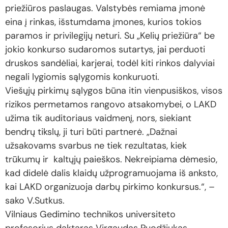
priežiūros paslaugas. Valstybės remiama įmonė
eina į rinkas, išstumdama įmones, kurios tokios
paramos ir privilegijų neturi. Su „Kelių priežiūra“ be
jokio konkurso sudaromos sutartys, jai perduoti
druskos sandėliai, karjerai, todėl kiti rinkos dalyviai
negali lygiomis sąlygomis konkuruoti.
Viešųjų pirkimų sąlygos būna itin vienpusiškos, visos
rizikos permetamos rangovo atsakomybei, o LAKD
užima tik auditoriaus vaidmenį, nors, siekiant
bendrų tikslų, ji turi būti partnerė. „Dažnai
užsakovams svarbus ne tiek rezultatas, kiek
trūkumų ir kaltųjų paieškos. Nekreipiama dėmesio,
kad didelė dalis klaidų užprogramuojama iš anksto,
kai LAKD organizuoja darbų pirkimo konkursus.“, –
sako V.Sutkus.
Vilniaus Gedimino technikos universiteto