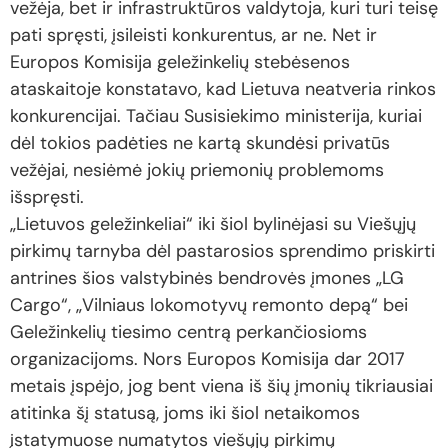
vežėja, bet ir infrastruktūros valdytoja, kuri turi teisę
pati spręsti, įsileisti konkurentus, ar ne. Net ir
Europos Komisija geležinkelių stebėsenos
ataskaitoje konstatavo, kad Lietuva neatveria rinkos
konkurencijai. Tačiau Susisiekimo ministerija, kuriai
dėl tokios padėties ne kartą skundėsi privatūs
vežėjai, nesiėmė jokių priemonių problemoms
išspręsti.
„Lietuvos geležinkeliai“ iki šiol bylinėjasi su Viešųjų
pirkimų tarnyba dėl pastarosios sprendimo priskirti
antrines šios valstybinės bendrovės įmones „LG
Cargo“, „Vilniaus lokomotyvų remonto depą“ bei
Geležinkelių tiesimo centrą perkančiosioms
organizacijoms. Nors Europos Komisija dar 2017
metais įspėjo, jog bent viena iš šių įmonių tikriausiai
atitinka šį statusą, joms iki šiol netaikomos
įstatymuose numatytos viešųjų pirkimų