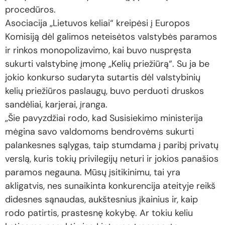
procedūros.
Asociacija „Lietuvos keliai“ kreipėsi į Europos
Komisiją dėl galimos neteisėtos valstybės paramos
ir rinkos monopolizavimo, kai buvo nuspręsta
sukurti valstybinę įmonę „Kelių priežiūrą“. Su ja be
jokio konkurso sudaryta sutartis dėl valstybinių
kelių priežiūros paslaugų, buvo perduoti druskos
sandėliai, karjerai, įranga.
„Šie pavyzdžiai rodo, kad Susisiekimo ministerija
mėgina savo valdomoms bendrovėms sukurti
palankesnes sąlygas, taip stumdama į paribį privatų
verslą, kuris tokių privilegijų neturi ir jokios panašios
paramos negauna. Mūsų įsitikinimu, tai yra
akligatvis, nes sunaikinta konkurencija ateityje reikš
didesnes sąnaudas, aukštesnius įkainius ir, kaip
rodo patirtis, prastesnę kokybę. Ar tokiu keliu