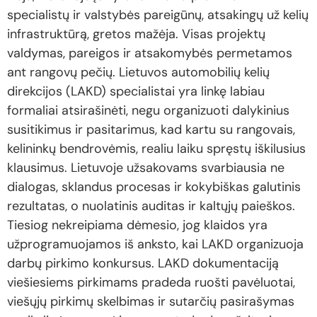
specialistų ir valstybės pareigūnų, atsakingų už kelių
infrastruktūrą, gretos mažėja. Visas projektų
valdymas, pareigos ir atsakomybės permetamos
ant rangovų pečių. Lietuvos automobilių kelių
direkcijos (LAKD) specialistai yra linkę labiau
formaliai atsirašinėti, negu organizuoti dalykinius
susitikimus ir pasitarimus, kad kartu su rangovais,
kelininkų bendrovėmis, realiu laiku spręstų iškilusius
klausimus. Lietuvoje užsakovams svarbiausia ne
dialogas, sklandus procesas ir kokybiškas galutinis
rezultatas, o nuolatinis auditas ir kaltųjų paieškos.
Tiesiog nekreipiama dėmesio, jog klaidos yra
užprogramuojamos iš anksto, kai LAKD organizuoja
darbų pirkimo konkursus. LAKD dokumentaciją
viešiesiems pirkimams pradeda ruošti pavėluotai,
viešųjų pirkimų skelbimas ir sutarčių pasirašymas