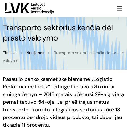
Transporto sektorius kenčia dėl
prasto valdymo
Titulinis
Naujienos
Transporto sektorius kenčia dėl prasto
valdymo
Pasaulio banko kasmet skelbiamame „Logistic
Performance Index“ reitinge Lietuva užtikrintai
sminga žemyn – 2016 metais užėmusi 29-ąją vietą
pernai tebuvo 54-oje. Jei prieš trejus metus
transporto, tranzito ir logistikos sektorius kūrė 13
procentų bendrojo vidaus produkto, tai dabar jau
tik apie 11 procentų.