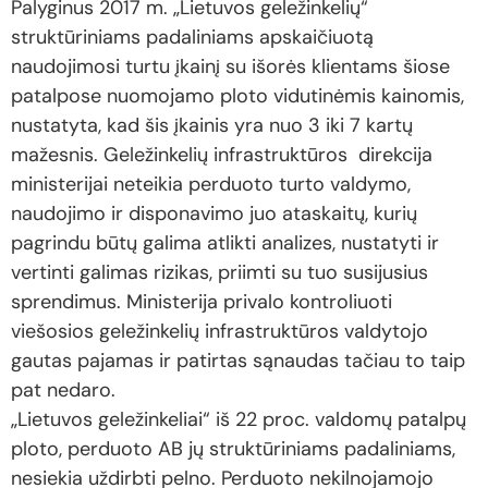
Palyginus 2017 m. „Lietuvos geležinkelių“
struktūriniams padaliniams apskaičiuotą
naudojimosi turtu įkainį su išorės klientams šiose
patalpose nuomojamo ploto vidutinėmis kainomis,
nustatyta, kad šis įkainis yra nuo 3 iki 7 kartų
mažesnis. Geležinkelių infrastruktūros direkcija
ministerijai neteikia perduoto turto valdymo,
naudojimo ir disponavimo juo ataskaitų, kurių
pagrindu būtų galima atlikti analizes, nustatyti ir
vertinti galimas rizikas, priimti su tuo susijusius
sprendimus. Ministerija privalo kontroliuoti
viešosios geležinkelių infrastruktūros valdytojo
gautas pajamas ir patirtas sąnaudas tačiau to taip
pat nedaro.
„Lietuvos geležinkeliai“ iš 22 proc. valdomų patalpų
ploto, perduoto AB jų struktūriniams padaliniams,
nesiekia uždirbti pelno. Perduoto nekilnojamojo