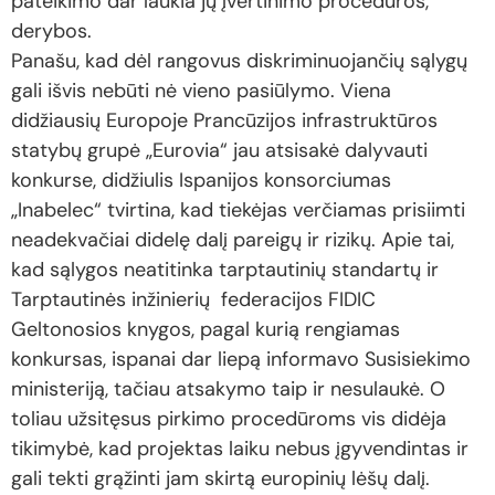
pateikimo dar laukia jų įvertinimo procedūros,
derybos.
Panašu, kad dėl rangovus diskriminuojančių sąlygų
gali išvis nebūti nė vieno pasiūlymo. Viena
didžiausių Europoje Prancūzijos infrastruktūros
statybų grupė „Eurovia“ jau atsisakė dalyvauti
konkurse, didžiulis Ispanijos konsorciumas
„Inabelec“ tvirtina, kad tiekėjas verčiamas prisiimti
neadekvačiai didelę dalį pareigų ir rizikų. Apie tai,
kad sąlygos neatitinka tarptautinių standartų ir
Tarptautinės inžinierių federacijos FIDIC
Geltonosios knygos, pagal kurią rengiamas
konkursas, ispanai dar liepą informavo Susisiekimo
ministeriją, tačiau atsakymo taip ir nesulaukė. O
toliau užsitęsus pirkimo procedūroms vis didėja
tikimybė, kad projektas laiku nebus įgyvendintas ir
gali tekti grąžinti jam skirtą europinių lėšų dalį.