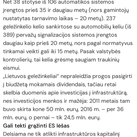
Net 38 stotyse iš 106 automatikos sistemos
įrengtos prieš 35 ir daugiau metų (nors gamintojų
nustatytas tarnavimo laikas – 20 metų). 237
geležinkelio kelio sankirtose su automobilių keliu (iš
389) pervažų signalizacijos sistemos įrengtos
daugiau kaip prieš 20 metų, nors pagal normatyvus
tinkamai veikti gali iki 15 metų. Pasak valstybės
kontrolierių, tai kelia grėsmę saugiam traukinių
eismui.
„Lietuvos geležinkeliai“ nepraleidžia progos pasigirti
į biudžetą mokamais dividendais, tačiau retai
skelbia duomenis apie investicijas į infrastruktūrą,
nes investicijos menkos ir mažėja: 2011 metais tam
buvo skirta kone 50 mln. eurų, 2016 m. – per 36
mln. eurų, o pernai – tik 24,5 mln. eurų.
Gali tekti grąžinti ES lėšas
Delsiama ne tik atlikti infrastruktūros kapitalinį