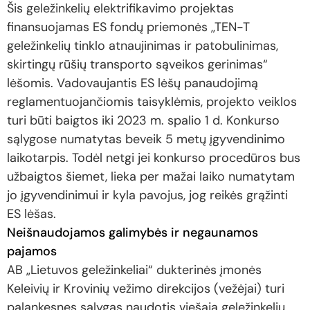
Šis geležinkelių elektrifikavimo projektas
finansuojamas ES fondų priemonės ,,TEN-T
geležinkelių tinklo atnaujinimas ir patobulinimas,
skirtingų rūšių transporto sąveikos gerinimas“
lėšomis. Vadovaujantis ES lėšų panaudojimą
reglamentuojančiomis taisyklėmis, projekto veiklos
turi būti baigtos iki 2023 m. spalio 1 d. Konkurso
sąlygose numatytas beveik 5 metų įgyvendinimo
laikotarpis. Todėl netgi jei konkurso procedūros bus
užbaigtos šiemet, lieka per mažai laiko numatytam
jo įgyvendinimui ir kyla pavojus, jog reikės grąžinti
ES lėšas.
Neišnaudojamos galimybės ir negaunamos
pajamos
AB „Lietuvos geležinkeliai“ dukterinės įmonės
Keleivių ir Krovinių vežimo direkcijos (vežėjai) turi
palankesnes sąlygas naudotis viešąja geležinkelių