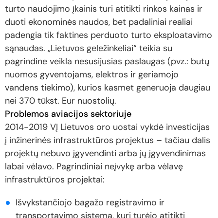
turto naudojimo įkainis turi atitikti rinkos kainas ir
duoti ekonominės naudos, bet padaliniai realiai
padengia tik faktines perduoto turto eksploatavimo
sąnaudas. „Lietuvos geležinkeliai“ teikia su
pagrindine veikla nesusijusias paslaugas (pvz.: butų
nuomos gyventojams, elektros ir geriamojo
vandens tiekimo), kurios kasmet generuoja daugiau
nei 370 tūkst. Eur nuostolių.
Problemos aviacijos sektoriuje
2014-2019 VĮ Lietuvos oro uostai vykdė investicijas
į inžinerinės infrastruktūros projektus – tačiau dalis
projektų nebuvo įgyvendinti arba jų įgyvendinimas
labai vėlavo. Pagrindiniai neįvykę arba vėlavę
infrastruktūros projektai:
Išvykstančiojo bagažo registravimo ir
transportavimo sistema, kuri turėjo atitikti