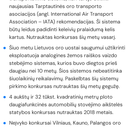
naujausias Tarptautinės oro transporto
asociacijos (angl. International Air Transport
Association – IATA) rekomendacijas. Ši sistema
būtų leidus padidinti keleivių pralaidumą kelis
kartus. Nutrauktas konkursas šių metų vasarį.
Šiuo metu Lietuvos oro uostai saugumui užtikrinti
eksploatuoja analogines žemos raiškos vaizdo
stebėjimo sistemas, kurios buvo diegtos prieš
daugiau nei 10 metų. Šios sistemos nebeatitinka
šiuolaikinių reikalavimų. Paskelbtas šių sistemų
pirkimo konkursas nutrauktas šių metų gegužę.
4 aukštų ir 32 tūkst. kvadratinių metrų ploto
daugiafunkcinės automobilių stovėjimo aikštelės
statybos konkursas nutrauktas 2018 metais.
Neįvyko konkursai Vilniaus, Kauno, Palangos oro