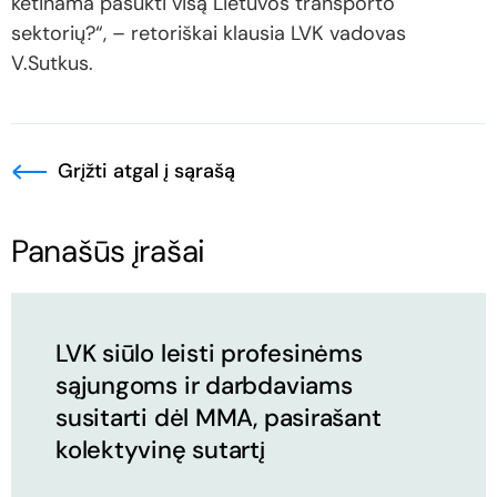
ketinama pasukti visą Lietuvos transporto
sektorių?“, – retoriškai klausia LVK vadovas
V.Sutkus.
Grįžti atgal į sąrašą
Panašūs įrašai
LVK siūlo leisti profesinėms
sąjungoms ir darbdaviams
susitarti dėl MMA, pasirašant
kolektyvinę sutartį