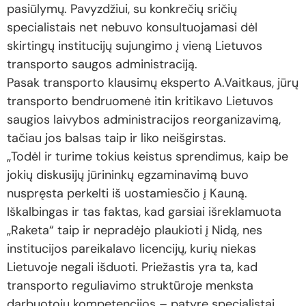
pasiūlymų. Pavyzdžiui, su konkrečių sričių
specialistais net nebuvo konsultuojamasi dėl
skirtingų institucijų sujungimo į vieną Lietuvos
transporto saugos administraciją.
Pasak transporto klausimų eksperto A.Vaitkaus, jūrų
transporto bendruomenė itin kritikavo Lietuvos
saugios laivybos administracijos reorganizavimą,
tačiau jos balsas taip ir liko neišgirstas.
„Todėl ir turime tokius keistus sprendimus, kaip be
jokių diskusijų jūrininkų egzaminavimą buvo
nuspręsta perkelti iš uostamiesčio į Kauną.
Iškalbingas ir tas faktas, kad garsiai išreklamuota
„Raketa“ taip ir nepradėjo plaukioti į Nidą, nes
institucijos pareikalavo licencijų, kurių niekas
Lietuvoje negali išduoti. Priežastis yra ta, kad
transporto reguliavimo struktūroje menksta
darbuotojų kompetencijos – patyrę specialistai