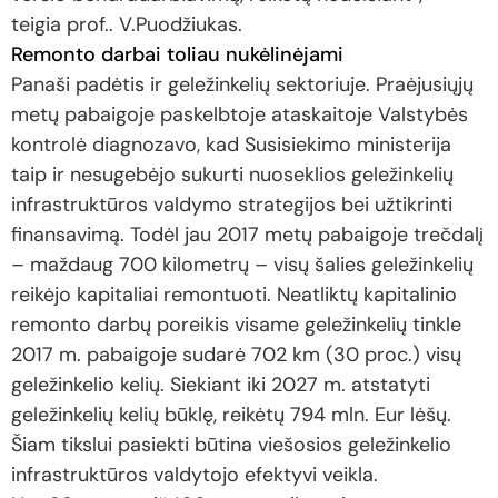
teigia prof.. V.Puodžiukas.
Remonto darbai toliau nukėlinėjami
Panaši padėtis ir geležinkelių sektoriuje. Praėjusiųjų
metų pabaigoje paskelbtoje ataskaitoje Valstybės
kontrolė diagnozavo, kad Susisiekimo ministerija
taip ir nesugebėjo sukurti nuoseklios geležinkelių
infrastruktūros valdymo strategijos bei užtikrinti
finansavimą. Todėl jau 2017 metų pabaigoje trečdalį
– maždaug 700 kilometrų – visų šalies geležinkelių
reikėjo kapitaliai remontuoti. Neatliktų kapitalinio
remonto darbų poreikis visame geležinkelių tinkle
2017 m. pabaigoje sudarė 702 km (30 proc.) visų
geležinkelio kelių. Siekiant iki 2027 m. atstatyti
geležinkelių kelių būklę, reikėtų 794 mln. Eur lėšų.
Šiam tikslui pasiekti būtina viešosios geležinkelio
infrastruktūros valdytojo efektyvi veikla.