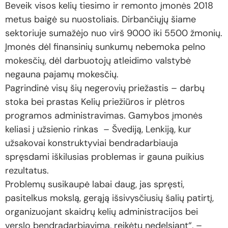
Beveik visos kelių tiesimo ir remonto įmonės 2018
metus baigė su nuostoliais. Dirbančiųjų šiame
sektoriuje sumažėjo nuo virš 9000 iki 5500 žmonių.
Įmonės dėl finansinių sunkumų nebemoka pelno
mokesčių, dėl darbuotojų atleidimo valstybė
negauna pajamų mokesčių.
Pagrindinė visų šių negerovių priežastis – darbų
stoka bei prastas Kelių priežiūros ir plėtros
programos administravimas. Gamybos įmonės
keliasi į užsienio rinkas – Švediją, Lenkiją, kur
užsakovai konstruktyviai bendradarbiauja
spręsdami iškilusias problemas ir gauna puikius
rezultatus.
Problemų susikaupė labai daug, jas spręsti,
pasitelkus mokslą, gerąją išsivysčiusių šalių patirtį,
organizuojant skaidrų kelių administracijos bei
verslo bendradarbiavimą, reikėtų nedelsiant“, –