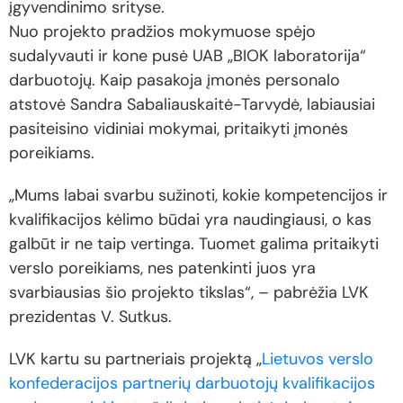
įgyvendinimo srityse.
Nuo projekto pradžios mokymuose spėjo
sudalyvauti ir kone pusė UAB „BIOK laboratorija“
darbuotojų. Kaip pasakoja įmonės personalo
atstovė Sandra Sabaliauskaitė-Tarvydė, labiausiai
pasiteisino vidiniai mokymai, pritaikyti įmonės
poreikiams.
„Mums labai svarbu sužinoti, kokie kompetencijos ir
kvalifikacijos kėlimo būdai yra naudingiausi, o kas
galbūt ir ne taip vertinga. Tuomet galima pritaikyti
verslo poreikiams, nes patenkinti juos yra
svarbiausias šio projekto tikslas“, – pabrėžia LVK
prezidentas V. Sutkus.
LVK kartu su partneriais projektą „
Lietuvos verslo
konfederacijos partnerių darbuotojų kvalifikacijos