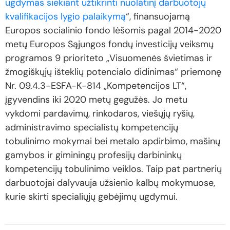
ugdymas siekiant užtikrinti nuolatinį darbuotojų
kvalifikacijos lygio palaikymą
“, finansuojamą
Europos socialinio fondo lėšomis pagal 2014-2020
metų Europos Sąjungos fondų investicijų veiksmų
programos 9 prioriteto „Visuomenės švietimas ir
žmogiškųjų išteklių potencialo didinimas“ priemonę
Nr. 09.4.3-ESFA-K-814 „Kompetencijos LT“,
įgyvendins iki 2020 metų gegužės. Jo metu
vykdomi pardavimų, rinkodaros, viešųjų ryšių,
administravimo specialistų kompetencijų
tobulinimo mokymai bei metalo apdirbimo, mašinų
gamybos ir giminingų profesijų darbininkų
kompetencijų tobulinimo veiklos. Taip pat partnerių
darbuotojai dalyvauja užsienio kalbų mokymuose,
kurie skirti specialiųjų gebėjimų ugdymui.