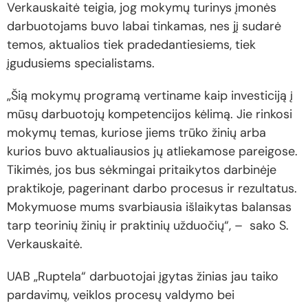
Verkauskaitė teigia, jog mokymų turinys įmonės
darbuotojams buvo labai tinkamas, nes jį sudarė
temos, aktualios tiek pradedantiesiems, tiek
įgudusiems specialistams.
„Šią mokymų programą vertiname kaip investiciją į
mūsų darbuotojų kompetencijos kėlimą. Jie rinkosi
mokymų temas, kuriose jiems trūko žinių arba
kurios buvo aktualiausios jų atliekamose pareigose.
Tikimės, jos bus sėkmingai pritaikytos darbinėje
praktikoje, pagerinant darbo procesus ir rezultatus.
Mokymuose mums svarbiausia išlaikytas balansas
tarp teorinių žinių ir praktinių užduočių“, – sako S.
Verkauskaitė.
UAB „Ruptela“ darbuotojai įgytas žinias jau taiko
pardavimų, veiklos procesų valdymo bei