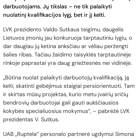
darbuotojams. Jų tikslas – ne tik palaikyti
nuolatinį kvalifikacijos lygį, bet ir jį kelti.
LVK prezidento Valdo Sutkaus teigimu, daugelis
Lietuvos įmonių jau konkuruoja tarptautiniu lygiu, o
dar daugiau jų ketina anksčiau ar vėliau peržengti
šalies ribas. Tačiau žaidimo taisyklės tarptautinėje
rinkoje paprastai yra daug griežtesnės nei vidinėje.
„Būtina nuolat palaikyti darbuotojų kvalifikaciją, ją
kelti, skatinti gebėjimus staigiai persiorientuoti. Tam
ir skirtas mūsų projektas, kurio metu įvairių sričių
bendrovių darbuotojai gali gauti aukščiausios
kokybės specialiuosius mokymus“, – pabrėžė LVK
prezidentas V. Sutkus.
UAB „Ruptela“ personalo partnerė ugdymui Simona