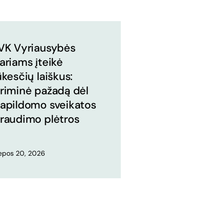
VK Vyriausybės
ariams įteikė
ūkesčių laiškus:
riminė pažadą dėl
apildomo sveikatos
raudimo plėtros
iepos 20, 2026