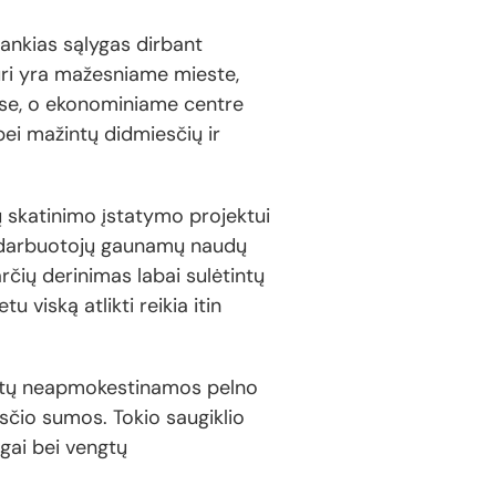
ankias sąlygas dirbant
uri yra mažesniame mieste,
ose, o ekonominiame centre
bei mažintų didmiesčių ir
ų skatinimo įstatymo projektui
ėl darbuotojų gaunamų naudų
rčių derinimas labai sulėtintų
 viską atlikti reikia itin
būtų neapmokestinamos pelno
sčio sumos. Tokio saugiklio
ngai bei vengtų