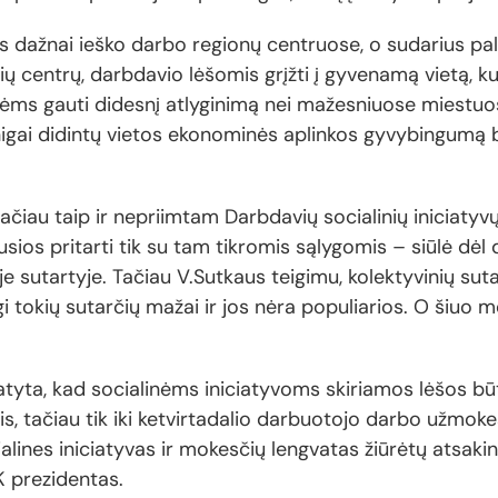
s dažnai ieško darbo regionų centruose, o sudarius pal
ų centrų, darbdavio lėšomis grįžti į gyvenamą vietą, k
ėms gauti didesnį atlyginimą nei mažesniuose miestu
 pinigai didintų vietos ekonominės aplinkos gyvybingumą 
ačiau taip ir nepriimtam Darbdavių socialinių iniciatyv
usios pritarti tik su tam tikromis sąlygomis – siūlė d
je sutartyje. Tačiau V.Sutkaus teigimu, kolektyvinių suta
okių sutarčių mažai ir jos nėra populiarios. O šiuo metu
tyta, kad socialinėms iniciatyvoms skiriamos lėšos 
s, tačiau tik iki ketvirtadalio darbuotojo darbo užmoke
alines iniciatyvas ir mokesčių lengvatas žiūrėtų atsaki
K prezidentas.