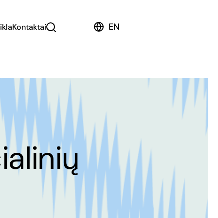
EN
ikla
Kontaktai
alinių