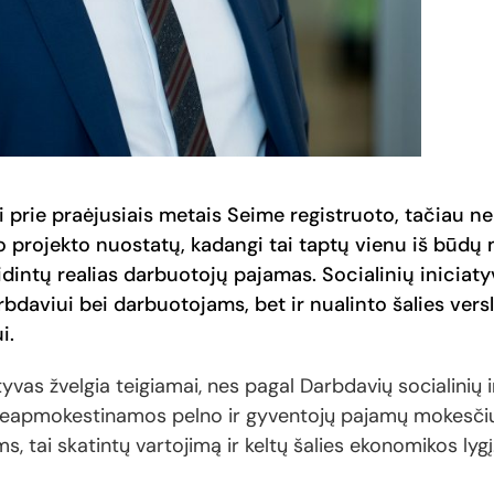
ti prie praėjusiais metais Seime registruoto, tačiau n
o projekto nuostatų, kadangi tai taptų vienu iš būdų
intų realias darbuotojų pajamas. Socialinių iniciaty
daviui bei darbuotojams, bet ir nualinto šalies vers
i.
atyvas žvelgia teigiamai, nes pagal Darbdavių socialinių
 neapmokestinamos pelno ir gyventojų pajamų mokesč
 tai skatintų vartojimą ir keltų šalies ekonomikos lygį. 