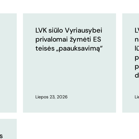
LVK siūlo Vyriausybei
L
privalomai žymėti ES
n
teisės „paauksavimą“
l
p
p
d
Liepos 23, 2026
L
s