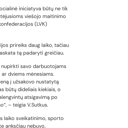
ialinė iniciatyva būtų ne tik
ntėjusioms viešojo maitinimo
 konfederacijos (LVK)
os prireiks daug laiko, tačiau
skata tą padaryti greičiau.
 nupirkti savo darbuotojams
am ar dviems mėnesiams.
dieną į užsakovo nustatytą
būtų dideliais kiekiais, o
 palengvintų atsigavimą po
“, – teigia V.Sutkus.
s laiko sveikatinimo, sporto
kte anksčiau nebuvo.