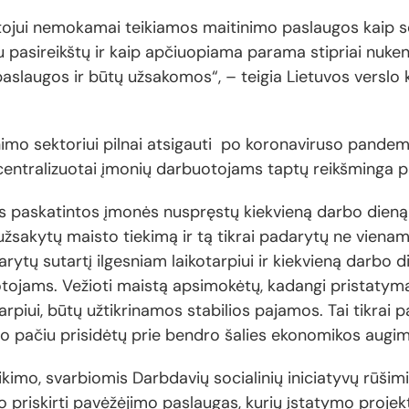
ojui nemokamai teikiamos maitinimo paslaugos kaip soc
u pasireikštų ir kaip apčiuopiama parama stipriai nuke
paslaugos ir būtų užsakomos“, – teigia Lietuvos verslo
imo sektoriui pilnai atsigauti po koronaviruso pandemij
entralizuotai įmonių darbuotojams taptų reikšminga pa
s paskatintos įmonės nuspręstų kiekvieną darbo dieną
 užsakytų maisto tiekimą ir tą tikrai padarytų ne vien
rytų sutartį ilgesniam laikotarpiui ir kiekvieną darbo 
tojams. Vežioti maistą apsimokėtų, kadangi pristatymas 
tarpiui, būtų užtikrinamos stabilios pajamos. Tai tikrai
o pačiu prisidėtų prie bendro šalies ekonomikos augimo
imo, svarbiomis Darbdavių socialinių iniciatyvų rūšimi
ūlo priskirti pavėžėjimo paslaugas, kurių įstatymo proje