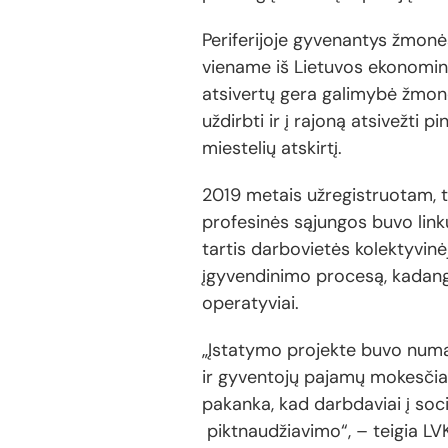
Periferijoje gyvenantys žmonė
viename iš Lietuvos ekonomini
atsivertų gera galimybė žmon
uždirbti ir į rajoną atsivežti
miestelių atskirtį.
2019 metais užregistruotam, t
profesinės sąjungos buvo link
tartis darbovietės kolektyvinė
įgyvendinimo procesą, kadangi t
operatyviai.
„Įstatymo projekte buvo numa
ir gyventojų pajamų mokesčiai
pakanka, kad darbdaviai į soci
piktnaudžiavimo“, – teigia LV