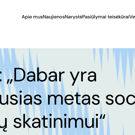
Apie mus
Naujienos
Narystė
Pasiūlymai teisėkūrai
Ve
: „Dabar yra
usias metas soci
ų skatinimui“