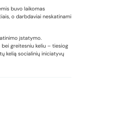
nėmis buvo laikomas
ais, o darbdaviai neskatinami
katinimo įstatymo.
bei greitesniu keliu – tiesiog
 kelią socialinių iniciatyvų