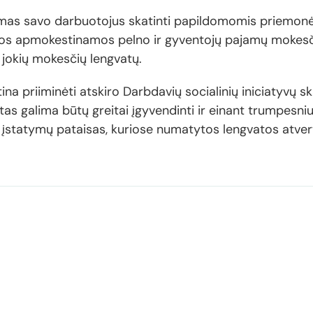
ndimas savo darbuotojus skatinti papildomomis priemo
s apmokestinamos pelno ir gyventojų pajamų mokesči
a jokių mokesčių lengvatų.
a priiminėti atskiro Darbdavių socialinių iniciatyvų s
as galima būtų greitai įgyvendinti ir einant trumpesniu 
 įstatymų pataisas, kuriose numatytos lengvatos atvertų