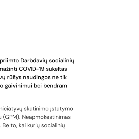
epriimto Darbdavių socialinių
 mažinti COVID-19 sukeltas
vų rūšys naudingos ne tik
lo gaivinimui bei bendram
 iniciatyvų skatinimo įstatymo
iu (GPM). Neapmokestinimas
Be to, kai kurių socialinių