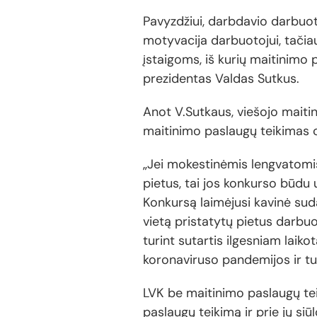
Pavyzdžiui, darbdavio darbuot
motyvacija darbuotojui, tačia
įstaigoms, iš kurių maitinimo 
prezidentas Valdas Sutkus.
Anot V.Sutkaus, viešojo maitin
maitinimo paslaugų teikimas c
„Jei mokestinėmis lengvatomi
pietus, tai jos konkurso būdu
Konkursą laimėjusi kavinė suda
vietą pristatytų pietus darbuo
turint sutartis ilgesniam laiko
koronaviruso pandemijos ir tu
LVK be maitinimo paslaugų teik
paslaugų teikimą ir prie jų si