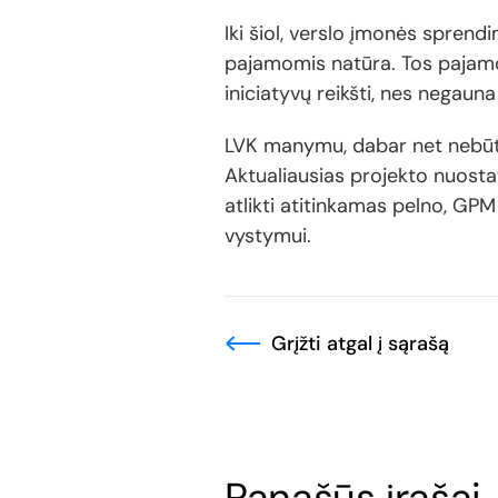
Iki šiol, verslo įmonės spre
pajamomis natūra. Tos pajamo
iniciatyvų reikšti, nes negaun
LVK manymu, dabar net nebūtin
Aktualiausias projekto nuostat
atlikti atitinkamas pelno, GPM
vystymui.
Grįžti atgal į sąrašą
Panašūs įrašai