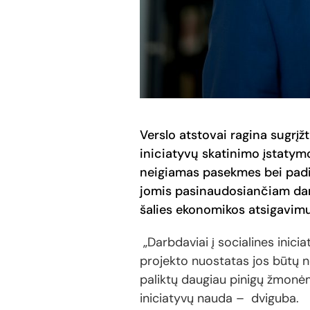
Verslo atstovai ragina sugrįž
iniciatyvų skatinimo įstatym
neigiamas pasekmes bei padid
jomis pasinaudosiančiam darb
šalies ekonomikos atsigavimu
„Darbdaviai į socialines inici
projekto nuostatas jos būtų
paliktų daugiau pinigų žmonėms,
iniciatyvų nauda – dviguba.