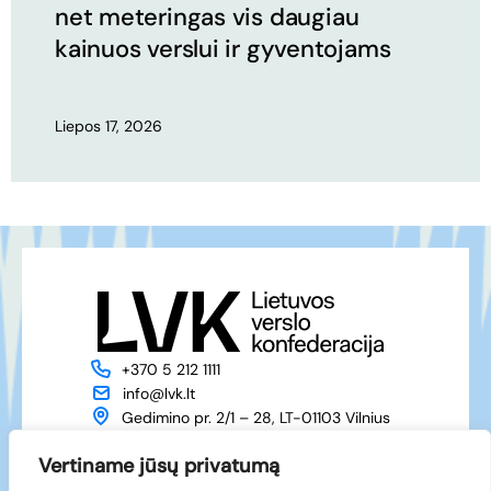
net meteringas vis daugiau
kainuos verslui ir gyventojams
Liepos 17, 2026
+370 5 212 1111
info@lvk.lt
Gedimino pr. 2/1 – 28, LT-01103 Vilnius
Apie mus
Veikla
Vertiname jūsų privatumą
Naujienos
Renginiai