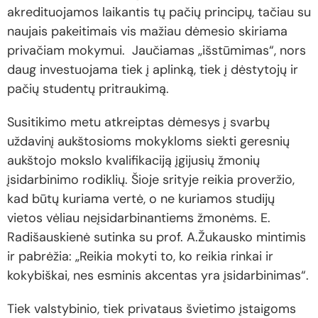
akredituojamos laikantis tų pačių principų, tačiau su
naujais pakeitimais vis mažiau dėmesio skiriama
privačiam mokymui. Jaučiamas „išstūmimas“, nors
daug investuojama tiek į aplinką, tiek į dėstytojų ir
pačių studentų pritraukimą.
Susitikimo metu atkreiptas dėmesys į svarbų
uždavinį aukštosioms mokykloms siekti geresnių
aukštojo mokslo kvalifikaciją įgijusių žmonių
įsidarbinimo rodiklių. Šioje srityje reikia proveržio,
kad būtų kuriama vertė, o ne kuriamos studijų
vietos vėliau neįsidarbinantiems žmonėms. E.
Radišauskienė sutinka su prof. A.Žukausko mintimis
ir pabrėžia: „Reikia mokyti to, ko reikia rinkai ir
kokybiškai, nes esminis akcentas yra įsidarbinimas“.
Tiek valstybinio, tiek privataus švietimo įstaigoms