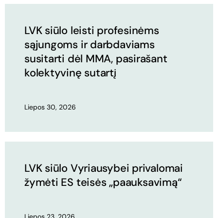
LVK siūlo leisti profesinėms
sąjungoms ir darbdaviams
susitarti dėl MMA, pasirašant
kolektyvinę sutartį
Liepos 30, 2026
LVK siūlo Vyriausybei privalomai
žymėti ES teisės „paauksavimą“
Liepos 23, 2026