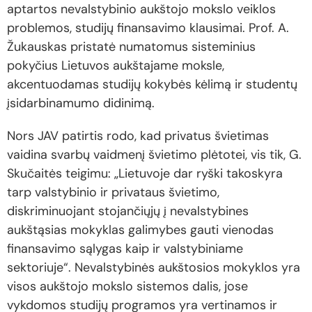
aptartos nevalstybinio aukštojo mokslo veiklos
problemos, studijų finansavimo klausimai. Prof. A.
Žukauskas pristatė numatomus sisteminius
pokyčius Lietuvos aukštajame moksle,
akcentuodamas studijų kokybės kėlimą ir studentų
įsidarbinamumo didinimą.
Nors JAV patirtis rodo, kad privatus švietimas
vaidina svarbų vaidmenį švietimo plėtotei, vis tik, G.
Skučaitės teigimu: „Lietuvoje dar ryški takoskyra
tarp valstybinio ir privataus švietimo,
diskriminuojant stojančiųjų į nevalstybines
aukštąsias mokyklas galimybes gauti vienodas
finansavimo sąlygas kaip ir valstybiniame
sektoriuje“. Nevalstybinės aukštosios mokyklos yra
visos aukštojo mokslo sistemos dalis, jose
vykdomos studijų programos yra vertinamos ir