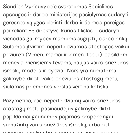
Šiandien Vyriausybėje svarstomas Socialinės
apsaugos ir darbo ministerijos pasiūlymas sudaryti
geresnes sąlygas derinti darbo ir šeimos pareigas
perkeliant ES direktyvą, kurios tikslas – sudaryti
vienodas galimybes mamoms sugrįžti į darbo rinką.
Siūlomos įtvirtinti neperleidžiamos atostogos vaikui
prižiūrėti (2 mėn. mamai ir 2 mėn. tėčiui), papildomi
mėnesiai vienišiems tėvams, naujas vaiko priežiūros
išmokų modelis ir dydžiai. Nors yra numatoma
galimybė dirbti vaiko priežiūros atostogų metu,
siūlomas priemones verslas vertina kritiškai.
Pažymėtina, kad neperleidžiamų vaiko priežiūros
atostogų metu pasinaudojus galimybe dirbti,
papildomai gaunamos pajamos proporcingai
sumažintų vaiko priežiūros išmoką, arba net
panaikintų galimybę ją gauti visai, jei gaunamos