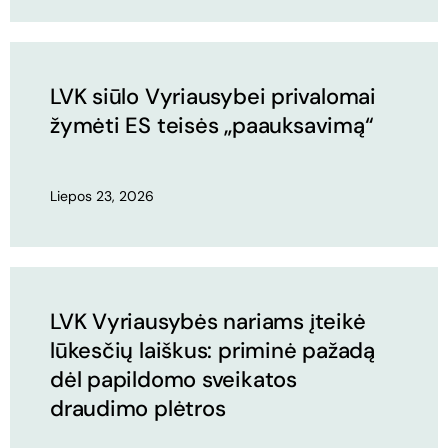
LVK siūlo Vyriausybei privalomai
žymėti ES teisės „paauksavimą“
Liepos 23, 2026
LVK Vyriausybės nariams įteikė
lūkesčių laiškus: priminė pažadą
dėl papildomo sveikatos
draudimo plėtros