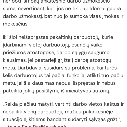
neriboti išmokų ankstesnio darbo užmokesčio
suma, nevertinant, kad jos ne tik papildomai gauna
darbo užmokestį, bet nuo jo sumoka visas įmokas ir
mokesčius“.
Iki šiol neišspręstas pakaitinių darbuotojų, kurie
įdarbinami vietoj darbuotojų, esančių vaiko
priežiūros atostogose, darbo sąlygų saugumo
klausimas, jei pastarieji grįžta į darbą atostogų
metu. Darbdaviai susidurs su problema, kai turės
kelis darbuotojus tai pačiai funkcijai atlikti tuo pačiu
metu, jei šis klausimas nebus išspręstas ir nebus
pateikta jokių pasiūlymų iš iniciatyvos autorių.
„Reikia plačiau matyti, vertinti darbo vietos kaštus ir
nepalikti vienų darbuotojų mažiau palankesnėje
situacijoje, kitiems bandant sudaryti sąlygas grįžti“,