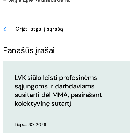
– teigia Eglė Radišauskienė.
Grįžti atgal į sąrašą
Panašūs įrašai
LVK siūlo leisti profesinėms
sąjungoms ir darbdaviams
susitarti dėl MMA, pasirašant
kolektyvinę sutartį
Liepos 30, 2026