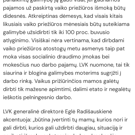
pajamos už paskirtą vaiko priežiūros išmoką būtų
didesnės. Atkreiptinas dėmesys, kad visais kitais
likusiais vaiko priežiūros mėnesiais būtų suteikiama
galimybė užsidirbti tik iki 100 proc. buvusio
atlyginimo. Visiškai nėra vertinama, kad dirbdami
vaiko priežiūros atostogų metu asmenys taip pat
moka visas socialinio draudimo įmokas bei
mokesčius nuo darbo pajamų. LVK nuomone, tai tik
siaurina ir blogina galimybes moterims sugrįžti į
darbo rinką. Vaikus prižiūrinčios mamos galėtų
dirbti tik mažesne apimtimi, dalimi etato ir negalėtų
ieškotis pelningesnio darbo.
LVK generalinė direktorė Eglė Radišauskienė
akcentuoja: „būtina įvertinti tų mamų, kurios nori ir
gali dirbti, kurios gali uždirbti daugiau, situaciją ir