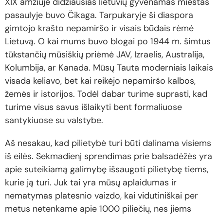
XIX amžiuje didžiausias lietuvių gyvenamas miestas
pasaulyje buvo Čikaga. Tarpukaryje ši diaspora
gimtojo krašto nepamiršo ir visais būdais rėmė
Lietuvą. O kai mums buvo blogai po 1944 m. šimtus
tūkstančių mūsiškių priėmė JAV, Izraelis, Australija,
Kolumbija, ar Kanada. Mūsų Tauta moderniais laikais
visada keliavo, bet kai reikėjo nepamiršo kalbos,
žemės ir istorijos. Todėl dabar turime suprasti, kad
turime visus savus išlaikyti bent formaliuose
santykiuose su valstybe.
Aš nesakau, kad pilietybė turi būti dalinama visiems
iš eilės. Sekmadienį sprendimas prie balsadėžės yra
apie suteikiamą galimybę išsaugoti pilietybę tiems,
kurie ją turi. Juk tai yra mūsų aplaidumas ir
nematymas platesnio vaizdo, kai vidutiniškai per
metus netenkame apie 1000 piliečių, nes jiems