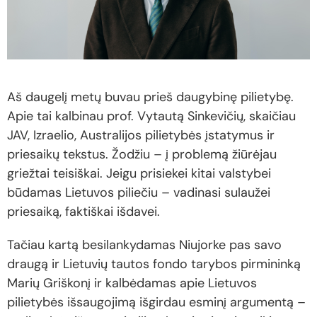
Aš daugelį metų buvau prieš daugybinę pilietybę.
Apie tai kalbinau prof. Vytautą Sinkevičių, skaičiau
JAV, Izraelio, Australijos pilietybės įstatymus ir
priesaikų tekstus. Žodžiu – į problemą žiūrėjau
griežtai teisiškai. Jeigu prisiekei kitai valstybei
būdamas Lietuvos piliečiu – vadinasi sulaužei
priesaiką, faktiškai išdavei.
Tačiau kartą besilankydamas Niujorke pas savo
draugą ir Lietuvių tautos fondo tarybos pirmininką
Marių Griškonį ir kalbėdamas apie Lietuvos
pilietybės išsaugojimą išgirdau esminį argumentą –