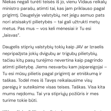
Niekas negali turėti teisės iš jo, vienu Vidaus reikalų
ministro parašu, atimti tai, kas jam priklauso pagal
prigimtį. Daugelyje valstybių, net jeigu asmuo pats
nori atsisakyti pilietybės – tai gali užtrukti metų
metus. Pas mus – vos keli mėnesiai ir Tu esi
„laisvas”.
Daugelis stiprių valstybių tokių kaip JAV ar Izraelis
nepripažįsta jokių dvigubų ar trigubų pilietybių,
tačiau kitų pasų turėjimo nevertina kaip pagrindo
atimti pilietybę. Jiems nesvarbu kam įsipareigojai –
Tu esi mūsų pilietis pagal prigimtį ar etniškumą ir
taškas. Todėl mes iš Tavęs reikalausime visų
pareigų ir suteiksime visas teises. Taškas. Visa kita
mums neįdomu. Tai yra stipriųjų požiūris ir mes
turime tokie būti.