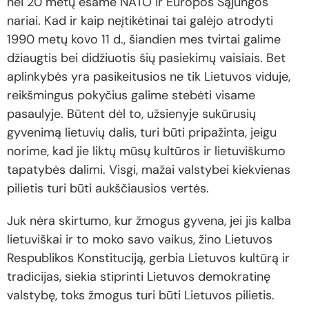
nei 20 metų esame NATO ir Europos Sąjungos
nariai. Kad ir kaip neįtikėtinai tai galėjo atrodyti
1990 metų kovo 11 d., šiandien mes tvirtai galime
džiaugtis bei didžiuotis šių pasiekimų vaisiais. Bet
aplinkybės yra pasikeitusios ne tik Lietuvos viduje,
reikšmingus pokyčius galime stebėti visame
pasaulyje. Būtent dėl to, užsienyje sukūrusių
gyvenimą lietuvių dalis, turi būti pripažinta, jeigu
norime, kad jie liktų mūsų kultūros ir lietuviškumo
tapatybės dalimi. Visgi, mažai valstybei kiekvienas
pilietis turi būti aukščiausios vertės.
Juk nėra skirtumo, kur žmogus gyvena, jei jis kalba
lietuviškai ir to moko savo vaikus, žino Lietuvos
Respublikos Konstituciją, gerbia Lietuvos kultūrą ir
tradicijas, siekia stiprinti Lietuvos demokratinę
valstybę, toks žmogus turi būti Lietuvos pilietis.