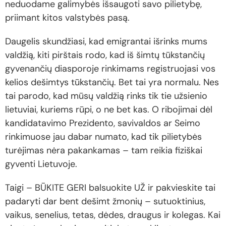
neduodame galimybės išsaugoti savo pilietybę,
priimant kitos valstybės pasą.
Daugelis skundžiasi, kad emigrantai išrinks mums
valdžią, kiti pirštais rodo, kad iš šimtų tūkstančių
gyvenančių diasporoje rinkimams registruojasi vos
kelios dešimtys tūkstančių. Bet tai yra normalu. Nes
tai parodo, kad mūsų valdžią rinks tik tie užsienio
lietuviai, kuriems rūpi, o ne bet kas. O ribojimai dėl
kandidatavimo Prezidento, savivaldos ar Seimo
rinkimuose jau dabar numato, kad tik pilietybės
turėjimas nėra pakankamas – tam reikia fiziškai
gyventi Lietuvoje.
Taigi – BŪKITE GERI balsuokite UŽ ir pakvieskite tai
padaryti dar bent dešimt žmonių – sutuoktinius,
vaikus, senelius, tetas, dėdes, draugus ir kolegas. Kai