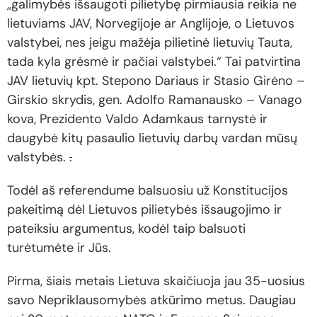
,,galimybės išsaugoti pilietybę pirmiausia reikia ne
lietuviams JAV, Norvegijoje ar Anglijoje, o Lietuvos
valstybei, nes jeigu mažėja pilietinė lietuvių Tauta,
tada kyla grėsmė ir pačiai valstybei.“ Tai patvirtina
JAV lietuvių kpt. Stepono Dariaus ir Stasio Girėno –
Girskio skrydis, gen. Adolfo Ramanausko – Vanago
kova, Prezidento Valdo Adamkaus tarnystė ir
daugybė kitų pasaulio lietuvių darbų vardan mūsų
valstybės.
.
Todėl aš referendume balsuosiu už Konstitucijos
pakeitimą dėl Lietuvos pilietybės išsaugojimo ir
pateiksiu argumentus, kodėl taip balsuoti
turėtumėte ir Jūs.
Pirma, šiais metais Lietuva skaičiuoja jau 35-uosius
savo Nepriklausomybės atkūrimo metus. Daugiau