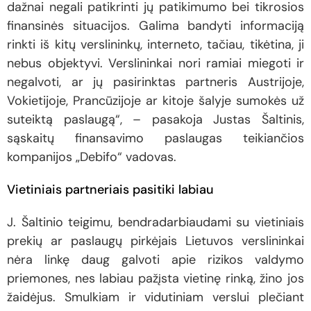
dažnai negali patikrinti jų patikimumo bei tikrosios
finansinės situacijos. Galima bandyti informaciją
rinkti iš kitų verslininkų, interneto, tačiau, tikėtina, ji
nebus objektyvi. Verslininkai nori ramiai miegoti ir
negalvoti, ar jų pasirinktas partneris Austrijoje,
Vokietijoje, Prancūzijoje ar kitoje šalyje sumokės už
suteiktą paslaugą“, – pasakoja Justas Šaltinis,
sąskaitų finansavimo paslaugas teikiančios
kompanijos „Debifo“ vadovas.
Vietiniais partneriais pasitiki labiau
J. Šaltinio teigimu, bendradarbiaudami su vietiniais
prekių ar paslaugų pirkėjais Lietuvos verslininkai
nėra linkę daug galvoti apie rizikos valdymo
priemones, nes labiau pažįsta vietinę rinką, žino jos
žaidėjus. Smulkiam ir vidutiniam verslui plečiant