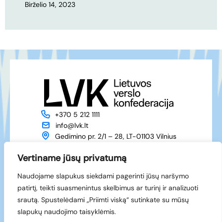
Birželio 14, 2023
+370 5 212 1111
info@lvk.lt
Gedimino pr. 2/1 – 28, LT-01103 Vilnius
Apie mus
Veikla
Vertiname jūsų privatumą
Naujienos
Renginiai
Naudojame slapukus siekdami pagerinti jūsų naršymo
Narystė
Kontaktai
patirtį, teikti suasmenintus skelbimus ar turinį ir analizuoti
Facebook
srautą. Spustelėdami „Priimti viską“ sutinkate su mūsų
LinkedIn
slapukų naudojimo taisyklėmis.
© 1994-2026 LVK