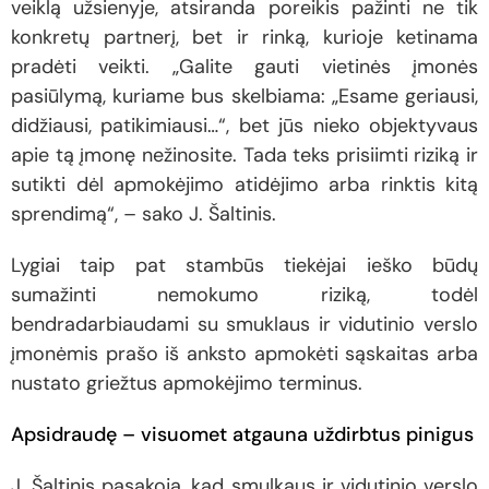
veiklą užsienyje, atsiranda poreikis pažinti ne tik
konkretų partnerį, bet ir rinką, kurioje ketinama
pradėti veikti. „Galite gauti vietinės įmonės
pasiūlymą, kuriame bus skelbiama: „Esame geriausi,
didžiausi, patikimiausi…“, bet jūs nieko objektyvaus
apie tą įmonę nežinosite. Tada teks prisiimti riziką ir
sutikti dėl apmokėjimo atidėjimo arba rinktis kitą
sprendimą“, – sako J. Šaltinis.
Lygiai taip pat stambūs tiekėjai ieško būdų
sumažinti nemokumo riziką, todėl
bendradarbiaudami su smuklaus ir vidutinio verslo
įmonėmis prašo iš anksto apmokėti sąskaitas arba
nustato griežtus apmokėjimo terminus.
Apsidraudę – visuomet atgauna uždirbtus pinigus
J. Šaltinis pasakoja, kad smulkaus ir vidutinio verslo