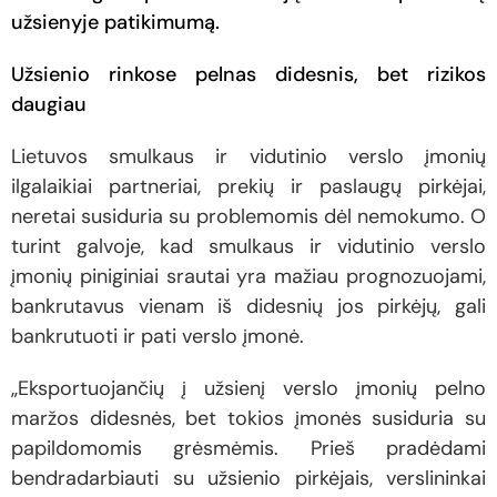
užsienyje patikimumą.
Užsienio rinkose pelnas didesnis, bet rizikos
daugiau
Lietuvos smulkaus ir vidutinio verslo įmonių
ilgalaikiai partneriai, prekių ir paslaugų pirkėjai,
neretai susiduria su problemomis dėl nemokumo. O
turint galvoje, kad smulkaus ir vidutinio verslo
įmonių piniginiai srautai yra mažiau prognozuojami,
bankrutavus vienam iš didesnių jos pirkėjų, gali
bankrutuoti ir pati verslo įmonė.
„Eksportuojančių į užsienį verslo įmonių pelno
maržos didesnės, bet tokios įmonės susiduria su
papildomomis grėsmėmis. Prieš pradėdami
bendradarbiauti su užsienio pirkėjais, verslininkai