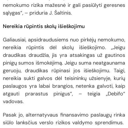
nemokumo rizika mažesnė ir gali pasiūlyti geresnes
sąlygas“, – priduria J. Šaltinis.
Nereikia rūpintis skolų išieškojimu
Galiausiai, apsidraudusiems nuo pirkėjų nemokumo,
nereikia rūpintis dėl skolų išieškojimo. „Jeigu
draudikas draudžia, jis yra atsakingas už gautinos
pinigų sumos išmokėjimą. Jeigu suma neatgaunama
geruoju, draudikas rūpinasi jos išieškojimu. Taigi,
nereikia sukti galvos dėl teisininkų užsienyje, kurių
paslaugos yra labai brangios, netenka galvoti, kaip
atgauti prarastus pinigus“, – teigia „Debifo“
vadovas.
Pasak jo, alternatyvaus finansavimo paslaugų rinka
siūlo lanksčius verslo rizikos valdymo sprendimus.