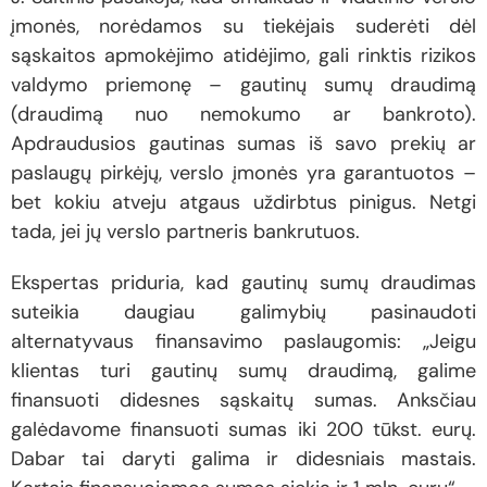
įmonės, norėdamos su tiekėjais suderėti dėl
sąskaitos apmokėjimo atidėjimo, gali rinktis rizikos
valdymo priemonę – gautinų sumų draudimą
(draudimą nuo nemokumo ar bankroto).
Apdraudusios gautinas sumas iš savo prekių ar
paslaugų pirkėjų, verslo įmonės yra garantuotos –
bet kokiu atveju atgaus uždirbtus pinigus. Netgi
tada, jei jų verslo partneris bankrutuos.
Ekspertas priduria, kad gautinų sumų draudimas
suteikia daugiau galimybių pasinaudoti
alternatyvaus finansavimo paslaugomis: „Jeigu
klientas turi gautinų sumų draudimą, galime
finansuoti didesnes sąskaitų sumas. Anksčiau
galėdavome finansuoti sumas iki 200 tūkst. eurų.
Dabar tai daryti galima ir didesniais mastais.