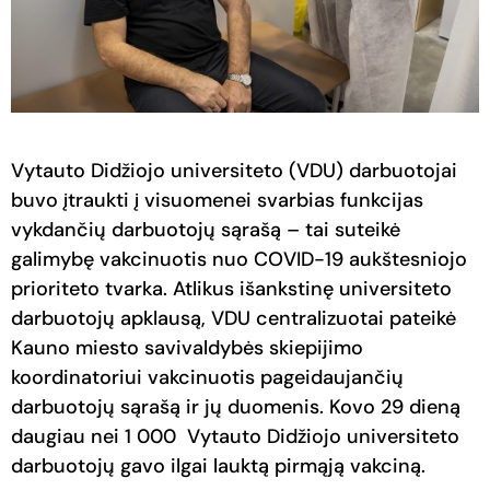
Vytauto Didžiojo universiteto (VDU) darbuotojai
buvo įtraukti į visuomenei svarbias funkcijas
vykdančių darbuotojų sąrašą – tai suteikė
galimybę vakcinuotis nuo COVID-19 aukštesniojo
prioriteto tvarka. Atlikus išankstinę universiteto
darbuotojų apklausą, VDU centralizuotai pateikė
Kauno miesto savivaldybės skiepijimo
koordinatoriui vakcinuotis pageidaujančių
darbuotojų sąrašą ir jų duomenis. Kovo 29 dieną
daugiau nei 1 000 Vytauto Didžiojo universiteto
darbuotojų gavo ilgai lauktą pirmąją vakciną.