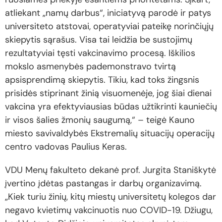
atliekant „namų darbus“, iniciatyvą parodė ir patys
universiteto atstovai, operatyviai pateikę norinčiųjų
skiepytis sąrašus. Visa tai leidžia be sustojimų
rezultatyviai tęsti vakcinavimo procesą. Iškilios
mokslo asmenybės pademonstravo tvirtą
apsisprendimą skiepytis. Tikiu, kad toks žingsnis
prisidės stiprinant žinią visuomenėje, jog šiai dienai
vakcina yra efektyviausias būdas užtikrinti kauniečių
ir visos šalies žmonių saugumą,“ – teigė Kauno
miesto savivaldybės Ekstremalių situacijų operacijų
centro vadovas Paulius Keras.
VDU Menų fakulteto dekanė prof. Jurgita Staniškytė
įvertino įdėtas pastangas ir darbų organizavimą.
„Kiek turiu žinių, kitų miestų universitetų kolegos dar
negavo kvietimų vakcinuotis nuo COVID-19. Džiugu,