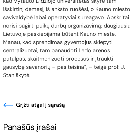
kad Vytauto Didžiojo universitetas skyrė tam
išskirtinį dėmesį, iš anksto ruošėsi, o Kauno miesto
savivaldybė labai operatyviai sureagavo. Apskritai
norisi pagirti puikų darbų organizavimą: daugiausia
Lietuvoje paskiepijama būtent Kauno mieste.
Manau, kad sprendimas gyventojus skiepyti
centralizuotai, tam panaudoti Ledo arenos
patalpas, skaitmenizuoti procesus ir įtraukti
gausybę savanorių – pasiteisina“, – teigė prof. J.
Staniškytė.
Grįžti atgal į sąrašą
Panašūs įrašai