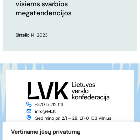
visiems svarbios
megatendencijos
Birželio 14, 2023
+370 5 212 1111
info@lvk.lt
Gedimino pr. 2/1 – 28, LT-01103 Vilnius
Apie mus
Veikla
Vertiname jūsų privatumą
Naujienos
Renginiai