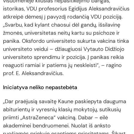
visuomenėje kilusias nepasitikėjimo bangas,
istorikas, VDU profesorius Egidijus Aleksandravičius
atkreipė dėmesį į pavyzdį rodančią VDU poziciją.
„Svarbu, kad kylant chaosui dėl gandų, išsilavinę
žmonės, universitetas neitų kartu su psichoze ir
panika. Oksfordo universiteto sukurta vakcina tinka
universiteto veidui – džiaugiuosi Vytauto Didžiojo
universiteto sprendimu ir pozicija. Į panikas reikia
reaguoti ramiai ir patiems jų neskleisti“, – ragino
prof. E. Aleksandravičius.
Iniciatyva neliko nepastebėta
„Dar praėjusią savaitę Kaune paskiepyta dauguma
abiturientų ir vyresnių klasių mokytojų, sutikusių
priimti „AstraZeneca“ vakciną. Dabar – eilė
akademinei bendruomenei. Nuolat iš anksto
ruošiamės priekyje esantiems prioritetams. Šįkart,