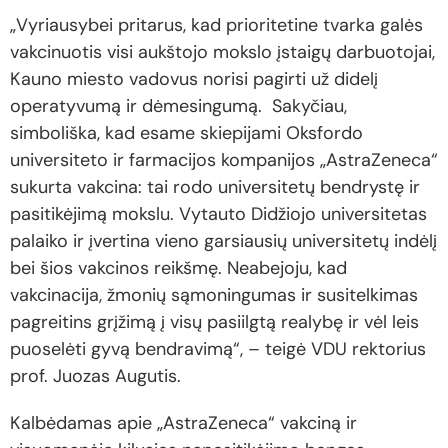
„Vyriausybei pritarus, kad prioritetine tvarka galės
vakcinuotis visi aukštojo mokslo įstaigų darbuotojai,
Kauno miesto vadovus norisi pagirti už didelį
operatyvumą ir dėmesingumą. Sakyčiau,
simboliška, kad esame skiepijami Oksfordo
universiteto ir farmacijos kompanijos „AstraZeneca“
sukurta vakcina: tai rodo universitetų bendrystę ir
pasitikėjimą mokslu. Vytauto Didžiojo universitetas
palaiko ir įvertina vieno garsiausių universitetų indėlį
bei šios vakcinos reikšmę. Neabejoju, kad
vakcinacija, žmonių sąmoningumas ir susitelkimas
pagreitins grįžimą į visų pasiilgtą realybę ir vėl leis
puoselėti gyvą bendravimą“, – teigė VDU rektorius
prof. Juozas Augutis.
Kalbėdamas apie „AstraZeneca“ vakciną ir