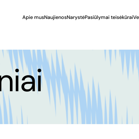
Apie mus
Naujienos
Narystė
Pasiūlymai teisėkūrai
Ve
niai