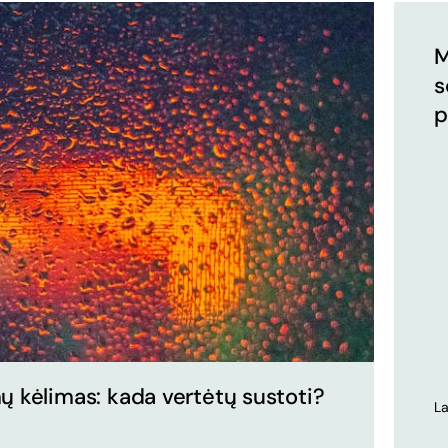
M
s
p
mų kėlimas: kada vertėtų sustoti?
La