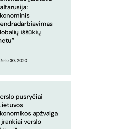
altarusija:
konominis
endradarbiavimas
lobalių iššūkių
etu“
rželio 30, 2020
erslo pusryčiai
Lietuvos
konomikos apžvalga
r įrankiai verslo