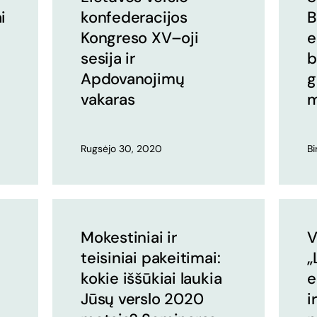
i
konfederacijos
B
Kongreso XV–oji
e
sesija ir
b
Apdovanojimų
g
vakaras
m
Rugsėjo 30, 2020
Bi
Mokestiniai ir
V
teisiniai pakeitimai:
„
kokie iššūkiai laukia
e
Jūsų verslo 2020
i