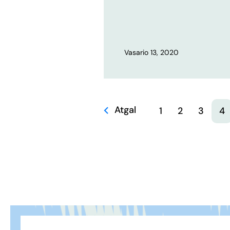
Vasario 13, 2020
Atgal
1
2
3
4