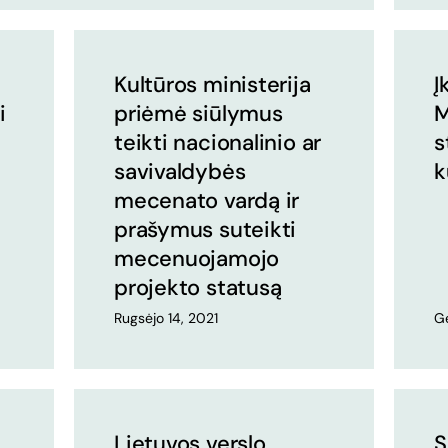
Kultūros ministerija
Į
i
priėmė siūlymus
M
teikti nacionalinio ar
s
savivaldybės
k
mecenato vardą ir
prašymus suteikti
mecenuojamojo
projekto statusą
Rugsėjo 14, 2021
Ge
Lietuvos verslo
S