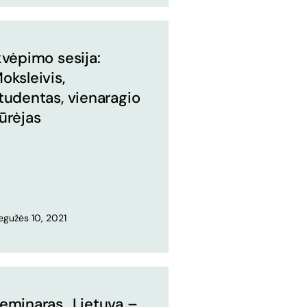
kvėpimo sesija:
oksleivis,
tudentas, vienaragio
ūrėjas
gužės 10, 2021
eminaras „Lietuva –