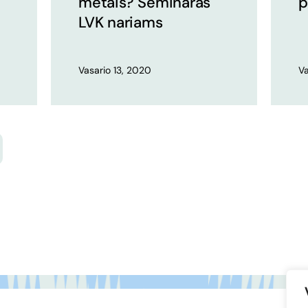
metais? Seminaras
p
LVK nariams
Vasario 13, 2020
Va